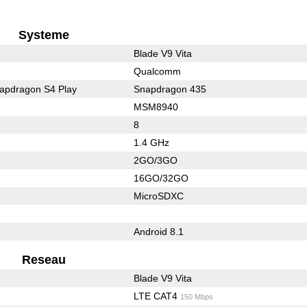
Systeme
Blade V9 Vita
Qualcomm
pdragon S4 Play
Snapdragon 435
MSM8940
8
1.4 GHz
2GO/3GO
16GO/32GO
MicroSDXC
Android 8.1
Reseau
Blade V9 Vita
LTE CAT4
150 Mbps