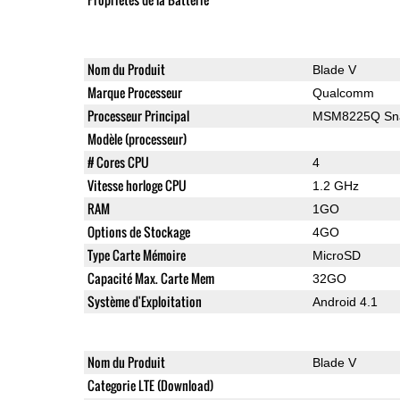
Nom du Produit
Blade V
Marque Processeur
Qualcomm
Processeur Principal
MSM8225Q Sna
Modèle (processeur)
# Cores CPU
4
Vitesse horloge CPU
1.2 GHz
RAM
1GO
Options de Stockage
4GO
Type Carte Mémoire
MicroSD
Capacité Max. Carte Mem
32GO
Système d'Exploitation
Android 4.1
Nom du Produit
Blade V
Categorie LTE (Download)