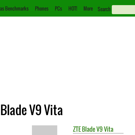
as Benchmarks
Phones
PCs
HOT!
More
Search
 Blade V9 Vita
ZTE
Blade V9 Vita