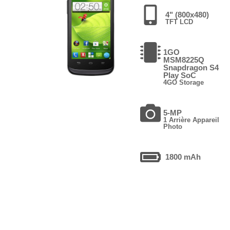
4" (800x480)
TFT LCD
1GO
MSM8225Q
Snapdragon S4
Play SoC
4GO Storage
5-MP
1 Arrière Appareil
Photo
1800 mAh