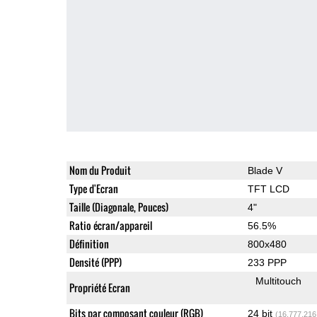
Nom du Produit
Blade V
Type d'Ecran
TFT LCD
Taille (Diagonale, Pouces)
4"
Ratio écran/appareil
56.5%
Définition
800x480
Densité (PPP)
233 PPP
Multitouch
Propriété Ecran
Bits par composant couleur (RGB)
24 bit
(16,777,216