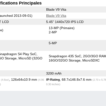
fications Principales
Blade V9 Vita
aunched 2013-09-01)
Blade V9 Vita
T LCD
5.45" 1440x720 IPS LCD
13-MP
(Primaire)
re)
2-MP
5-MP
apdragon S4 Play SoC
Snapdragon 435 SoC
2GO/3GO RA
GO Storage
MicroSD (32GO
16GO/32GO Storage
MicroSDXC
3200 mAh
g
, 126x64x10.9 mm
IP Rating
, 68.7x146.8x7.6 mm
(4.6oz)
(4.96
(2.70 x 5.7
)
0.30 inches)