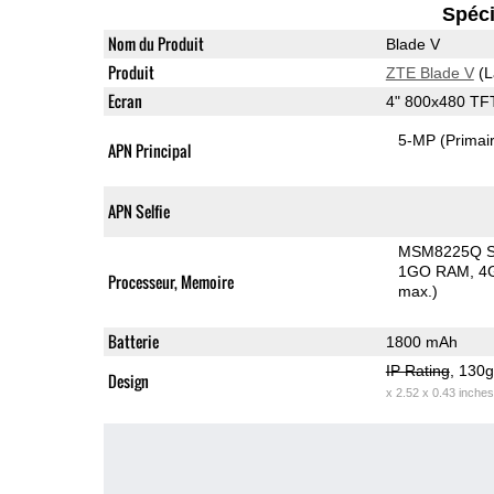
Spéci
Nom du Produit
Blade V
Produit
ZTE Blade V
(L
Ecran
4" 800x480 TF
5-MP
(Primai
APN Principal
APN Selfie
MSM8225Q Sn
1GO RAM
4
Processeur, Memoire
max.)
Batterie
1800 mAh
IP Rating
, 130
Design
x 2.52 x 0.43 inches