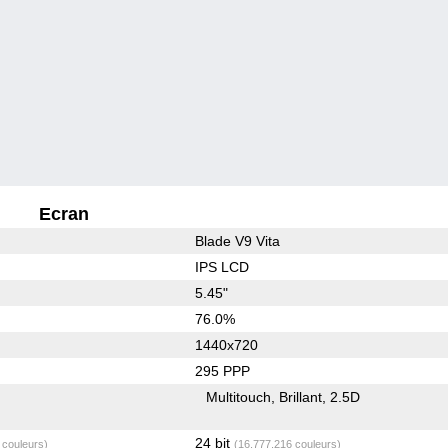
Ecran
Blade V9 Vita
IPS LCD
5.45"
76.0%
1440x720
295 PPP
Multitouch
Brillant
2.5D
24 bit
 couleurs)
(16,777,216 couleurs)