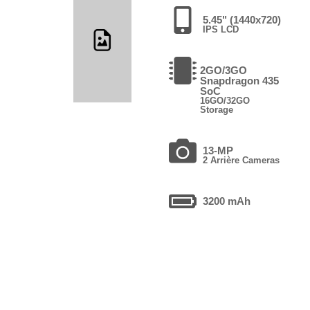
5.45" (1440x720)
IPS LCD
2GO/3GO
Snapdragon 435
SoC
16GO/32GO
Storage
13-MP
2 Arrière Cameras
3200 mAh