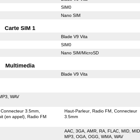
SIM0
Nano SIM
Carte SIM 1
Blade V9 Vita
SIM0
Nano SIM/MicroSD
Multimedia
Blade V9 Vita
MP3
WAV
Connecteur 3.5mm
Haut-Parleur
Radio FM
Connecteur
it (en appel)
Radio FM
3.5mm
AAC
3GA
AMR
RA
FLAC
MID
MID
MP3
OGA
OGG
WMA
WAV