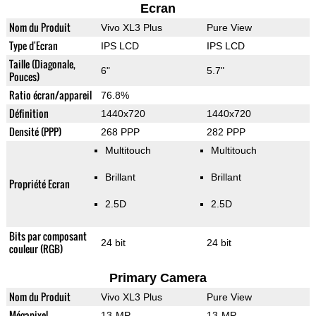
Ecran
Nom du Produit
Vivo XL3 Plus
Pure View
Type d'Ecran
IPS LCD
IPS LCD
Taille (Diagonale,
6"
5.7"
Pouces)
Ratio écran/appareil
76.8%
Définition
1440x720
1440x720
Densité (PPP)
268 PPP
282 PPP
Multitouch
Multitouch
Brillant
Brillant
Propriété Ecran
2.5D
2.5D
Bits par composant
24 bit
24 bit
couleur (RGB)
Primary Camera
Nom du Produit
Vivo XL3 Plus
Pure View
Mégapixel
13-MP
13-MP