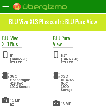
BLU Vivo XL3 Plus contre BLU Pure View
BLU
Vivo
BLU
Pure
XL3 Plus
View
6"
5.7"
(1440x720)
(1440x720)
IPS LCD
IPS LCD
3GO
3GO
Snapdragon
MT6753
425 SoC
SoC
32GO Storage
32GO
Storage
13-MP,
13-MP,
f/2