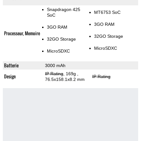
Snapdragon 425
MT6753 SoC
SoC
3GO RAM
3GO RAM
Processeur, Memoire
32GO Storage
32GO Storage
MicroSDXC
MicroSDXC
Batterie
3000 mAh
IP Rating
, 169g
,
Design
IP Rating
76.5x158.1x8.2 mm