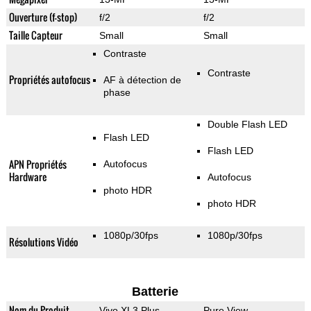
Ouverture (f-stop)
f/2
f/2
Taille Capteur
Small
Small
Contraste
Contraste
Propriétés autofocus
AF à détection de
phase
Double Flash LED
Flash LED
Flash LED
APN Propriétés
Autofocus
Hardware
Autofocus
photo HDR
photo HDR
1080p/30fps
1080p/30fps
Résolutions Vidéo
Batterie
Nom du Produit
Vivo XL3 Plus
Pure View