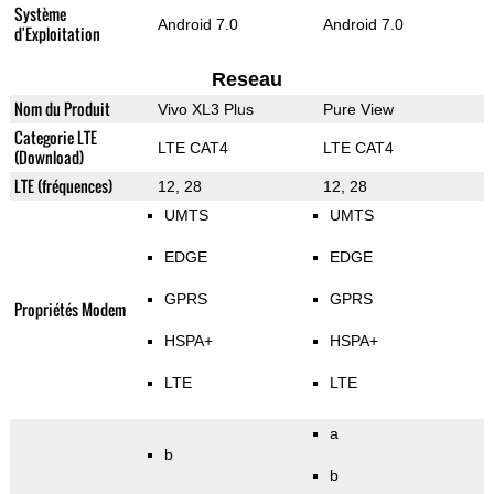
Système
Android 7.0
Android 7.0
d'Exploitation
Reseau
Nom du Produit
Vivo XL3 Plus
Pure View
Categorie LTE
LTE CAT4
LTE CAT4
(Download)
LTE (fréquences)
12, 28
12, 28
UMTS
UMTS
EDGE
EDGE
GPRS
GPRS
Propriétés Modem
HSPA+
HSPA+
LTE
LTE
a
b
b