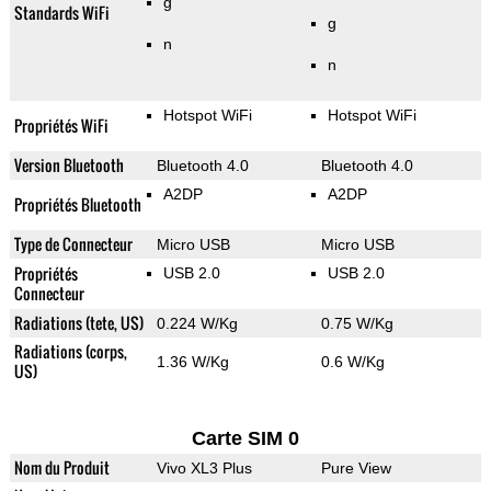
g
Standards WiFi
g
n
n
Hotspot WiFi
Hotspot WiFi
Propriétés WiFi
Version Bluetooth
Bluetooth 4.0
Bluetooth 4.0
A2DP
A2DP
Propriétés Bluetooth
Type de Connecteur
Micro USB
Micro USB
Propriétés
USB 2.0
USB 2.0
Connecteur
Radiations (tete, US)
0.224 W/Kg
0.75 W/Kg
Radiations (corps,
1.36 W/Kg
0.6 W/Kg
US)
Carte SIM 0
Nom du Produit
Vivo XL3 Plus
Pure View