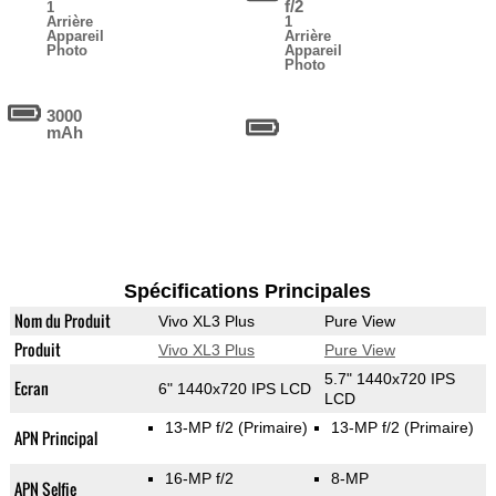
f/2
1
Arrière
1
Appareil
Arrière
Photo
Appareil
Photo
3000
mAh
Spécifications Principales
Nom du Produit
Vivo XL3 Plus
Pure View
Produit
Vivo XL3 Plus
Pure View
5.7" 1440x720 IPS
Ecran
6" 1440x720 IPS LCD
LCD
13-MP f/2
(Primaire)
13-MP f/2
(Primaire)
APN Principal
16-MP f/2
8-MP
APN Selfie