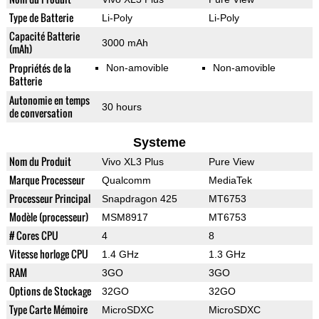
Type de Batterie
Li-Poly
Li-Poly
Capacité Batterie
3000 mAh
(mAh)
Propriétés de la
Non-amovible
Non-amovible
Batterie
Autonomie en temps
30 hours
de conversation
Systeme
Nom du Produit
Vivo XL3 Plus
Pure View
Marque Processeur
Qualcomm
MediaTek
Processeur Principal
Snapdragon 425
MT6753
Modèle (processeur)
MSM8917
MT6753
# Cores CPU
4
8
Vitesse horloge CPU
1.4 GHz
1.3 GHz
RAM
3GO
3GO
Options de Stockage
32GO
32GO
Type Carte Mémoire
MicroSDXC
MicroSDXC