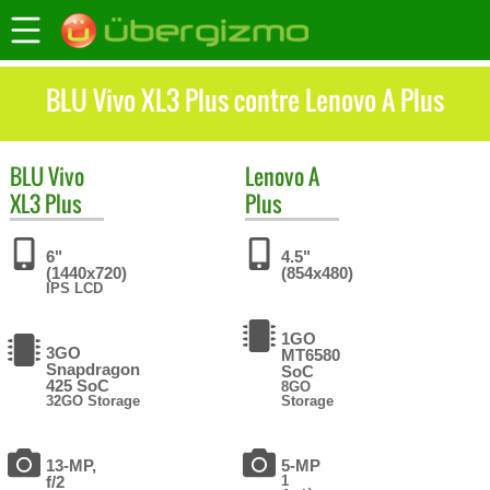
BLU Vivo XL3 Plus contre Lenovo A Plus
BLU
Vivo
Lenovo
A
XL3 Plus
Plus
6"
4.5"
(1440x720)
(854x480)
IPS LCD
1GO
3GO
MT6580
Snapdragon
SoC
425 SoC
8GO
32GO Storage
Storage
13-MP,
5-MP
f/2
1