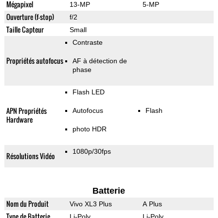
Mégapixel
13-MP
5-MP
Ouverture (f-stop)
f/2
Taille Capteur
Small
Contraste
Propriétés autofocus
AF à détection de
phase
Flash LED
APN Propriétés
Autofocus
Flash
Hardware
photo HDR
1080p/30fps
Résolutions Vidéo
Batterie
Nom du Produit
Vivo XL3 Plus
A Plus
Type de Batterie
Li-Poly
Li-Poly