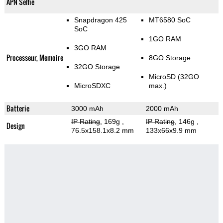
APN Selfie
Snapdragon 425
MT6580 SoC
SoC
1GO RAM
3GO RAM
Processeur, Memoire
8GO Storage
32GO Storage
MicroSD (32GO
MicroSDXC
max.)
Batterie
3000 mAh
2000 mAh
IP Rating
, 169g
,
IP Rating
, 146g
,
Design
76.5x158.1x8.2 mm
133x66x9.9 mm