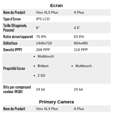
Ecran
Nom du Produit
Vivo XL3 Plus
A Plus
Type d'Ecran
IPS LCD
Taille (Diagonale,
6"
4.5"
Pouces)
Ratio écran/appareil
76.8%
63.6%
Définition
1440x720
854x480
Densité (PPP)
268 PPP
218 PPP
Multitouch
Brillant
Multitouch
Propriété Ecran
2.5D
Bits par composant
24 bit
24 bit
couleur (RGB)
Primary Camera
Nom du Produit
Vivo XL3 Plus
A Plus