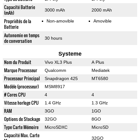
Capacité Batterie
3000 mAh
2000 mAh
(mAh)
Propriétés de la
Non-amovible
Amovible
Batterie
Autonomie en temps
30 hours
de conversation
Systeme
Nom du Produit
Vivo XL3 Plus
A Plus
Marque Processeur
Qualcomm
Mediatek
Processeur Principal
Snapdragon 425
MT6580
Modèle (processeur)
MSM8917
# Cores CPU
4
4
Vitesse horloge CPU
1.4 GHz
1.3 GHz
RAM
3GO
1GO
Options de Stockage
32GO
8GO
Type Carte Mémoire
MicroSDXC
MicroSD
Capacité Max. Carte
32GO