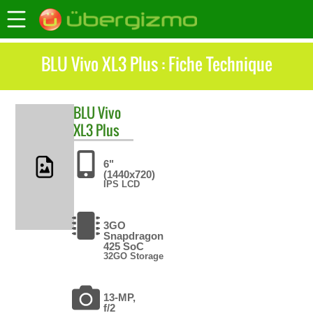
BLU Vivo XL3 Plus : Fiche Technique
BLU
Vivo
XL3 Plus
6"
(1440x720)
IPS LCD
3GO
Snapdragon
425 SoC
32GO Storage
13-MP,
f/2