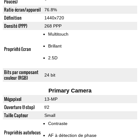
Pouces)
Ratio écran/appareil
76.8%
Définition
1440x720
Densité (PPP)
268 PPP
Multitouch
Brillant
Propriété Ecran
2.5D
Bits par composant
24 bit
couleur (RGB)
Primary Camera
Mégapixel
13-MP
Ouverture (f-stop)
f/2
Taille Capteur
Small
Contraste
Propriétés autofocus
AF à détection de phase