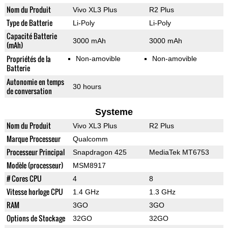
Nom du Produit
Vivo XL3 Plus
R2 Plus
Type de Batterie
Li-Poly
Li-Poly
Capacité Batterie
3000 mAh
3000 mAh
(mAh)
Propriétés de la
Non-amovible
Non-amovible
Batterie
Autonomie en temps
30 hours
de conversation
Systeme
Nom du Produit
Vivo XL3 Plus
R2 Plus
Marque Processeur
Qualcomm
Processeur Principal
Snapdragon 425
MediaTek MT6753
Modèle (processeur)
MSM8917
# Cores CPU
4
8
Vitesse horloge CPU
1.4 GHz
1.3 GHz
RAM
3GO
3GO
Options de Stockage
32GO
32GO