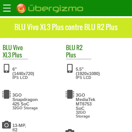
BLU Vivo XL3 Plus contre BLU R2 Plus
BLU
Vivo
BLU
R2
XL3 Plus
Plus
6"
5.5"
(1440x720)
(1920x1080)
IPS LCD
IPS LCD
3GO
3GO
Snapdragon
MediaTek
425 SoC
MT6753
32GO Storage
SoC
32GO
Storage
13-MP,
f/2