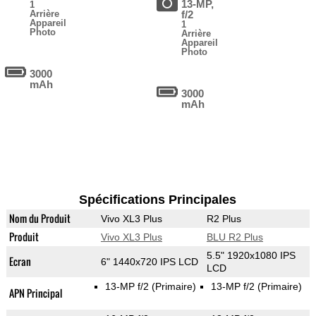
13-MP,
1
Arrière
f/2
Appareil
1
Photo
Arrière
Appareil
Photo
3000
mAh
3000
mAh
Spécifications Principales
Nom du Produit
Vivo XL3 Plus
R2 Plus
Produit
Vivo XL3 Plus
BLU R2 Plus
5.5" 1920x1080 IPS
Ecran
6" 1440x720 IPS LCD
LCD
13-MP f/2
(Primaire)
13-MP f/2
(Primaire)
APN Principal