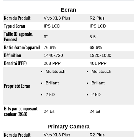
Ecran
Nom du Produit
Vivo XL3 Plus
R2 Plus
Type d'Ecran
IPS LCD
IPS LCD
Taille (Diagonale,
6"
5.5"
Pouces)
Ratio écran/appareil
76.8%
69.6%
Définition
1440x720
1920x1080
Densité (PPP)
268 PPP
401 PPP
Multitouch
Multitouch
Brillant
Brillant
Propriété Ecran
2.5D
2.5D
Bits par composant
24 bit
24 bit
couleur (RGB)
Primary Camera
Nom du Produit
Vivo XL3 Plus
R2 Plus