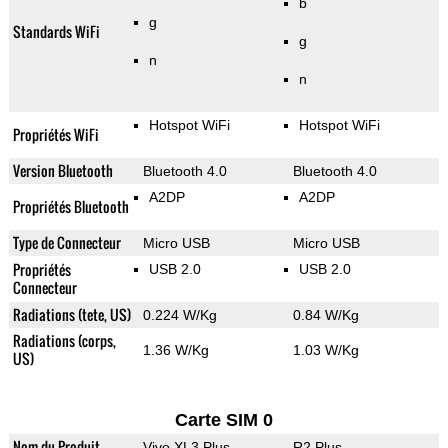
b
g
Standards WiFi
g
n
n
Hotspot WiFi
Hotspot WiFi
Propriétés WiFi
Version Bluetooth
Bluetooth 4.0
Bluetooth 4.0
A2DP
A2DP
Propriétés Bluetooth
Type de Connecteur
Micro USB
Micro USB
Propriétés
USB 2.0
USB 2.0
Connecteur
Radiations (tete, US)
0.224 W/Kg
0.84 W/Kg
Radiations (corps,
1.36 W/Kg
1.03 W/Kg
US)
Carte SIM 0
Nom du Produit
Vivo XL3 Plus
R2 Plus