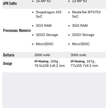
16-MP f/2
13-MP f/2
APN Selfie
Snapdragon 425
MediaTek MT6753
SoC
SoC
3GO RAM
3GO RAM
Processeur, Memoire
32GO Storage
32GO Storage
MicroSDXC
MicroSDXC
Batterie
3000 mAh
3000 mAh
IP Rating
, 169g
,
IP Rating
, 167g
,
Design
76.5x158.1x8.2 mm
77x155.7x9.2 mm