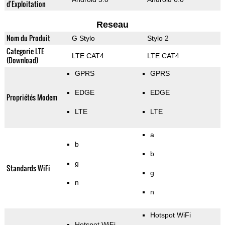
d'Exploitation
Reseau
Nom du Produit
G Stylo
Stylo 2
Categorie LTE
LTE CAT4
LTE CAT4
(Download)
GPRS
GPRS
EDGE
EDGE
Propriétés Modem
LTE
LTE
a
b
b
g
Standards WiFi
g
n
n
Hotspot WiFi
Hotspot WiFi