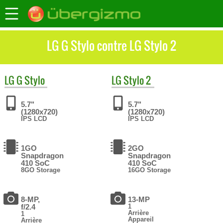
LG G Stylo contre LG Stylo 2
LG
G Stylo
LG
Stylo 2
5.7"
5.7"
(1280x720)
(1280x720)
IPS LCD
IPS LCD
1GO
2GO
Snapdragon
Snapdragon
410 SoC
410 SoC
8GO Storage
16GO Storage
8-MP,
13-MP
f/2.4
1
Arrière
1
Appareil
Arrière