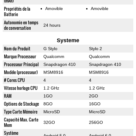
(mAh)
Propriétés de la
Amovible
Amovible
Batterie
Autonomie en temps
24 hours
de conversation
Systeme
Nom du Produit
G Stylo
Stylo 2
Marque Processeur
Qualcomm
Qualcomm
Processeur Principal
Snapdragon 410
Snapdragon 410
Modèle (processeur)
MSM8916
MSM8916
# Cores CPU
4
4
Vitesse horloge CPU
1.2 GHz
1.2 GHz
RAM
1GO
2GO
Options de Stockage
8GO
16GO
Type Carte Mémoire
MicroSD
MicroSD
Capacité Max. Carte
32GO
256GO
Mem
Système
Android 5.0
Android 6.0