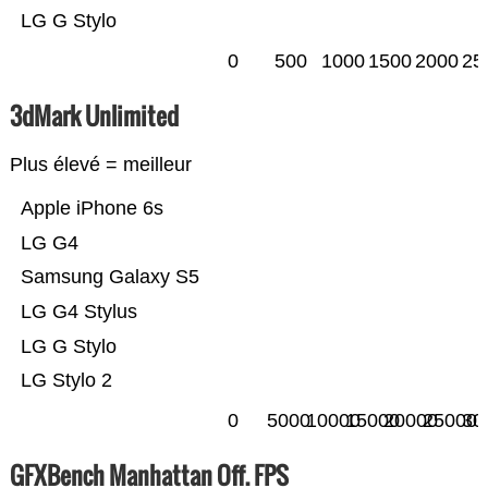
LG G Stylo
0
500
1000
1500
2000
25
3dMark Unlimited
Plus élevé = meilleur
Apple iPhone 6s
LG G4
Samsung Galaxy S5
LG G4 Stylus
LG G Stylo
LG Stylo 2
0
5000
10000
15000
20000
25000
30
GFXBench Manhattan Off. FPS