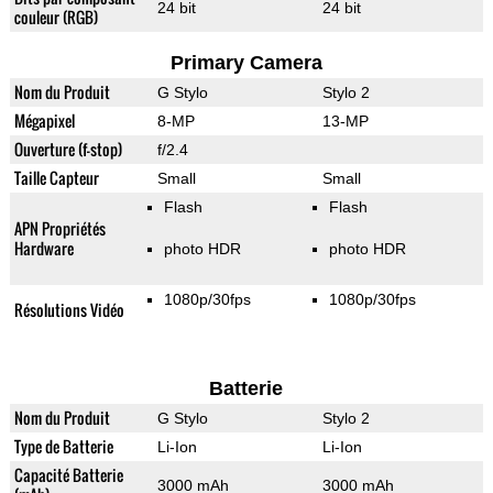
24 bit
24 bit
couleur (RGB)
Primary Camera
Nom du Produit
G Stylo
Stylo 2
Mégapixel
8-MP
13-MP
Ouverture (f-stop)
f/2.4
Taille Capteur
Small
Small
Flash
Flash
APN Propriétés
Hardware
photo HDR
photo HDR
1080p/30fps
1080p/30fps
Résolutions Vidéo
Batterie
Nom du Produit
G Stylo
Stylo 2
Type de Batterie
Li-Ion
Li-Ion
Capacité Batterie
3000 mAh
3000 mAh