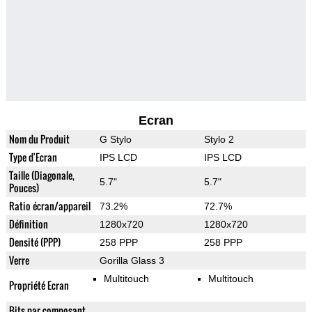
Ecran
Nom du Produit
G Stylo
Stylo 2
Type d'Ecran
IPS LCD
IPS LCD
Taille (Diagonale,
5.7"
5.7"
Pouces)
Ratio écran/appareil
73.2%
72.7%
Définition
1280x720
1280x720
Densité (PPP)
258 PPP
258 PPP
Verre
Gorilla Glass 3
Multitouch
Multitouch
Propriété Ecran
Bits par composant