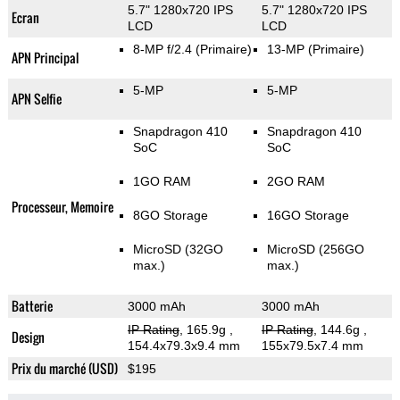
5.7" 1280x720 IPS
5.7" 1280x720 IPS
Ecran
LCD
LCD
8-MP f/2.4
(Primaire)
13-MP
(Primaire)
APN Principal
5-MP
5-MP
APN Selfie
Snapdragon 410
Snapdragon 410
SoC
SoC
1GO RAM
2GO RAM
Processeur, Memoire
8GO Storage
16GO Storage
MicroSD (32GO
MicroSD (256GO
max.)
max.)
Batterie
3000 mAh
3000 mAh
IP Rating
, 165.9g
,
IP Rating
, 144.6g
,
Design
154.4x79.3x9.4 mm
155x79.5x7.4 mm
Prix du marché (USD)
$195