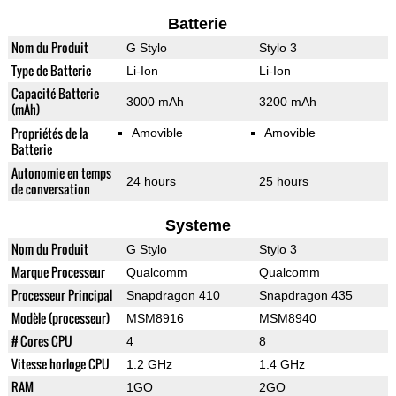
Batterie
Nom du Produit
G Stylo
Stylo 3
Type de Batterie
Li-Ion
Li-Ion
Capacité Batterie
3000 mAh
3200 mAh
(mAh)
Propriétés de la
Amovible
Amovible
Batterie
Autonomie en temps
24 hours
25 hours
de conversation
Systeme
Nom du Produit
G Stylo
Stylo 3
Marque Processeur
Qualcomm
Qualcomm
Processeur Principal
Snapdragon 410
Snapdragon 435
Modèle (processeur)
MSM8916
MSM8940
# Cores CPU
4
8
Vitesse horloge CPU
1.2 GHz
1.4 GHz
RAM
1GO
2GO