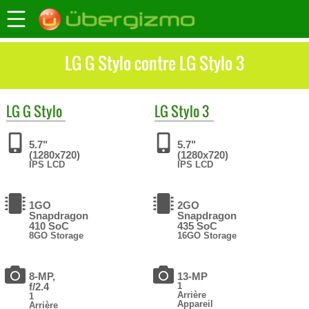
LG G Stylo contre LG Stylo 3
LG
G Stylo
LG
Stylo 3
5.7"
5.7"
(1280x720)
(1280x720)
IPS LCD
IPS LCD
1GO
2GO
Snapdragon
Snapdragon
410 SoC
435 SoC
8GO Storage
16GO Storage
8-MP,
13-MP
f/2.4
1
Arrière
1
Appareil
Arrière