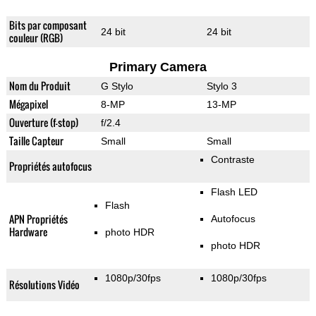
Bits par composant
24 bit
24 bit
couleur (RGB)
Primary Camera
Nom du Produit
G Stylo
Stylo 3
Mégapixel
8-MP
13-MP
Ouverture (f-stop)
f/2.4
Taille Capteur
Small
Small
Contraste
Propriétés autofocus
Flash LED
Flash
APN Propriétés
Autofocus
Hardware
photo HDR
photo HDR
1080p/30fps
1080p/30fps
Résolutions Vidéo