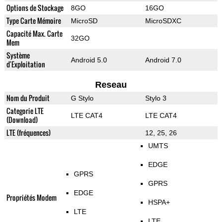
Options de Stockage
8GO
16GO
Type Carte Mémoire
MicroSD
MicroSDXC
Capacité Max. Carte
32GO
Mem
Système
Android 5.0
Android 7.0
d'Exploitation
Reseau
Nom du Produit
G Stylo
Stylo 3
Categorie LTE
LTE CAT4
LTE CAT4
(Download)
LTE (fréquences)
12, 25, 26
UMTS
EDGE
GPRS
GPRS
EDGE
Propriétés Modem
HSPA+
LTE
LTE