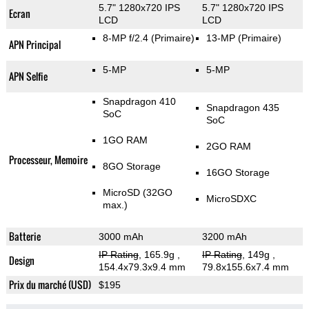
5.7" 1280x720 IPS
5.7" 1280x720 IPS
Ecran
LCD
LCD
8-MP f/2.4
(Primaire)
13-MP
(Primaire)
APN Principal
5-MP
5-MP
APN Selfie
Snapdragon 410
Snapdragon 435
SoC
SoC
1GO RAM
2GO RAM
Processeur, Memoire
8GO Storage
16GO Storage
MicroSD (32GO
MicroSDXC
max.)
Batterie
3000 mAh
3200 mAh
IP Rating
, 165.9g
,
IP Rating
, 149g
,
Design
154.4x79.3x9.4 mm
79.8x155.6x7.4 mm
Prix du marché (USD)
$195