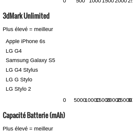
0
500
1000
1500
2000
25
3dMark Unlimited
Plus élevé = meilleur
Apple iPhone 6s
LG G4
Samsung Galaxy S5
LG G4 Stylus
LG G Stylo
LG Stylo 2
0
5000
10000
15000
20000
25000
30
Capacité Batterie (mAh)
Plus élevé = meilleur