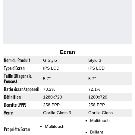
Ecran
Nom du Produit
G Stylo
Stylo 3
Type d'Ecran
IPS LCD
IPS LCD
Taille (Diagonale,
5.7"
5.7"
Pouces)
Ratio écran/appareil
73.2%
72.1%
Définition
1280x720
1280x720
Densité (PPP)
258 PPP
258 PPP
Verre
Gorilla Glass 3
Gorilla Glass
Multitouch
Multitouch
Propriété Ecran
Brillant