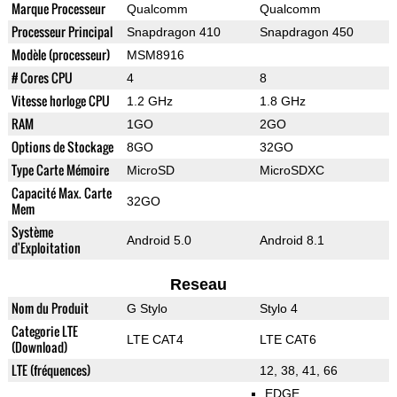
Marque Processeur
Qualcomm
Qualcomm
Processeur Principal
Snapdragon 410
Snapdragon 450
Modèle (processeur)
MSM8916
# Cores CPU
4
8
Vitesse horloge CPU
1.2 GHz
1.8 GHz
RAM
1GO
2GO
Options de Stockage
8GO
32GO
Type Carte Mémoire
MicroSD
MicroSDXC
Capacité Max. Carte
32GO
Mem
Système
Android 5.0
Android 8.1
d'Exploitation
Reseau
Nom du Produit
G Stylo
Stylo 4
Categorie LTE
LTE CAT4
LTE CAT6
(Download)
LTE (fréquences)
12, 38, 41, 66
EDGE