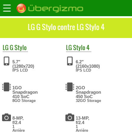
LG G Stylo contre LG Stylo 4
LG
G Stylo
LG
Stylo 4
5.7"
6.2"
(1280x720)
(2160x1080)
IPS LCD
IPS LCD
1GO
2GO
Snapdragon
Snapdragon
410 SoC
450 SoC
8GO Storage
32GO Storage
8-MP,
13-MP,
f/2.4
f/2.4
1
1
Arrière
Arrière