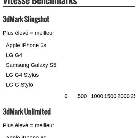
Vitesse Benchmarks
3dMark Slingshot
Plus élevé = meilleur
Apple iPhone 6s
LG G4
Samsung Galaxy S5
LG G4 Stylus
LG G Stylo
0
500
1000
1500
2000
25
3dMark Unlimited
Plus élevé = meilleur
Apple iPhone 6s