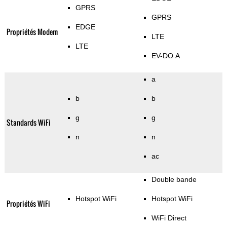
GPRS
GPRS
EDGE
Propriétés Modem
LTE
LTE
EV-DO A
a
b
b
g
g
Standards WiFi
n
n
ac
Double bande
Hotspot WiFi
Hotspot WiFi
Propriétés WiFi
WiFi Direct