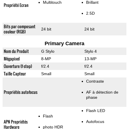
Multitouch
Brillant
Propriété Ecran
2.5D
Bits par composant
24 bit
24 bit
couleur (RGB)
Primary Camera
Nom du Produit
G Stylo
Stylo 4
Mégapixel
8-MP
13-MP
Ouverture (f-stop)
f/2.4
f/2.4
Taille Capteur
Small
Small
Contraste
Propriétés autofocus
AF à détection de
phase
Flash LED
Flash
APN Propriétés
Autofocus
Hardware
photo HDR