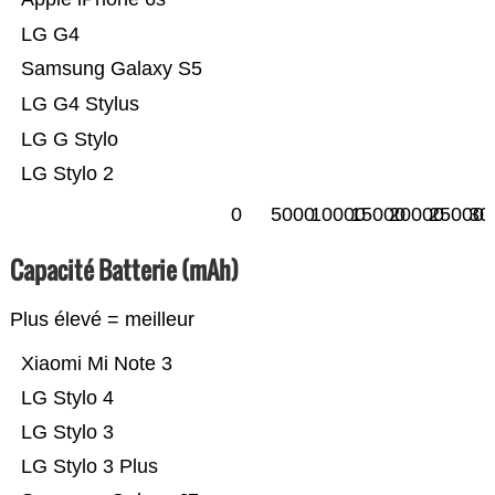
LG G4
Samsung Galaxy S5
LG G4 Stylus
LG G Stylo
LG Stylo 2
0
5000
10000
15000
20000
25000
30
Capacité Batterie (mAh)
Plus élevé = meilleur
Xiaomi Mi Note 3
LG Stylo 4
LG Stylo 3
LG Stylo 3 Plus