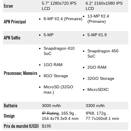
5.7" 1280x720 IPS
6.2" 2160x1080 IPS
Ecran
LCD
LCD
13-MP f/2.4
8-MP f/2.4
(Primaire)
APN Principal
(Primaire)
5-MP
5-MP f/1.9
APN Selfie
Snapdragon 410
Snapdragon 450
SoC
SoC
1GO RAM
2GO RAM
Processeur, Memoire
8GO Storage
32GO Storage
MicroSD (32GO
MicroSDXC
max.)
Batterie
3000 mAh
3300 mAh
IP Rating
, 165.9g
,
IP68, 172g
,
Design
154.4x79.3x9.4 mm
77.7x160x8.1 mm
Prix du marché (USD)
$195