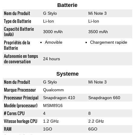
Batterie
Nom du Produit
G Stylo
Mi Note 3
Type de Batterie
Li-Ion
Li-Ion
Capacité Batterie
3000 mAh
3500 mAh
(mAh)
Propriétés de la
Amovible
Chargement rapide
Batterie
Autonomie en temps
24 hours
de conversation
Systeme
Nom du Produit
G Stylo
Mi Note 3
Marque Processeur
Qualcomm
Processeur Principal
Snapdragon 410
Snapdragon 660
Modèle (processeur)
MSM8916
# Cores CPU
4
8
Vitesse horloge CPU
1.2 GHz
2.2 GHz
RAM
1GO
6GO