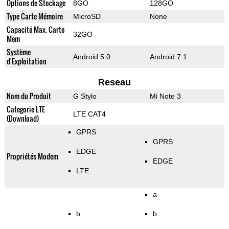
Options de Stockage
8GO
128GO
Type Carte Mémoire
MicroSD
None
Capacité Max. Carte
32GO
Mem
Système
Android 5.0
Android 7.1
d'Exploitation
Reseau
Nom du Produit
G Stylo
Mi Note 3
Categorie LTE
LTE CAT4
(Download)
GPRS
GPRS
EDGE
Propriétés Modem
EDGE
LTE
a
b
b