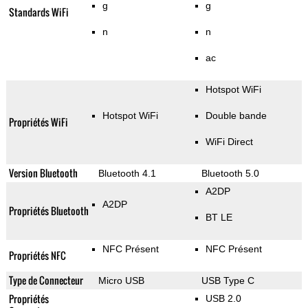
g
g
Standards WiFi
n
n
ac
Hotspot WiFi
Hotspot WiFi
Double bande
Propriétés WiFi
WiFi Direct
Version Bluetooth
Bluetooth 4.1
Bluetooth 5.0
A2DP
A2DP
Propriétés Bluetooth
BT LE
NFC Présent
NFC Présent
Propriétés NFC
Type de Connecteur
Micro USB
USB Type C
Propriétés
USB 2.0