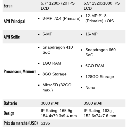
5.7" 1280x720 IPS
5.5" 1920x1080 IPS
Ecran
LCD
LCD
12-MP f/1.8
8-MP f/2.4
(Primaire)
APN Principal
(Primaire)
+OIS
5-MP
16-MP
APN Selfie
Snapdragon 410
Snapdragon 660
SoC
SoC
1GO RAM
6GO RAM
Processeur, Memoire
8GO Storage
128GO Storage
MicroSD (32GO
None
max.)
Batterie
3000 mAh
3500 mAh
IP Rating
, 165.9g
,
IP Rating
, 163g
,
Design
154.4x79.3x9.4 mm
152.6x74x7.6 mm
Prix du marché (USD)
$195