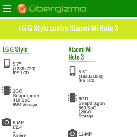
LG G Stylo contre Xiaomi Mi Note 3
LG
G Stylo
Xiaomi
Mi
Note 3
5.7"
(1280x720)
5.5"
IPS LCD
(1920x1080)
IPS LCD
1GO
Snapdragon
6GO
410 SoC
Snapdragon
8GO Storage
660 SoC
128GO
Storage
8-MP,
f/2.4
1
12-MP,
Arrière