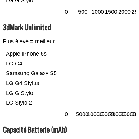
LG G Stylo
0
500
1000
1500
2000
25
3dMark Unlimited
Plus élevé = meilleur
Apple iPhone 6s
LG G4
Samsung Galaxy S5
LG G4 Stylus
LG G Stylo
LG Stylo 2
0
5000
10000
15000
20000
25000
30
Capacité Batterie (mAh)