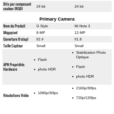
Bits par composant
24 bit
24 bit
couleur (RGB)
Primary Camera
Nom du Produit
G Stylo
Mi Note 3
Mégapixel
8-MP
12-MP
Ouverture (f-stop)
f/2.4
f/1.8
Taille Capteur
Small
Small
Stabilization Photo
Optique
Flash
APN Propriétés
Flash
Hardware
photo HDR
photo HDR
2160p/30fps
1080p/30fps
Résolutions Vidéo
720p/120fps