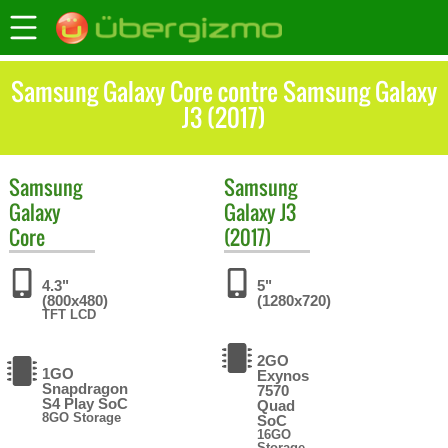
Samsung Galaxy Core contre Samsung Galaxy
J3 (2017)
Samsung
Samsung
Galaxy
Galaxy J3
Core
(2017)
4.3"
5"
(800x480)
(1280x720)
TFT LCD
2GO
1GO
Exynos
Snapdragon
7570
S4 Play SoC
Quad
8GO Storage
SoC
16GO
Storage