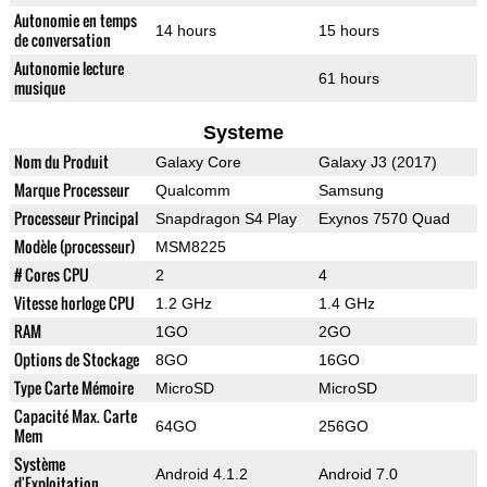
Autonomie en temps
14 hours
15 hours
de conversation
Autonomie lecture
61 hours
musique
Systeme
Nom du Produit
Galaxy Core
Galaxy J3 (2017)
Marque Processeur
Qualcomm
Samsung
Processeur Principal
Snapdragon S4 Play
Exynos 7570 Quad
Modèle (processeur)
MSM8225
# Cores CPU
2
4
Vitesse horloge CPU
1.2 GHz
1.4 GHz
RAM
1GO
2GO
Options de Stockage
8GO
16GO
Type Carte Mémoire
MicroSD
MicroSD
Capacité Max. Carte
64GO
256GO
Mem
Système
Android 4.1.2
Android 7.0
d'Exploitation