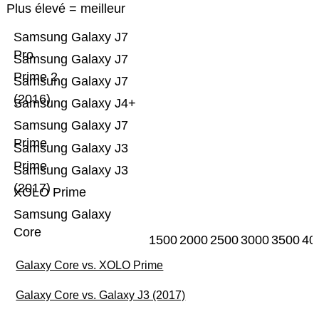
Plus élevé = meilleur
Samsung Galaxy J7
Pro
Samsung Galaxy J7
Prime 2
Samsung Galaxy J7
(2016)
Samsung Galaxy J4+
Samsung Galaxy J7
Prime
Samsung Galaxy J3
Prime
Samsung Galaxy J3
(2017)
XOLO Prime
Samsung Galaxy
Core
1500
2000
2500
3000
3500
40
Galaxy Core vs. XOLO Prime
Galaxy Core vs. Galaxy J3 (2017)