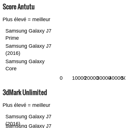
Score Antutu
Plus élevé = meilleur
Samsung Galaxy J7
Prime
Samsung Galaxy J7
(2016)
Samsung Galaxy
Core
0
10000
20000
30000
40000
50
3dMark Unlimited
Plus élevé = meilleur
Samsung Galaxy J7
(2016)
Samsung Galaxy J7