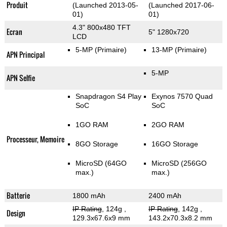
Produit
(Launched 2013-05-
(Launched 2017-06-
01)
01)
4.3" 800x480 TFT
Ecran
5" 1280x720
LCD
5-MP
(Primaire)
13-MP
(Primaire)
APN Principal
5-MP
APN Selfie
Snapdragon S4 Play
Exynos 7570 Quad
SoC
SoC
1GO RAM
2GO RAM
Processeur, Memoire
8GO Storage
16GO Storage
MicroSD (64GO
MicroSD (256GO
max.)
max.)
Batterie
1800 mAh
2400 mAh
IP Rating
, 124g
,
IP Rating
, 142g
,
Design
129.3x67.6x9 mm
143.2x70.3x8.2 mm