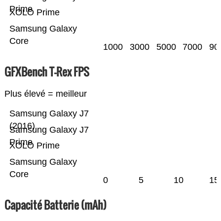
Prime
XOLO Prime
Samsung Galaxy
Core
1000
3000
5000
7000
90
GFXBench T-Rex FPS
Plus élevé = meilleur
Samsung Galaxy J7
(2016)
Samsung Galaxy J7
Prime
XOLO Prime
Samsung Galaxy
Core
0
5
10
15
Capacité Batterie (mAh)