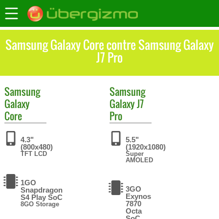
Samsung Galaxy Core contre Samsung Galaxy
J7 Pro
Samsung
Samsung
Galaxy
Galaxy J7
Core
Pro
4.3"
5.5"
(800x480)
(1920x1080)
TFT LCD
Super
AMOLED
1GO
3GO
Snapdragon
Exynos
S4 Play SoC
7870
8GO Storage
Octa
SoC