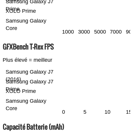
Samsung Galaxy J7
Prime
XOLO Prime
Samsung Galaxy
Core
1000
3000
5000
7000
90
GFXBench T-Rex FPS
Plus élevé = meilleur
Samsung Galaxy J7
(2016)
Samsung Galaxy J7
Prime
XOLO Prime
Samsung Galaxy
Core
0
5
10
15
Capacité Batterie (mAh)