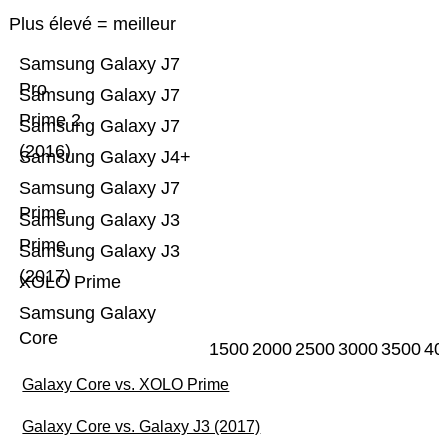
Plus élevé = meilleur
Samsung Galaxy J7
Pro
Samsung Galaxy J7
Prime 2
Samsung Galaxy J7
(2016)
Samsung Galaxy J4+
Samsung Galaxy J7
Prime
Samsung Galaxy J3
Prime
Samsung Galaxy J3
(2017)
XOLO Prime
Samsung Galaxy
Core
1500
2000
2500
3000
3500
40
Galaxy Core vs. XOLO Prime
Galaxy Core vs. Galaxy J3 (2017)