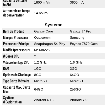
Capacité Batterie
1800 mAh
3600 mAh
(mAh)
Autonomie en temps
14 hours
de conversation
Systeme
Nom du Produit
Galaxy Core
Galaxy J7 Pro
Marque Processeur
Qualcomm
Samsung
Processeur Principal
Snapdragon S4 Play
Exynos 7870 Octa
Modèle (processeur)
MSM8225
# Cores CPU
2
Vitesse horloge CPU
1.2 GHz
1.6 GHz
RAM
1GO
3GO
Options de Stockage
8GO
64GO
Type Carte Mémoire
MicroSD
MicroSD
Capacité Max. Carte
64GO
256GO
Mem
Système
Android 4.1.2
Android 7.0
d'Exploitation