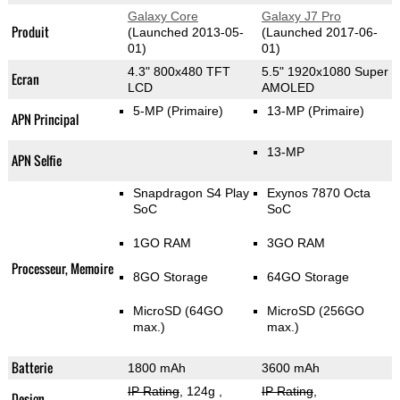
Galaxy Core
Galaxy J7 Pro
Produit
(Launched 2013-05-
(Launched 2017-06-
01)
01)
4.3" 800x480 TFT
5.5" 1920x1080 Super
Ecran
LCD
AMOLED
5-MP
(Primaire)
13-MP
(Primaire)
APN Principal
13-MP
APN Selfie
Snapdragon S4 Play
Exynos 7870 Octa
SoC
SoC
1GO RAM
3GO RAM
Processeur, Memoire
8GO Storage
64GO Storage
MicroSD (64GO
MicroSD (256GO
max.)
max.)
Batterie
1800 mAh
3600 mAh
IP Rating
, 124g
,
IP Rating
,
Design