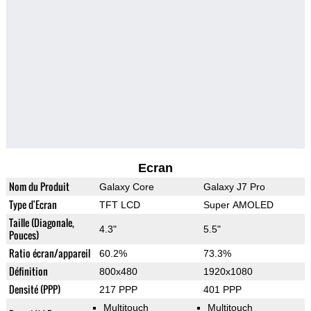
Ecran
Nom du Produit
Galaxy Core
Galaxy J7 Pro
Type d'Ecran
TFT LCD
Super AMOLED
Taille (Diagonale,
4.3"
5.5"
Pouces)
Ratio écran/appareil
60.2%
73.3%
Définition
800x480
1920x1080
Densité (PPP)
217 PPP
401 PPP
Multitouch
Multitouch