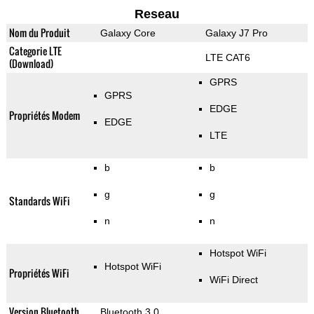
Reseau
Nom du Produit
Galaxy Core
Galaxy J7 Pro
Categorie LTE
LTE CAT6
(Download)
GPRS
GPRS
EDGE
Propriétés Modem
EDGE
LTE
b
b
g
g
Standards WiFi
n
n
Hotspot WiFi
Hotspot WiFi
Propriétés WiFi
WiFi Direct
Version Bluetooth
Bluetooth 3.0