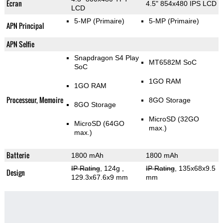
Ecran
4.5" 854x480 IPS LCD
LCD
5-MP
(Primaire)
5-MP
(Primaire)
APN Principal
APN Selfie
Snapdragon S4 Play
MT6582M SoC
SoC
1GO RAM
1GO RAM
Processeur, Memoire
8GO Storage
8GO Storage
MicroSD (32GO
MicroSD (64GO
max.)
max.)
Batterie
1800 mAh
1800 mAh
IP Rating
, 124g
,
IP Rating
, 135x68x9.5
Design
129.3x67.6x9 mm
mm