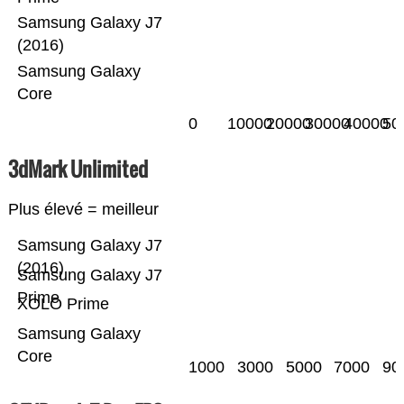
Samsung Galaxy J7
(2016)
Samsung Galaxy
Core
0
10000
20000
30000
40000
50
3dMark Unlimited
Plus élevé = meilleur
Samsung Galaxy J7
(2016)
Samsung Galaxy J7
Prime
XOLO Prime
Samsung Galaxy
Core
1000
3000
5000
7000
90