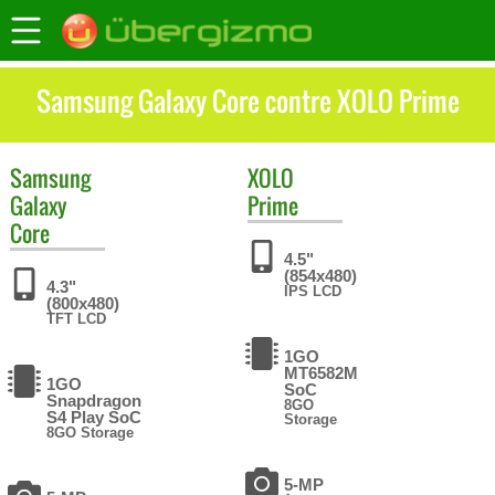
Samsung Galaxy Core contre XOLO Prime
Samsung
XOLO
Galaxy
Prime
Core
4.5"
(854x480)
4.3"
IPS LCD
(800x480)
TFT LCD
1GO
MT6582M
1GO
SoC
Snapdragon
8GO
S4 Play SoC
Storage
8GO Storage
5-MP