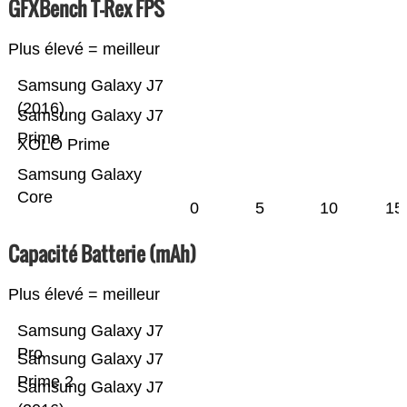
GFXBench T-Rex FPS
Plus élevé = meilleur
Samsung Galaxy J7
(2016)
Samsung Galaxy J7
Prime
XOLO Prime
Samsung Galaxy
Core
0
5
10
15
Capacité Batterie (mAh)
Plus élevé = meilleur
Samsung Galaxy J7
Pro
Samsung Galaxy J7
Prime 2
Samsung Galaxy J7