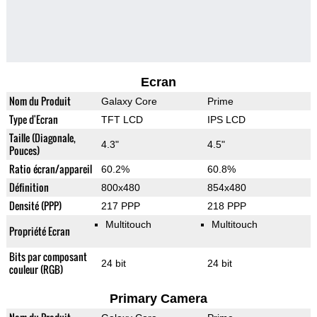
Ecran
Nom du Produit
Galaxy Core
Prime
Type d'Ecran
TFT LCD
IPS LCD
Taille (Diagonale,
4.3"
4.5"
Pouces)
Ratio écran/appareil
60.2%
60.8%
Définition
800x480
854x480
Densité (PPP)
217 PPP
218 PPP
Multitouch
Multitouch
Propriété Ecran
Bits par composant
24 bit
24 bit
couleur (RGB)
Primary Camera