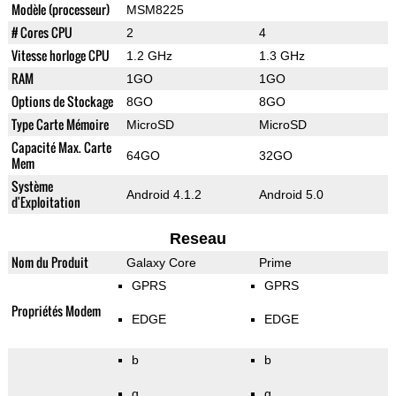
Modèle (processeur)
MSM8225
# Cores CPU
2
4
Vitesse horloge CPU
1.2 GHz
1.3 GHz
RAM
1GO
1GO
Options de Stockage
8GO
8GO
Type Carte Mémoire
MicroSD
MicroSD
Capacité Max. Carte
64GO
32GO
Mem
Système
Android 4.1.2
Android 5.0
d'Exploitation
Reseau
Nom du Produit
Galaxy Core
Prime
GPRS
GPRS
Propriétés Modem
EDGE
EDGE
b
b
g
g