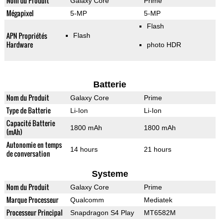
Nom du Produit
Galaxy Core
Prime
Mégapixel
5-MP
5-MP
Flash
APN Propriétés
Flash
Hardware
photo HDR
Batterie
Nom du Produit
Galaxy Core
Prime
Type de Batterie
Li-Ion
Li-Ion
Capacité Batterie
1800 mAh
1800 mAh
(mAh)
Autonomie en temps
14 hours
21 hours
de conversation
Systeme
Nom du Produit
Galaxy Core
Prime
Marque Processeur
Qualcomm
Mediatek
Processeur Principal
Snapdragon S4 Play
MT6582M