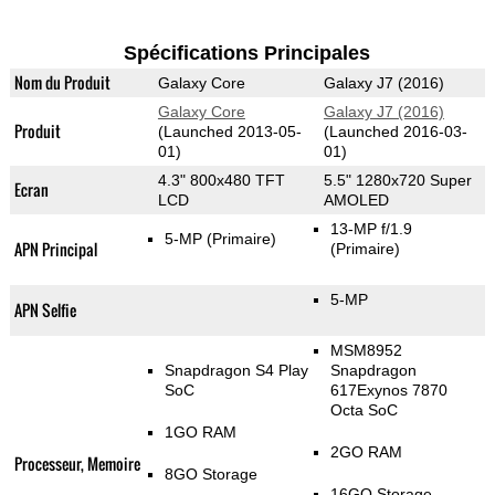
Spécifications Principales
Nom du Produit
Galaxy Core
Galaxy J7 (2016)
Galaxy Core
Galaxy J7 (2016)
Produit
(Launched 2013-05-
(Launched 2016-03-
01)
01)
4.3" 800x480 TFT
5.5" 1280x720 Super
Ecran
LCD
AMOLED
13-MP f/1.9
5-MP
(Primaire)
APN Principal
(Primaire)
5-MP
APN Selfie
MSM8952
Snapdragon S4 Play
Snapdragon
SoC
617Exynos 7870
Octa SoC
1GO RAM
2GO RAM
Processeur, Memoire
8GO Storage
16GO Storage