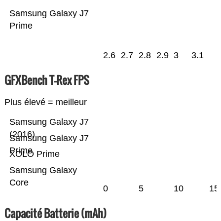
Samsung Galaxy J7
Prime
2.6
2.7
2.8
2.9
3
3.1
GFXBench T-Rex FPS
Plus élevé = meilleur
Samsung Galaxy J7
(2016)
Samsung Galaxy J7
Prime
XOLO Prime
Samsung Galaxy
Core
0
5
10
15
Capacité Batterie (mAh)