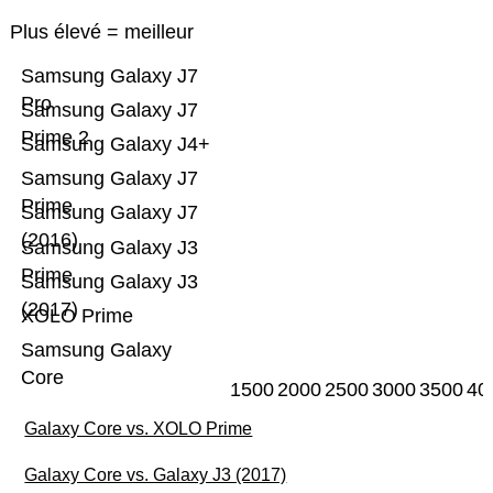
Plus élevé = meilleur
Samsung Galaxy J7
Pro
Samsung Galaxy J7
Prime 2
Samsung Galaxy J4+
Samsung Galaxy J7
Prime
Samsung Galaxy J7
(2016)
Samsung Galaxy J3
Prime
Samsung Galaxy J3
(2017)
XOLO Prime
Samsung Galaxy
Core
1500
2000
2500
3000
3500
40
Galaxy Core vs. XOLO Prime
Galaxy Core vs. Galaxy J3 (2017)