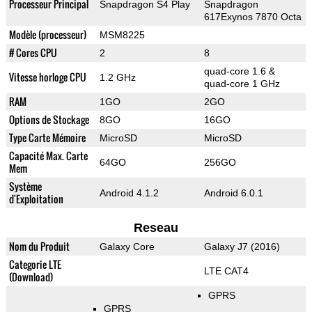
Processeur Principal
Snapdragon S4 Play
Snapdragon
617Exynos 7870 Octa
Modèle (processeur)
MSM8225
# Cores CPU
2
8
quad-core 1.6 &
Vitesse horloge CPU
1.2 GHz
quad-core 1 GHz
RAM
1GO
2GO
Options de Stockage
8GO
16GO
Type Carte Mémoire
MicroSD
MicroSD
Capacité Max. Carte
64GO
256GO
Mem
Système
Android 4.1.2
Android 6.0.1
d'Exploitation
Reseau
Nom du Produit
Galaxy Core
Galaxy J7 (2016)
Categorie LTE
LTE CAT4
(Download)
GPRS
GPRS