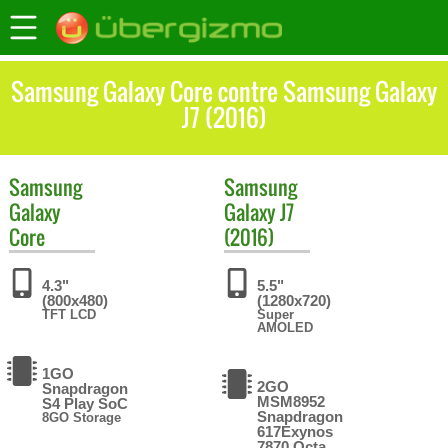
Samsung Galaxy Core contre Samsung Galaxy
J7 (2016)
Samsung
Samsung
Galaxy
Galaxy J7
Core
(2016)
4.3"
5.5"
(800x480)
(1280x720)
TFT LCD
Super
AMOLED
1GO
2GO
Snapdragon
MSM8952
S4 Play SoC
Snapdragon
8GO Storage
617Exynos
7870 Octa