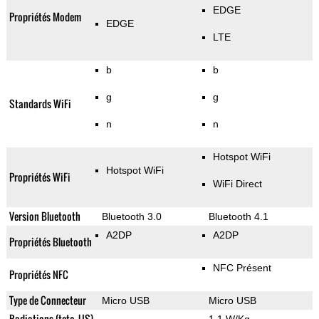
EDGE
Propriétés Modem
EDGE
LTE
b
b
g
g
Standards WiFi
n
n
Hotspot WiFi
Hotspot WiFi
Propriétés WiFi
WiFi Direct
Version Bluetooth
Bluetooth 3.0
Bluetooth 4.1
A2DP
A2DP
Propriétés Bluetooth
NFC Présent
Propriétés NFC
Type de Connecteur
Micro USB
Micro USB
Radiations (tete, US)