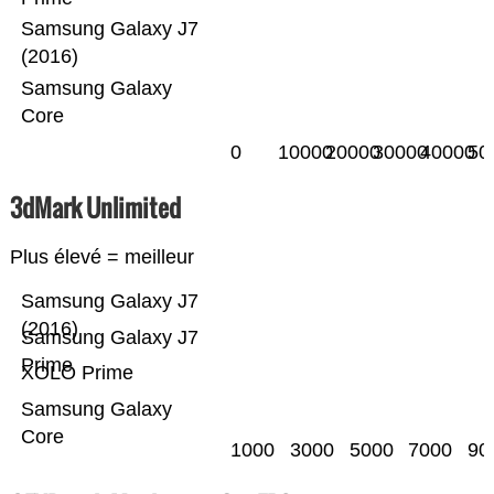
Samsung Galaxy J7
(2016)
Samsung Galaxy
Core
0
10000
20000
30000
40000
50
3dMark Unlimited
Plus élevé = meilleur
Samsung Galaxy J7
(2016)
Samsung Galaxy J7
Prime
XOLO Prime
Samsung Galaxy
Core
1000
3000
5000
7000
90