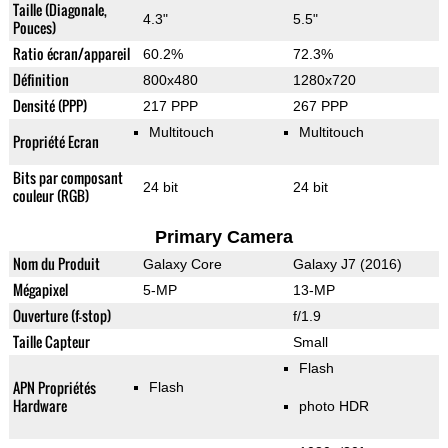
Taille (Diagonale,
4.3"
5.5"
Pouces)
Ratio écran/appareil
60.2%
72.3%
Définition
800x480
1280x720
Densité (PPP)
217 PPP
267 PPP
Multitouch
Multitouch
Propriété Ecran
Bits par composant
24 bit
24 bit
couleur (RGB)
Primary Camera
Nom du Produit
Galaxy Core
Galaxy J7 (2016)
Mégapixel
5-MP
13-MP
Ouverture (f-stop)
f/1.9
Taille Capteur
Small
Flash
APN Propriétés
Flash
Hardware
photo HDR