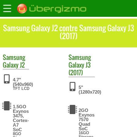
Samsung Galaxy J2 contre Samsung Galaxy J3
(2017)
Samsung
Samsung
Galaxy J2
Galaxy J3
(2017)
4.7"
(540x960)
5"
TFT LCD
(1280x720)
1.5GO
2GO
Exynos
Exynos
3475,
7570
Cortex-
Quad
A7
SoC
SoC
16GO
8GO
Storage