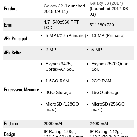
Galaxy J3 (2017)
Galaxy J2
(Launched
Produit
(Launched 2017-06-
2015-09-11)
01)
4.7" 540x960 TFT
Ecran
5" 1280x720
LCD
5-MP f/2.2
(Primaire)
13-MP
(Primaire)
APN Principal
2-MP
5-MP
APN Selfie
Exynos 3475,
Exynos 7570 Quad
Cortex-A7 SoC
SoC
1.5GO RAM
2GO RAM
Processeur, Memoire
8GO Storage
16GO Storage
MicroSD (128GO
MicroSD (256GO
max.)
max.)
Batterie
2000 mAh
2400 mAh
IP Rating
, 129g
,
IP Rating
, 142g
,
Design