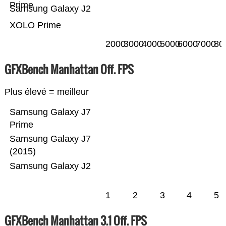
Prime
Samsung Galaxy J2
XOLO Prime
2000
3000
4000
5000
6000
7000
80
GFXBench Manhattan Off. FPS
Plus élevé = meilleur
Samsung Galaxy J7
Prime
Samsung Galaxy J7
(2015)
Samsung Galaxy J2
1
2
3
4
5
GFXBench Manhattan 3.1 Off. FPS