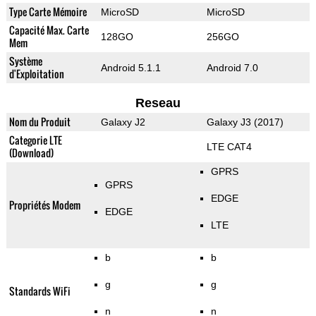
Type Carte Mémoire
MicroSD
MicroSD
Capacité Max. Carte
128GO
256GO
Mem
Système
Android 5.1.1
Android 7.0
d'Exploitation
Reseau
Nom du Produit
Galaxy J2
Galaxy J3 (2017)
Categorie LTE
LTE CAT4
(Download)
GPRS
GPRS
EDGE
Propriétés Modem
EDGE
LTE
b
b
g
g
Standards WiFi
n
n