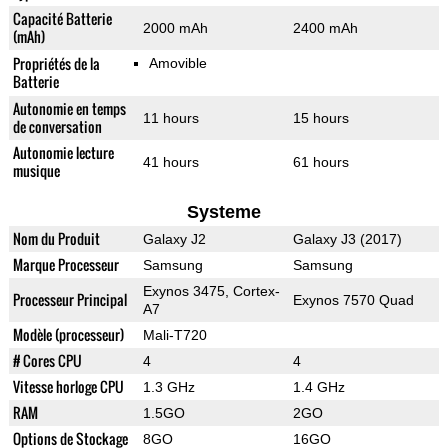
Capacité Batterie
2000 mAh
2400 mAh
(mAh)
Propriétés de la
Amovible
Batterie
Autonomie en temps
11 hours
15 hours
de conversation
Autonomie lecture
41 hours
61 hours
musique
Systeme
Nom du Produit
Galaxy J2
Galaxy J3 (2017)
Marque Processeur
Samsung
Samsung
Exynos 3475, Cortex-
Processeur Principal
Exynos 7570 Quad
A7
Modèle (processeur)
Mali-T720
# Cores CPU
4
4
Vitesse horloge CPU
1.3 GHz
1.4 GHz
RAM
1.5GO
2GO
Options de Stockage
8GO
16GO