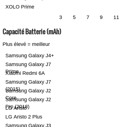
XOLO Prime
3
5
7
9
11
Capacité Batterie (mAh)
Plus élevé = meilleur
Samsung Galaxy J4+
Samsung Galaxy J7
Prime
Xiaomi Redmi 6A
Samsung Galaxy J7
(2015)
Samsung Galaxy J2
Core
Samsung Galaxy J2
Pro (2018)
LG Aristo
LG Aristo 2 Plus
Samsung Galaxy J3