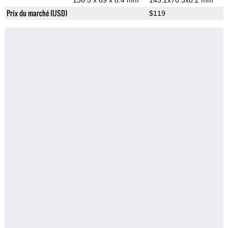
136.5 x 69 x 8.4 mm
143.2x70.3x8.2 mm
Prix du marché (USD)
$119