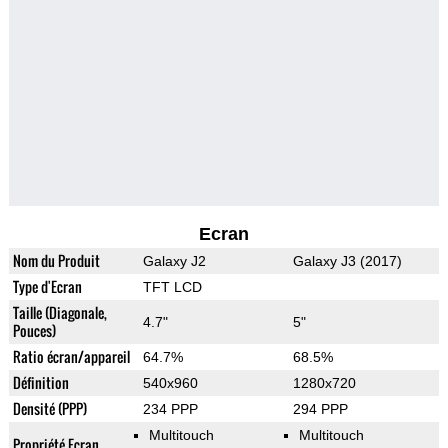
Ecran
Nom du Produit
Galaxy J2
Galaxy J3 (2017)
Type d'Ecran
TFT LCD
Taille (Diagonale,
4.7"
5"
Pouces)
Ratio écran/appareil
64.7%
68.5%
Définition
540x960
1280x720
Densité (PPP)
234 PPP
294 PPP
Multitouch
Multitouch
Propriété Ecran