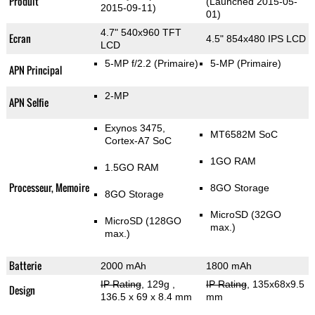
Produit
(Launched 2015-05-
2015-09-11)
01)
4.7" 540x960 TFT
Ecran
4.5" 854x480 IPS LCD
LCD
5-MP f/2.2
(Primaire)
5-MP
(Primaire)
APN Principal
2-MP
APN Selfie
Exynos 3475,
MT6582M SoC
Cortex-A7 SoC
1GO RAM
1.5GO RAM
Processeur, Memoire
8GO Storage
8GO Storage
MicroSD (32GO
MicroSD (128GO
max.)
max.)
Batterie
2000 mAh
1800 mAh
IP Rating
, 129g
,
IP Rating
, 135x68x9.5
Design
136.5 x 69 x 8.4 mm
mm