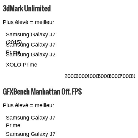
3dMark Unlimited
Plus élevé = meilleur
Samsung Galaxy J7
(2015)
Samsung Galaxy J7
Prime
Samsung Galaxy J2
XOLO Prime
2000
3000
4000
5000
6000
7000
80
GFXBench Manhattan Off. FPS
Plus élevé = meilleur
Samsung Galaxy J7
Prime
Samsung Galaxy J7