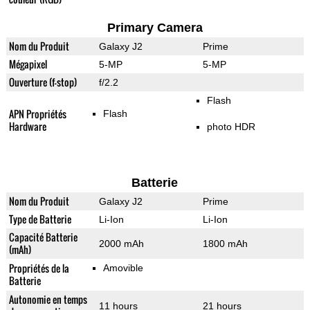
Primary Camera
Nom du Produit
Galaxy J2
Prime
Mégapixel
5-MP
5-MP
Ouverture (f-stop)
f/2.2
Flash
APN Propriétés
Flash
Hardware
photo HDR
Batterie
Nom du Produit
Galaxy J2
Prime
Type de Batterie
Li-Ion
Li-Ion
Capacité Batterie
2000 mAh
1800 mAh
(mAh)
Propriétés de la
Amovible
Batterie
Autonomie en temps
11 hours
21 hours