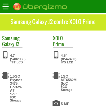
Samsung Galaxy J2 contre XOLO Prime
Samsung
XOLO
Galaxy J2
Prime
4.7"
4.5"
(540x960)
(854x480)
TFT LCD
IPS LCD
1.5GO
1GO
Exynos
MT6582M
3475,
SoC
Cortex-
8GO
Storage
A7
SoC
8GO
Storage
5-MP