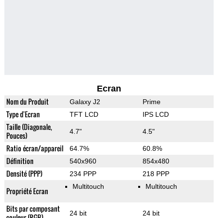
Ecran
Nom du Produit
Galaxy J2
Prime
Type d'Ecran
TFT LCD
IPS LCD
Taille (Diagonale,
4.7"
4.5"
Pouces)
Ratio écran/appareil
64.7%
60.8%
Définition
540x960
854x480
Densité (PPP)
234 PPP
218 PPP
Multitouch
Multitouch
Propriété Ecran
Bits par composant
24 bit
24 bit
couleur (RGB)