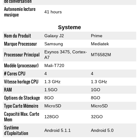
de conversation
Autonomie lecture
41 hours
musique
Systeme
Nom du Produit
Galaxy J2
Prime
Marque Processeur
Samsung
Mediatek
Exynos 3475, Cortex-
Processeur Principal
MT6582M
A7
Modèle (processeur)
Mali-T720
# Cores CPU
4
4
Vitesse horloge CPU
1.3 GHz
1.3 GHz
RAM
1.5GO
1GO
Options de Stockage
8GO
8GO
Type Carte Mémoire
MicroSD
MicroSD
Capacité Max. Carte
128GO
32GO
Mem
Système
Android 5.1.1
Android 5.0
d'Exploitation