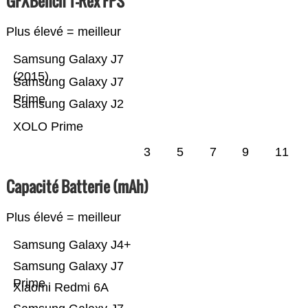
GFXBench T-Rex FPS
Plus élevé = meilleur
Samsung Galaxy J7
(2015)
Samsung Galaxy J7
Prime
Samsung Galaxy J2
XOLO Prime
3
5
7
9
11
Capacité Batterie (mAh)
Plus élevé = meilleur
Samsung Galaxy J4+
Samsung Galaxy J7
Prime
Xiaomi Redmi 6A