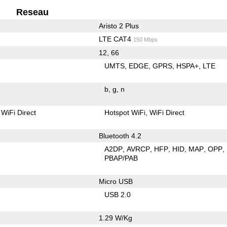
Reseau
Aristo 2 Plus
LTE CAT4
150 Mbps
12, 66
UMTS
EDGE
GPRS
HSPA+
LTE
b
g
n
WiFi Direct
Hotspot WiFi
WiFi Direct
Bluetooth 4.2
A2DP
AVRCP
HFP
HID
MAP
OPP
PBAP/PAB
Micro USB
USB 2.0
1.29 W/Kg