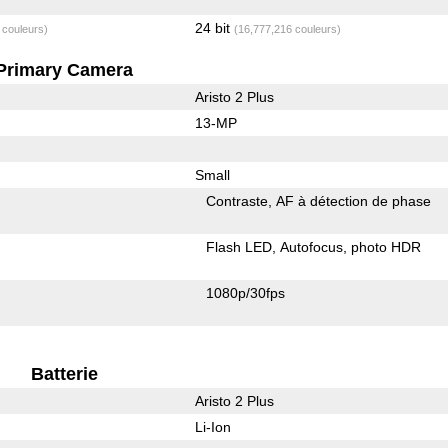
24 bit
 couleurs)
(16,777,216 couleurs)
Primary Camera
Aristo 2 Plus
13-MP
Small
Contraste
AF à détection de phase
Flash LED
Autofocus
photo HDR
1080p/30fps
Batterie
Aristo 2 Plus
Li-Ion