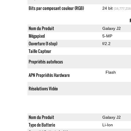
Bits par composant couleur (RGB)
24 bit
(16,777,216
Nom du Produit
Galaxy J2
Mégapixel
5-MP
Ouverture (f-stop)
f/2.2
Taille Capteur
Propriétés autofocus
Flash
APN Propriétés Hardware
Résolutions Vidéo
Nom du Produit
Galaxy J2
Type de Batterie
Li-Ion