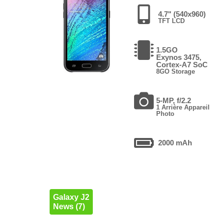
4.7" (540x960)
TFT LCD
1.5GO
Exynos 3475,
Cortex-A7 SoC
8GO Storage
5-MP, f/2.2
1 Arrière Appareil
Photo
2000 mAh
Galaxy J2
News (7)