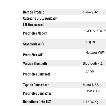
Nom du Produit
Galaxy J2
Categorie LTE (Download)
LTE (fréquences)
GPRS
EDGE
Propriétés Modem
b
g
n
Standards WiFi
Hotspot WiFi
Propriétés WiFi
Version Bluetooth
Bluetooth 4.1
A2DP
Propriétés Bluetooth
Type de Connecteur
Micro USB
USB OTG
Propriétés Connecteur
Radiations (tete, US)
1.18 W/Kg