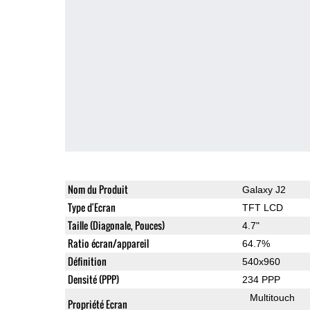
Nom du Produit
Galaxy J2
Type d'Ecran
TFT LCD
Taille (Diagonale, Pouces)
4.7"
Ratio écran/appareil
64.7%
Définition
540x960
Densité (PPP)
234 PPP
Multitouch
Propriété Ecran