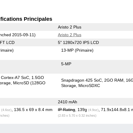
fications Principales
Aristo 2 Plus
nched 2015-09-11)
Aristo 2 Plus
TFT LCD
5" 1280x720 IPS LCD
rimaire)
13-MP
(Primaire)
5-MP
 Cortex-A7 SoC
1.5GO
Snapdragon 425 SoC
2GO RAM
16
orage
MicroSD (128GO
Storage
MicroSDXC
2410 mAh
g
, 136.5 x 69 x 8.4 mm
IP Rating
, 139g
, 71.9x144.8x8.1
(4.6oz)
(4.9oz)
inches)
(2.83 x 5.70 x 0.32 inches)