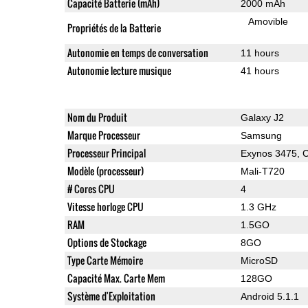
Capacité Batterie (mAh)
2000 mAh
Amovible
Propriétés de la Batterie
Autonomie en temps de conversation
11 hours
Autonomie lecture musique
41 hours
Nom du Produit
Galaxy J2
Marque Processeur
Samsung
Processeur Principal
Exynos 3475, C
Modèle (processeur)
Mali-T720
# Cores CPU
4
Vitesse horloge CPU
1.3 GHz
RAM
1.5GO
Options de Stockage
8GO
Type Carte Mémoire
MicroSD
Capacité Max. Carte Mem
128GO
Système d'Exploitation
Android 5.1.1