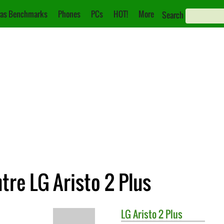
as Benchmarks
Phones
PCs
HOT!
More
Search
re LG Aristo 2 Plus
LG
Aristo 2 Plus