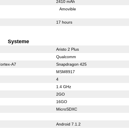
2410 mAh
Amovible
17 hours
Systeme
Aristo 2 Plus
Qualcomm
ortex-A7
Snapdragon 425
MSM8917
4
1.4 GHz
2GO
16GO
MicroSDXC
Android 7.1.2