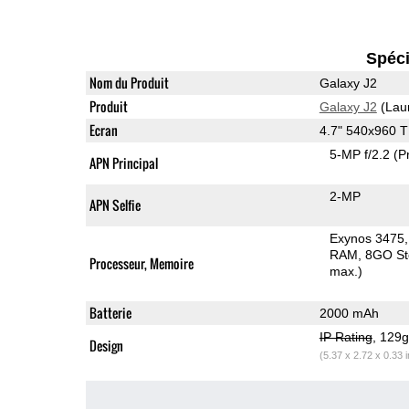
Spéci
Nom du Produit
Galaxy J2
Produit
Galaxy J2
(Lau
Ecran
4.7" 540x960 
5-MP f/2.2
(P
APN Principal
2-MP
APN Selfie
Exynos 3475,
RAM
8GO St
Processeur, Memoire
max.)
Batterie
2000 mAh
IP Rating
, 129
Design
(5.37 x 2.72 x 0.33 