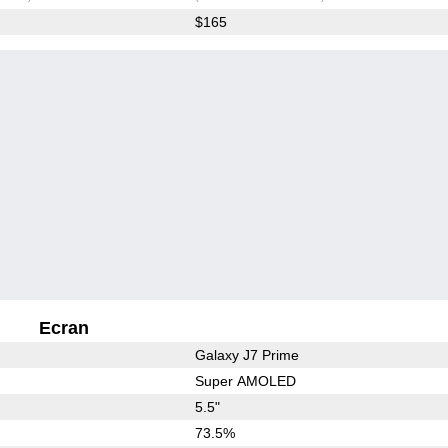
$165
Ecran
Galaxy J7 Prime
Super AMOLED
5.5"
73.5%