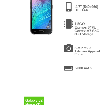
4.7" (540x960)
TFT LCD
1.5GO
Exynos 3475,
Cortex-A7 SoC
8GO Storage
5-MP, f/2.2
1 Arrière Appareil
Photo
2000 mAh
Galaxy J2
News (7)