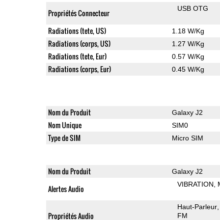
USB OTG
Propriétés Connecteur
Radiations (tete, US)
1.18 W/Kg
Radiations (corps, US)
1.27 W/Kg
Radiations (tete, Eur)
0.57 W/Kg
Radiations (corps, Eur)
0.45 W/Kg
Nom du Produit
Galaxy J2
Nom Unique
SIM0
Type de SIM
Micro SIM
Nom du Produit
Galaxy J2
VIBRATION
Alertes Audio
Haut-Parleur
Propriétés Audio
FM