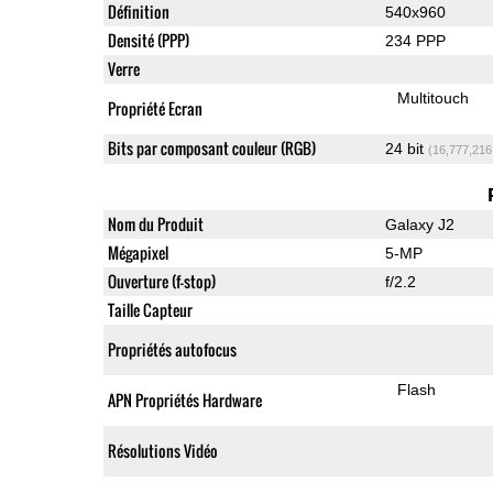
Définition
540x960
Densité (PPP)
234 PPP
Verre
Multitouch
Propriété Ecran
Bits par composant couleur (RGB)
24 bit
(16,777,216
Nom du Produit
Galaxy J2
Mégapixel
5-MP
Ouverture (f-stop)
f/2.2
Taille Capteur
Propriétés autofocus
Flash
APN Propriétés Hardware
Résolutions Vidéo