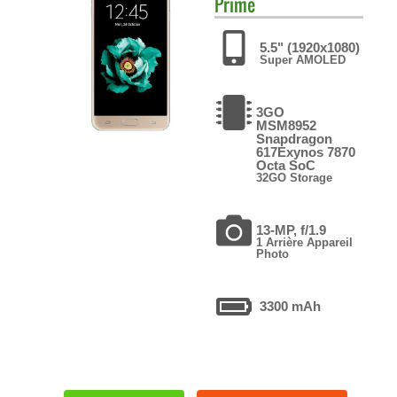
Prime
5.5" (1920x1080)
Super AMOLED
3GO
MSM8952
Snapdragon
617Exynos 7870
Octa SoC
32GO Storage
13-MP, f/1.9
1 Arrière Appareil
Photo
3300 mAh