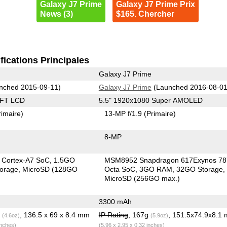
Galaxy J7 Prime
Galaxy J7 Prime Prix
News (3)
$165. Chercher
fications Principales
Galaxy J7 Prime
nched 2015-09-11)
Galaxy J7 Prime
(Launched 2016-08-01
TFT LCD
5.5" 1920x1080 Super AMOLED
rimaire)
13-MP f/1.9
(Primaire)
8-MP
 Cortex-A7 SoC
1.5GO
MSM8952 Snapdragon 617Exynos 78
orage
MicroSD (128GO
Octa SoC
3GO RAM
32GO Storage
MicroSD (256GO max.)
3300 mAh
g
, 136.5 x 69 x 8.4 mm
IP Rating
, 167g
, 151.5x74.9x8.1
(4.6oz)
(5.9oz)
inches)
(5.96 x 2.95 x 0.32 inches)