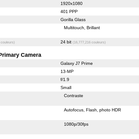
1920x1080
401 PPP
Gorilla Glass
Multitouch
Brillant
24 bit
 couleurs)
(16,777,216 couleurs)
Primary Camera
Galaxy J7 Prime
13-MP
f/1.9
Small
Contraste
Autofocus
Flash
photo HDR
1080p/30fps