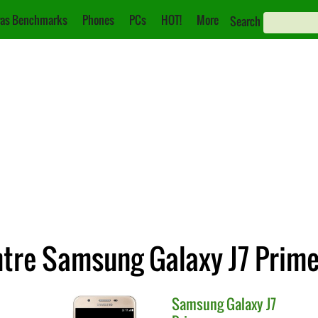
as Benchmarks
Phones
PCs
HOT!
More
Search
tre Samsung Galaxy J7 Prim
Samsung
Galaxy J7