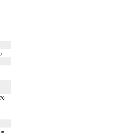
)
70
 mm