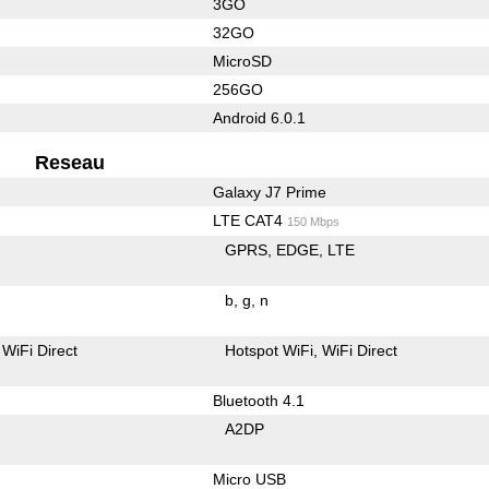
3GO
32GO
MicroSD
256GO
Android 6.0.1
Reseau
Galaxy J7 Prime
LTE CAT4
150 Mbps
GPRS
EDGE
LTE
b
g
n
WiFi Direct
Hotspot WiFi
WiFi Direct
Bluetooth 4.1
A2DP
Micro USB