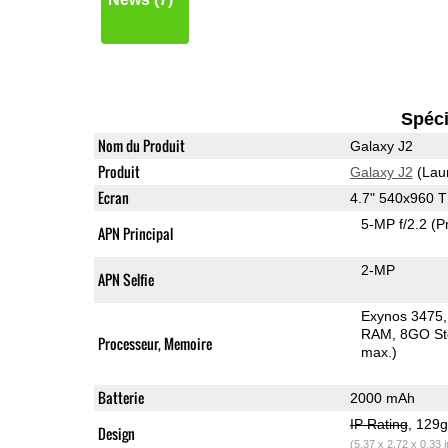
Spéci
Nom du Produit
Galaxy J2
Produit
Galaxy J2
(Lau
Ecran
4.7" 540x960 
5-MP f/2.2
(P
APN Principal
2-MP
APN Selfie
Exynos 3475,
RAM
8GO St
Processeur, Memoire
max.)
Batterie
2000 mAh
IP Rating
, 129
Design
(5.37 x 2.72 x 0.33 