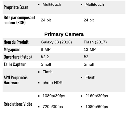
Multitouch
Multitouch
Propriété Ecran
Bits par composant
24 bit
24 bit
couleur (RGB)
Primary Camera
Nom du Produit
Galaxy J3 (2016)
Flash (2017)
Mégapixel
8-MP
13-MP
Ouverture (f-stop)
f/2.2
f/2
Taille Capteur
Small
Small
Flash
APN Propriétés
Flash
Hardware
photo HDR
1080p/30fps
2160p/30fps
Résolutions Vidéo
720p/30fps
1080p/60fps