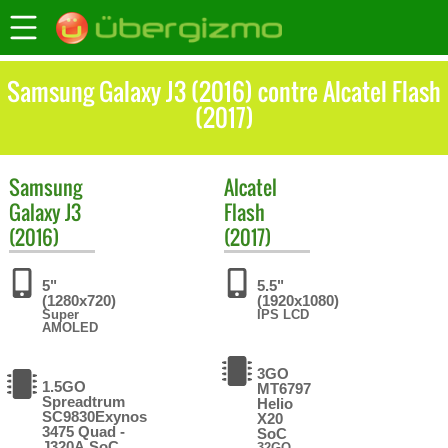
Samsung Galaxy J3 (2016) contre Alcatel Flash
(2017)
Samsung
Alcatel
Galaxy J3
Flash
(2016)
(2017)
5"
5.5"
(1280x720)
(1920x1080)
Super
IPS LCD
AMOLED
3GO
1.5GO
MT6797
Spreadtrum
Helio
SC9830Exynos
X20
3475 Quad -
SoC
J320A SoC
32GO