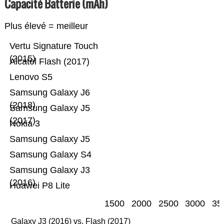
Capacité Batterie (mAh)
Plus élevé = meilleur
Vertu Signature Touch
(2015)
Alcatel Flash (2017)
Lenovo S5
Samsung Galaxy J6
(2018)
Samsung Galaxy J5
(2017)
Nokia 3
Samsung Galaxy J5
Samsung Galaxy S4
Samsung Galaxy J3
(2016)
Huawei P8 Lite
1500
2000
2500
3000
35
Galaxy J3 (2016) vs. Flash (2017)