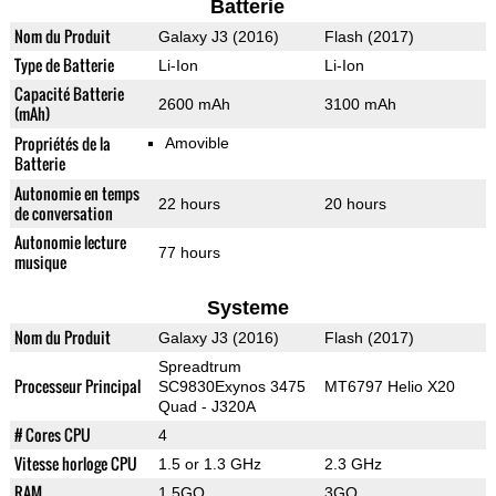
Batterie
Nom du Produit
Galaxy J3 (2016)
Flash (2017)
Type de Batterie
Li-Ion
Li-Ion
Capacité Batterie
2600 mAh
3100 mAh
(mAh)
Propriétés de la
Amovible
Batterie
Autonomie en temps
22 hours
20 hours
de conversation
Autonomie lecture
77 hours
musique
Systeme
Nom du Produit
Galaxy J3 (2016)
Flash (2017)
Spreadtrum
Processeur Principal
SC9830Exynos 3475
MT6797 Helio X20
Quad - J320A
# Cores CPU
4
Vitesse horloge CPU
1.5 or 1.3 GHz
2.3 GHz
RAM
1.5GO
3GO