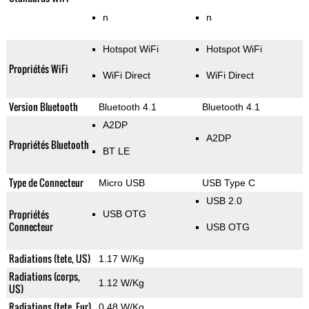
n
n
Hotspot WiFi
Hotspot WiFi
Propriétés WiFi
WiFi Direct
WiFi Direct
Version Bluetooth
Bluetooth 4.1
Bluetooth 4.1
A2DP
A2DP
Propriétés Bluetooth
BT LE
Type de Connecteur
Micro USB
USB Type C
USB 2.0
Propriétés
USB OTG
Connecteur
USB OTG
Radiations (tete, US)
1.17 W/Kg
Radiations (corps,
1.12 W/Kg
US)
Radiations (tete, Eur)
0.48 W/Kg