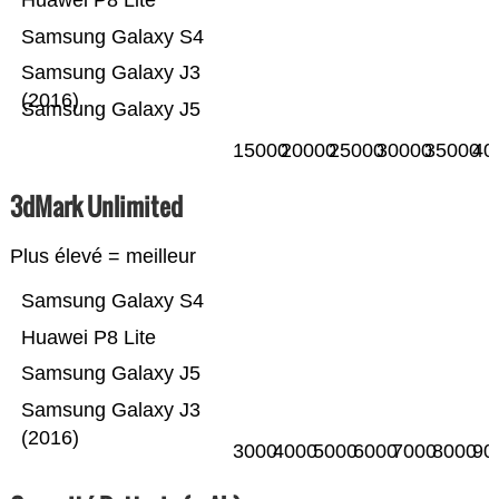
Huawei P8 Lite
Samsung Galaxy S4
Samsung Galaxy J3
(2016)
Samsung Galaxy J5
15000
20000
25000
30000
35000
40
3dMark Unlimited
Plus élevé = meilleur
Samsung Galaxy S4
Huawei P8 Lite
Samsung Galaxy J5
Samsung Galaxy J3
(2016)
3000
4000
5000
6000
7000
8000
90