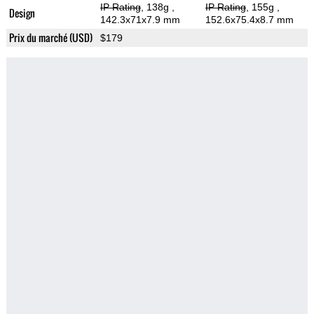
IP Rating
, 138g
,
IP Rating
, 155g
,
Design
142.3x71x7.9 mm
152.6x75.4x8.7 mm
Prix du marché (USD)
$179