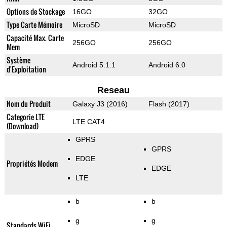
Options de Stockage
16GO
32GO
Type Carte Mémoire
MicroSD
MicroSD
Capacité Max. Carte
256GO
256GO
Mem
Système
Android 5.1.1
Android 6.0
d'Exploitation
Reseau
Nom du Produit
Galaxy J3 (2016)
Flash (2017)
Categorie LTE
LTE CAT4
(Download)
GPRS
GPRS
EDGE
Propriétés Modem
EDGE
LTE
b
b
g
g
Standards WiFi