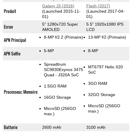
Galaxy J3 (2016)
Flash (2017)
Produit
(Launched 2015-11-
(Launched 2017-04-
01)
01)
5" 1280x720 Super
5.5" 1920x1080 IPS
Ecran
AMOLED
LCD
8-MP f/2.2
(Primaire)
13-MP f/2
(Primaire)
APN Principal
5-MP
8-MP
APN Selfie
Spreadtrum
MT6797 Helio X20
SC9830Exynos 3475
SoC
Quad - J320A SoC
3GO RAM
1.5GO RAM
Processeur, Memoire
32GO Storage
16GO Storage
MicroSD (256GO
MicroSD (256GO
max.)
max.)
Batterie
2600 mAh
3100 mAh