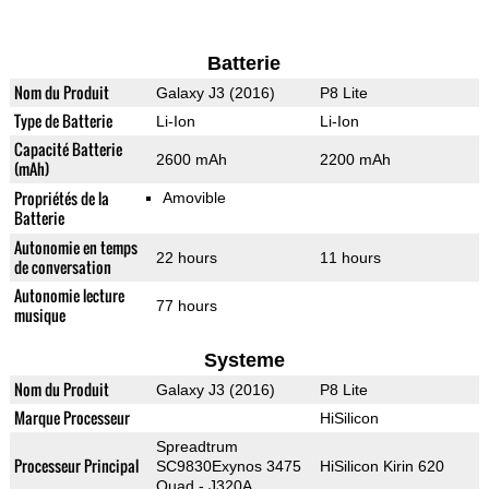
Batterie
Nom du Produit
Galaxy J3 (2016)
P8 Lite
Type de Batterie
Li-Ion
Li-Ion
Capacité Batterie
2600 mAh
2200 mAh
(mAh)
Propriétés de la
Amovible
Batterie
Autonomie en temps
22 hours
11 hours
de conversation
Autonomie lecture
77 hours
musique
Systeme
Nom du Produit
Galaxy J3 (2016)
P8 Lite
Marque Processeur
HiSilicon
Spreadtrum
Processeur Principal
SC9830Exynos 3475
HiSilicon Kirin 620
Quad - J320A