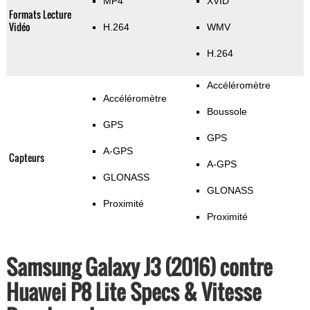
MP4
XVID
Formats Lecture
Vidéo
H.264
WMV
H.264
Accéléromètre
Accéléromètre
Boussole
GPS
GPS
A-GPS
Capteurs
A-GPS
GLONASS
GLONASS
Proximité
Proximité
Samsung Galaxy J3 (2016) contre
Huawei P8 Lite Specs & Vitesse