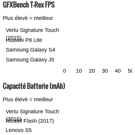
GFXBench T-Rex FPS
Plus élevé = meilleur
Vertu Signature Touch
(2015)
Huawei P8 Lite
Samsung Galaxy S4
Samsung Galaxy J5
0
10
20
30
40
50
Capacité Batterie (mAh)
Plus élevé = meilleur
Vertu Signature Touch
(2015)
Alcatel Flash (2017)
Lenovo S5