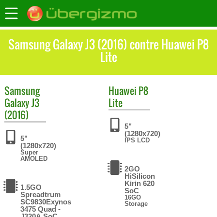
Samsung Galaxy J3 (2016) contre Huawei P8
Lite
Samsung
Huawei
P8
Galaxy J3
Lite
(2016)
5"
(1280x720)
5"
IPS LCD
(1280x720)
Super
AMOLED
2GO
HiSilicon
Kirin 620
1.5GO
SoC
Spreadtrum
16GO
SC9830Exynos
Storage
3475 Quad -
J320A SoC