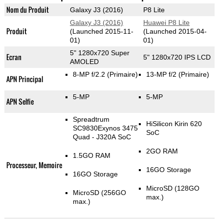
Nom du Produit
Galaxy J3 (2016)
P8 Lite
Galaxy J3 (2016)
Huawei P8 Lite
Produit
(Launched 2015-11-
(Launched 2015-04-
01)
01)
5" 1280x720 Super
Ecran
5" 1280x720 IPS LCD
AMOLED
8-MP f/2.2
(Primaire)
13-MP f/2
(Primaire)
APN Principal
5-MP
5-MP
APN Selfie
Spreadtrum
HiSilicon Kirin 620
SC9830Exynos 3475
SoC
Quad - J320A SoC
2GO RAM
1.5GO RAM
Processeur, Memoire
16GO Storage
16GO Storage
MicroSD (128GO
MicroSD (256GO
max.)
max.)