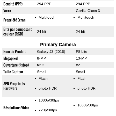
Densité (PPP)
294 PPP
294 PPP
Verre
Gorilla Glass 3
Multitouch
Multitouch
Propriété Ecran
Bits par composant
24 bit
24 bit
couleur (RGB)
Primary Camera
Nom du Produit
Galaxy J3 (2016)
P8 Lite
Mégapixel
8-MP
13-MP
Ouverture (f-stop)
f/2.2
f/2
Taille Capteur
Small
Small
Flash
Flash
APN Propriétés
Hardware
photo HDR
photo HDR
1080p/30fps
1080p/30fps
Résolutions Vidéo
720p/30fps