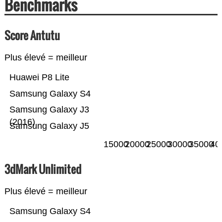
Benchmarks
Score Antutu
Plus élevé = meilleur
Huawei P8 Lite
Samsung Galaxy S4
Samsung Galaxy J3
(2016)
Samsung Galaxy J5
15000
20000
25000
30000
35000
40
3dMark Unlimited
Plus élevé = meilleur
Samsung Galaxy S4