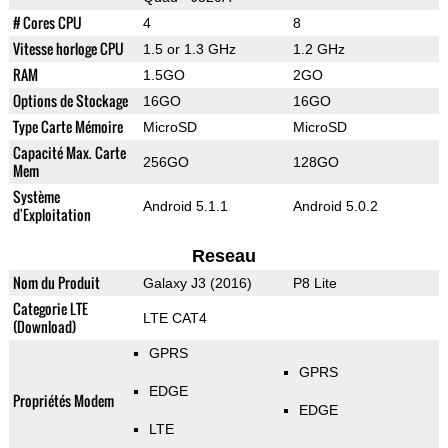
# Cores CPU
4
8
Vitesse horloge CPU
1.5 or 1.3 GHz
1.2 GHz
RAM
1.5GO
2GO
Options de Stockage
16GO
16GO
Type Carte Mémoire
MicroSD
MicroSD
Capacité Max. Carte
256GO
128GO
Mem
Système
Android 5.1.1
Android 5.0.2
d'Exploitation
Reseau
Nom du Produit
Galaxy J3 (2016)
P8 Lite
Categorie LTE
LTE CAT4
(Download)
GPRS
GPRS
EDGE
Propriétés Modem
EDGE
LTE