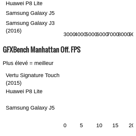
Huawei P8 Lite
Samsung Galaxy J5
Samsung Galaxy J3
(2016)
3000
4000
5000
6000
7000
8000
90
GFXBench Manhattan Off. FPS
Plus élevé = meilleur
Vertu Signature Touch
(2015)
Huawei P8 Lite
Samsung Galaxy J5
0
5
10
15
20