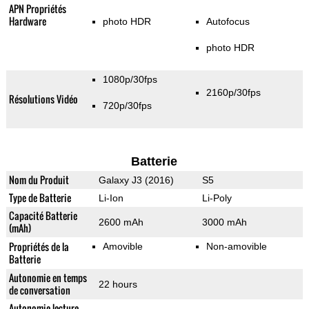
APN Propriétés
Hardware
photo HDR
Autofocus
photo HDR
1080p/30fps
2160p/30fps
Résolutions Vidéo
720p/30fps
Batterie
Nom du Produit
Galaxy J3 (2016)
S5
Type de Batterie
Li-Ion
Li-Poly
Capacité Batterie
2600 mAh
3000 mAh
(mAh)
Propriétés de la
Amovible
Non-amovible
Batterie
Autonomie en temps
22 hours
de conversation
Autonomie lecture