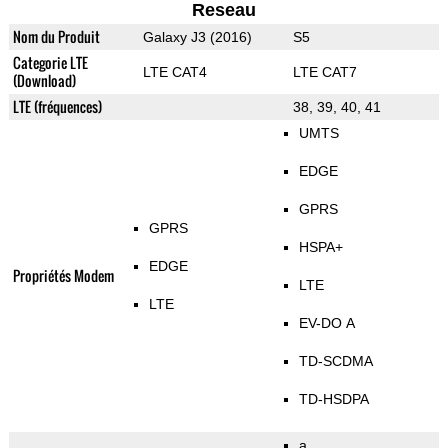
Reseau
Nom du Produit
Galaxy J3 (2016)
S5
Categorie LTE
LTE CAT4
LTE CAT7
(Download)
LTE (fréquences)
38, 39, 40, 41
UMTS
EDGE
GPRS
GPRS
HSPA+
EDGE
Propriétés Modem
LTE
LTE
EV-DO A
TD-SCDMA
TD-HSDPA
a