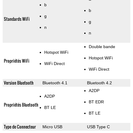
b
b
g
Standards WiFi
g
n
n
Double bande
Hotspot WiFi
Hotspot WiFi
Propriétés WiFi
WiFi Direct
WiFi Direct
Version Bluetooth
Bluetooth 4.1
Bluetooth 4.2
A2DP
A2DP
BT EDR
Propriétés Bluetooth
BT LE
BT LE
Type de Connecteur
Micro USB
USB Type C