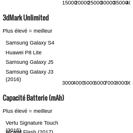
15000
20000
25000
30000
35000
40
3dMark Unlimited
Plus élevé = meilleur
Samsung Galaxy S4
Huawei P8 Lite
Samsung Galaxy J5
Samsung Galaxy J3
(2016)
3000
4000
5000
6000
7000
8000
90
Capacité Batterie (mAh)
Plus élevé = meilleur
Vertu Signature Touch
(2015)
Alcatel Flash (2017)