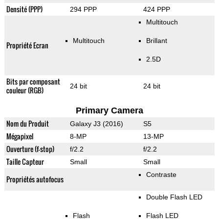
Densité (PPP)
294 PPP
424 PPP
Multitouch
Multitouch
Brillant
Propriété Ecran
2.5D
Bits par composant
24 bit
24 bit
couleur (RGB)
Primary Camera
Nom du Produit
Galaxy J3 (2016)
S5
Mégapixel
8-MP
13-MP
Ouverture (f-stop)
f/2.2
f/2.2
Taille Capteur
Small
Small
Contraste
Propriétés autofocus
Double Flash LED
Flash
Flash LED