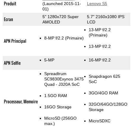
Produit
(Launched 2015-11-
Lenovo S5
01)
5" 1280x720 Super
5.7" 2160x1080 IPS
Ecran
AMOLED
LCD
13-MP f/2.2
(Primaire)
8-MP f/2.2
(Primaire)
APN Principal
13-MP f/2.2
5-MP
16-MP f/2.2
APN Selfie
Spreadtrum
Snapdragon 625
SC9830Exynos 3475
SoC
Quad - J320A SoC
3GO/4GO RAM
1.5GO RAM
Processeur, Memoire
32GO/64GO/128GO
16GO Storage
Storage
MicroSD (256GO
MicroSDXC
max.)