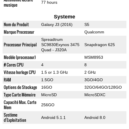
77 hours
musique
Systeme
Nom du Produit
Galaxy J3 (2016)
S5
Marque Processeur
Qualcomm
Spreadtrum
Processeur Principal
SC9830Exynos 3475
Snapdragon 625
Quad - J320A
Modèle (processeur)
MSM8953
# Cores CPU
4
8
Vitesse horloge CPU
1.5 or 1.3 GHz
2 GHz
RAM
1.5GO
3GO/4GO
Options de Stockage
16GO
32GO/64GO/128GO
Type Carte Mémoire
MicroSD
MicroSDXC
Capacité Max. Carte
256GO
Mem
Système
Android 5.1.1
Android 8.0
d'Exploitation