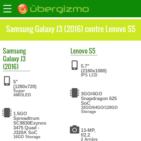
Samsung Galaxy J3 (2016) contre Lenovo S5
Samsung
Lenovo
S5
Galaxy J3
(2016)
5.7"
(2160x1080)
IPS LCD
5"
(1280x720)
Super
3GO/4GO
AMOLED
Snapdragon 625
SoC
32GO/64GO/128GO
Storage
1.5GO
Spreadtrum
SC9830Exynos
3475 Quad -
13-MP,
J320A SoC
f/2.2
16GO Storage
2 Arrière