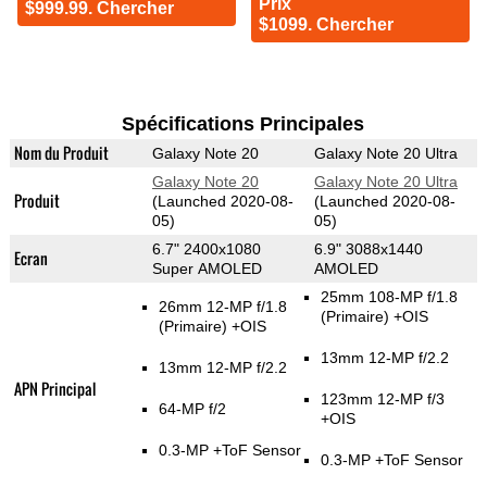
Prix
$999.99. Chercher
$1099. Chercher
Spécifications Principales
Nom du Produit
Galaxy Note 20
Galaxy Note 20 Ultra
Galaxy Note 20
Galaxy Note 20 Ultra
Produit
(Launched 2020-08-
(Launched 2020-08-
05)
05)
6.7" 2400x1080
6.9" 3088x1440
Ecran
Super AMOLED
AMOLED
25mm 108-MP f/1.8
26mm 12-MP f/1.8
(Primaire)
+OIS
(Primaire)
+OIS
13mm 12-MP f/2.2
13mm 12-MP f/2.2
APN Principal
123mm 12-MP f/3
64-MP f/2
+OIS
0.3-MP
+ToF Sensor
0.3-MP
+ToF Sensor