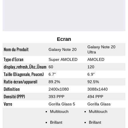
Ecran
Galaxy Note 20
Nom du Produit
Galaxy Note 20
Ultra
Type d'Ecran
Super AMOLED
AMOLED
display_refresh_Ühz_Ünum
60
120
Taille (Diagonale, Pouces)
6.7"
6.9"
Ratio écran/appareil
89.2%
92.5%
Définition
2400x1080
3088x1440
Densité (PPP)
393 PPP
494 PPP
Verre
Gorilla Glass 5
Gorilla Glass
Multitouch
Multitouch
Brillant
Brillant