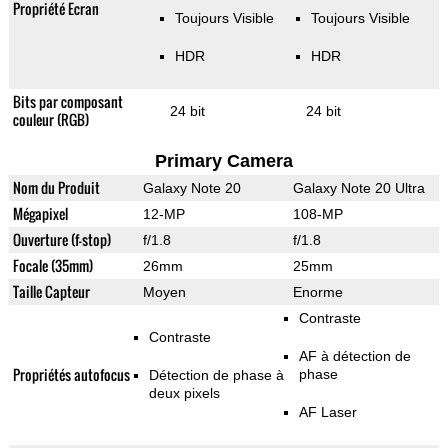
Propriété Ecran
Toujours Visible
Toujours Visible
HDR
HDR
Bits par composant
24 bit
24 bit
couleur (RGB)
Primary Camera
Nom du Produit
Galaxy Note 20
Galaxy Note 20 Ultra
Mégapixel
12-MP
108-MP
Ouverture (f-stop)
f/1.8
f/1.8
Focale (35mm)
26mm
25mm
Taille Capteur
Moyen
Enorme
Contraste
Contraste
AF à détection de
Propriétés autofocus
phase
Détection de phase à
deux pixels
AF Laser