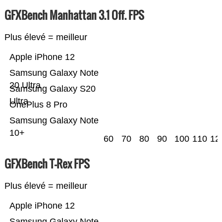
GFXBench Manhattan 3.1 Off. FPS
Plus élevé = meilleur
Apple iPhone 12
Samsung Galaxy Note
20 Ultra
Samsung Galaxy S20
Ultra
OnePlus 8 Pro
Samsung Galaxy Note
10+
60
70
80
90
100
110
12
GFXBench T-Rex FPS
Plus élevé = meilleur
Apple iPhone 12
Samsung Galaxy Note