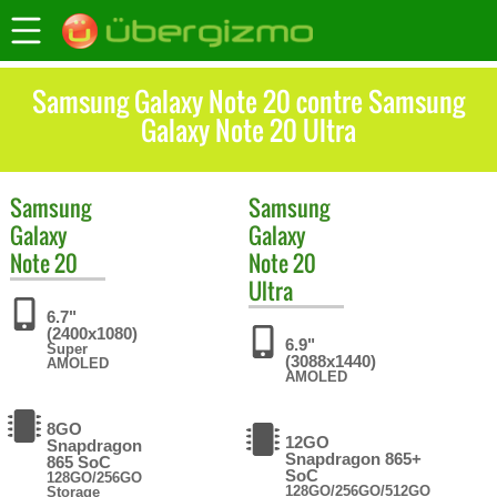
Samsung Galaxy Note 20 contre Samsung
Galaxy Note 20 Ultra
Samsung
Samsung
Galaxy
Galaxy
Note 20
Note 20
Ultra
6.7"
(2400x1080)
6.9"
Super
(3088x1440)
AMOLED
AMOLED
8GO
12GO
Snapdragon
Snapdragon 865+
865 SoC
SoC
128GO/256GO
128GO/256GO/512GO
Storage