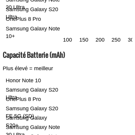
20 Ultra
Samsung Galaxy S20
Ultra
OnePlus 8 Pro
Samsung Galaxy Note
10+
100
150
200
250
30
Capacité Batterie (mAh)
Plus élevé = meilleur
Honor Note 10
Samsung Galaxy S20
Ultra
OnePlus 8 Pro
Samsung Galaxy S20
FE 5G (SD)
Samsung Galaxy
S20+
Samsung Galaxy Note
20 Ultra