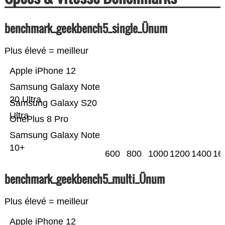
benchmark_geekbench5_single_Ünum
Plus élevé = meilleur
Apple iPhone 12
Samsung Galaxy Note
20 Ultra
Samsung Galaxy S20
Ultra
OnePlus 8 Pro
Samsung Galaxy Note
10+
600
800
1000
1200
1400
16
benchmark_geekbench5_multi_Ünum
Plus élevé = meilleur
Apple iPhone 12