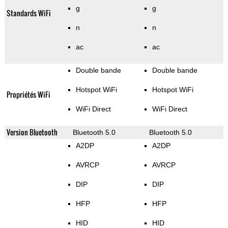
g
g
Standards WiFi
n
n
ac
ac
Double bande
Double bande
Hotspot WiFi
Hotspot WiFi
Propriétés WiFi
WiFi Direct
WiFi Direct
Version Bluetooth
Bluetooth 5.0
Bluetooth 5.0
A2DP
A2DP
AVRCP
AVRCP
DIP
DIP
HFP
HFP
HID
HID