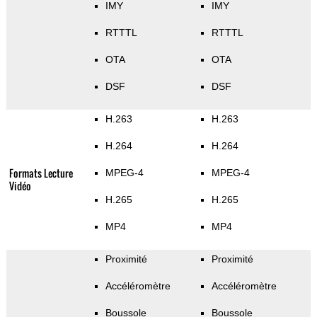
IMY
IMY
RTTTL
RTTTL
OTA
OTA
DSF
DSF
H.263
H.263
H.264
H.264
Formats Lecture
MPEG-4
MPEG-4
Vidéo
H.265
H.265
MP4
MP4
Proximité
Proximité
Accéléromètre
Accéléromètre
Boussole
Boussole