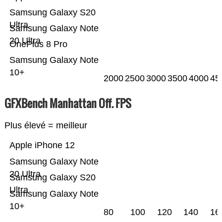
Samsung Galaxy S20
Ultra
Samsung Galaxy Note
20 Ultra
OnePlus 8 Pro
Samsung Galaxy Note
10+
2000
2500
3000
3500
4000
45
GFXBench Manhattan Off. FPS
Plus élevé = meilleur
Apple iPhone 12
Samsung Galaxy Note
20 Ultra
Samsung Galaxy S20
Ultra
Samsung Galaxy Note
10+
80
100
120
140
16