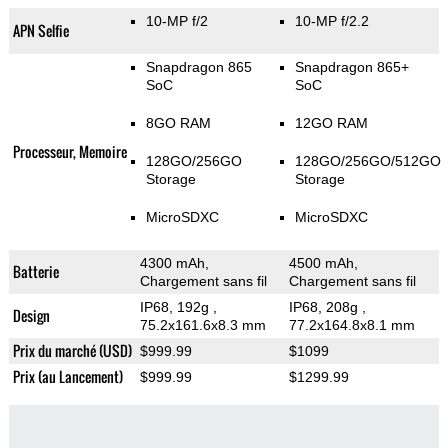
10-MP f/2
10-MP f/2.2
APN Selfie
Snapdragon 865
Snapdragon 865+
SoC
SoC
8GO RAM
12GO RAM
Processeur, Memoire
128GO/256GO
128GO/256GO/512GO
Storage
Storage
MicroSDXC
MicroSDXC
4300 mAh,
4500 mAh,
Batterie
Chargement sans fil
Chargement sans fil
IP68, 192g
,
IP68, 208g
,
Design
75.2x161.6x8.3 mm
77.2x164.8x8.1 mm
Prix du marché (USD)
$999.99
$1099
Prix (au Lancement)
$999.99
$1299.99