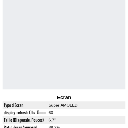
Ecran
Type d'Ecran
Super AMOLED
display_refresh_Ühz_Ünum
60
Taille (Diagonale, Pouces)
6.7"
Ratio écran/appareil
89.2%