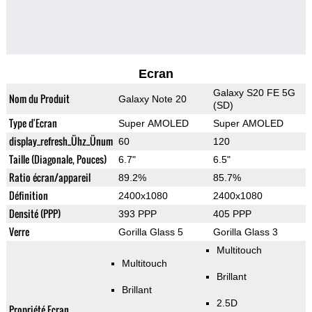
Ecran
Galaxy S20 FE 5G
Nom du Produit
Galaxy Note 20
(SD)
Type d'Ecran
Super AMOLED
Super AMOLED
display_refresh_Ühz_Ünum
60
120
Taille (Diagonale, Pouces)
6.7"
6.5"
Ratio écran/appareil
89.2%
85.7%
Définition
2400x1080
2400x1080
Densité (PPP)
393 PPP
405 PPP
Verre
Gorilla Glass 5
Gorilla Glass 3
Multitouch
Multitouch
Brillant
Brillant
2.5D
Propriété Ecran