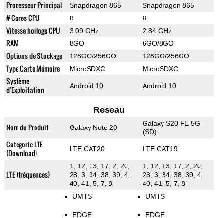
Processeur Principal
Snapdragon 865
Snapdragon 865
# Cores CPU
8
8
Vitesse horloge CPU
3.09 GHz
2.84 GHz
RAM
8GO
6GO/8GO
Options de Stockage
128GO/256GO
128GO/256GO
Type Carte Mémoire
MicroSDXC
MicroSDXC
Système
Android 10
Android 10
d'Exploitation
Reseau
Galaxy S20 FE 5G
Nom du Produit
Galaxy Note 20
(SD)
Categorie LTE
LTE CAT20
LTE CAT19
(Download)
1, 12, 13, 17, 2, 20,
1, 12, 13, 17, 2, 20,
LTE (fréquences)
28, 3, 34, 38, 39, 4,
28, 3, 34, 38, 39, 4,
40, 41, 5, 7, 8
40, 41, 5, 7, 8
UMTS
UMTS
EDGE
EDGE