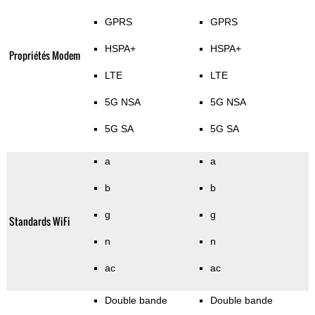
GPRS
GPRS
HSPA+
HSPA+
Propriétés Modem
LTE
LTE
5G NSA
5G NSA
5G SA
5G SA
a
a
b
b
g
g
Standards WiFi
n
n
ac
ac
Double bande
Double bande