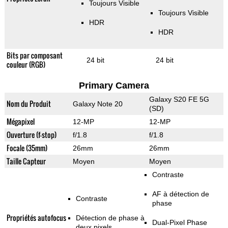
Toujours Visible
Toujours Visible
HDR
HDR
Bits par composant
24 bit
24 bit
couleur (RGB)
Primary Camera
Galaxy S20 FE 5G
Nom du Produit
Galaxy Note 20
(SD)
Mégapixel
12-MP
12-MP
Ouverture (f-stop)
f/1.8
f/1.8
Focale (35mm)
26mm
26mm
Taille Capteur
Moyen
Moyen
Contraste
AF à détection de
Contraste
phase
Propriétés autofocus
Détection de phase à
Dual-Pixel Phase
deux pixels