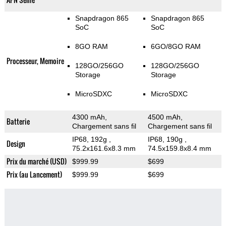
Snapdragon 865
Snapdragon 865
SoC
SoC
8GO RAM
6GO/8GO RAM
Processeur, Memoire
128GO/256GO
128GO/256GO
Storage
Storage
MicroSDXC
MicroSDXC
4300 mAh,
4500 mAh,
Batterie
Chargement sans fil
Chargement sans fil
IP68, 192g
,
IP68, 190g
,
Design
75.2x161.6x8.3 mm
74.5x159.8x8.4 mm
Prix du marché (USD)
$999.99
$699
Prix (au Lancement)
$999.99
$699