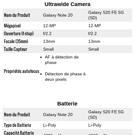
Ultrawide Camera
Galaxy S20 FE 5G
Nom du Produit
Galaxy Note 20
(SD)
Mégapixel
12-MP
12-MP
Ouverture (f-stop)
f/2.2
f/2.2
Focale (35mm)
13mm
13mm
Taille Capteur
Small
Small
AF à détection de
phase
Propriétés autofocus
Détection de phase à
deux pixels
Batterie
Galaxy S20 FE 5G
Nom du Produit
Galaxy Note 20
(SD)
Type de Batterie
Li-Poly
Li-Poly
Capacité Batterie