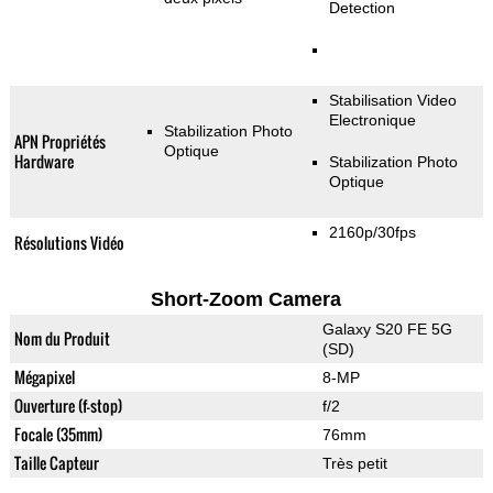
Detection
Stabilisation Video
Electronique
Stabilization Photo
APN Propriétés
Optique
Hardware
Stabilization Photo
Optique
2160p/30fps
Résolutions Vidéo
Short-Zoom Camera
Galaxy S20 FE 5G
Nom du Produit
(SD)
Mégapixel
8-MP
Ouverture (f-stop)
f/2
Focale (35mm)
76mm
Taille Capteur
Très petit