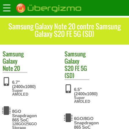
Samsung Galaxy Note 20 contre Samsung
Galaxy S20 FE 5G (SD)
Samsung
Samsung
Galaxy
Galaxy
Note 20
S20 FE 5G
(SD)
6.7"
(2400x1080)
6.5"
Super
(2400x1080)
AMOLED
Super
AMOLED
8GO
Snapdragon
6GO/8GO
865 SoC
Snapdragon
128GO/256GO
865 SoC
Storage