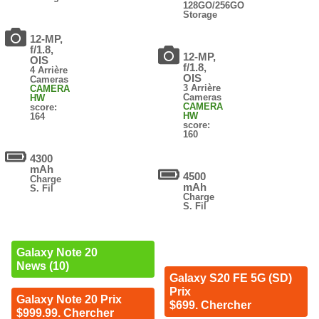
128GO/256GO
Storage
12-MP,
f/1.8,
12-MP,
OIS
f/1.8,
4 Arrière
OIS
Cameras
3 Arrière
CAMERA
Cameras
HW
CAMERA
score:
HW
164
score:
160
4300
mAh
4500
Charge
mAh
S. Fil
Charge
S. Fil
Galaxy Note 20
News (10)
Galaxy S20 FE 5G (SD)
Prix
Galaxy Note 20 Prix
$699. Chercher
$999.99. Chercher