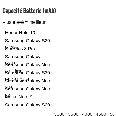
Capacité Batterie (mAh)
Plus élevé = meilleur
Honor Note 10
Samsung Galaxy S20
Ultra
OnePlus 8 Pro
Samsung Galaxy
S20+
Samsung Galaxy Note
20 Ultra
Samsung Galaxy S20
FE 5G (SD)
Samsung Galaxy Note
10+
Samsung Galaxy Note
20
Meizu Note 9
Samsung Galaxy S20
3000
3500
4000
4500
50