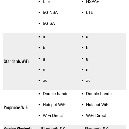
LTE
HSPA+
5G NSA
LTE
5G SA
a
a
b
b
g
g
Standards WiFi
n
n
ac
ac
Double bande
Double bande
Hotspot WiFi
Hotspot WiFi
Propriétés WiFi
WiFi Direct
WiFi Direct
Version Bluetooth
Bluetooth 5.0
Bluetooth 5.0