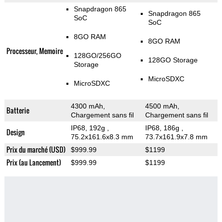
Snapdragon 865
Snapdragon 865
SoC
SoC
8GO RAM
8GO RAM
Processeur, Memoire
128GO/256GO
128GO Storage
Storage
MicroSDXC
MicroSDXC
4300 mAh,
4500 mAh,
Batterie
Chargement sans fil
Chargement sans fil
IP68, 192g
,
IP68, 186g
,
Design
75.2x161.6x8.3 mm
73.7x161.9x7.8 mm
Prix du marché (USD)
$999.99
$1199
Prix (au Lancement)
$999.99
$1199