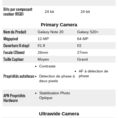
Bits par composant
24 bit
24 bit
couleur (RGB)
Primary Camera
Nom du Produit
Galaxy Note 20
Galaxy S20+
Mégapixel
12-MP
64-MP
Ouverture (f-stop)
f/1.8
f/2
Focale (35mm)
26mm
27mm
Taille Capteur
Moyen
Grand
Contraste
AF à détection de
Propriétés autofocus
phase
Détection de phase à
deux pixels
Stabilization Photo
APN Propriétés
Optique
Hardware
Ultrawide Camera