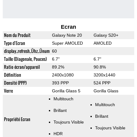
Ecran
Nom du Produit
Galaxy Note 20
Galaxy S20+
Type d'Ecran
Super AMOLED
AMOLED
display_refresh_Ühz_Ünum
60
Taille (Diagonale, Pouces)
6.7"
6.7"
Ratio écran/appareil
89.2%
90.8%
Définition
2400x1080
3200x1440
Densité (PPP)
393 PPP
524 PPP
Verre
Gorilla Glass 5
Gorilla Glass
Multitouch
Multitouch
Brillant
Brillant
Propriété Ecran
Toujours Visible
Toujours Visible
HDR