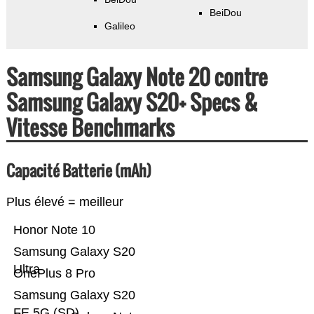
BeiDou
Galileo
Samsung Galaxy Note 20 contre
Samsung Galaxy S20+ Specs &
Vitesse Benchmarks
Capacité Batterie (mAh)
Plus élevé = meilleur
Honor Note 10
Samsung Galaxy S20
Ultra
OnePlus 8 Pro
Samsung Galaxy S20
FE 5G (SD)