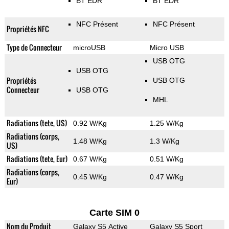
BT EDR
BT EDR
NFC Présent
NFC Présent
Propriétés NFC
Type de Connecteur
microUSB
Micro USB
USB OTG
USB OTG
Propriétés
USB OTG
Connecteur
USB OTG
MHL
Radiations (tete, US)
0.92 W/Kg
1.25 W/Kg
Radiations (corps,
1.48 W/Kg
1.3 W/Kg
US)
Radiations (tete, Eur)
0.67 W/Kg
0.51 W/Kg
Radiations (corps,
0.45 W/Kg
0.47 W/Kg
Eur)
Carte SIM 0
Nom du Produit
Galaxy S5 Active
Galaxy S5 Sport