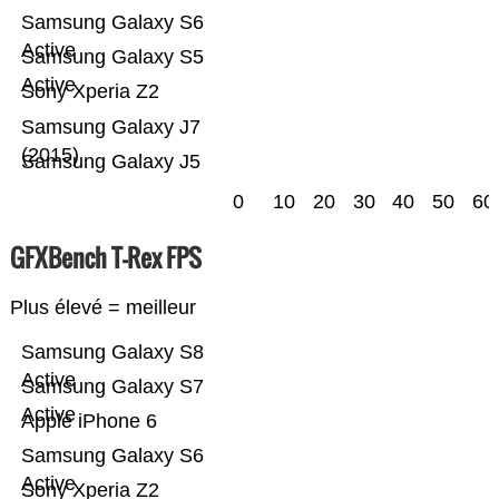
Samsung Galaxy S6
Active
Samsung Galaxy S5
Active
Sony Xperia Z2
Samsung Galaxy J7
(2015)
Samsung Galaxy J5
0
10
20
30
40
50
60
GFXBench T-Rex FPS
Plus élevé = meilleur
Samsung Galaxy S8
Active
Samsung Galaxy S7
Active
Apple iPhone 6
Samsung Galaxy S6
Active
Sony Xperia Z2