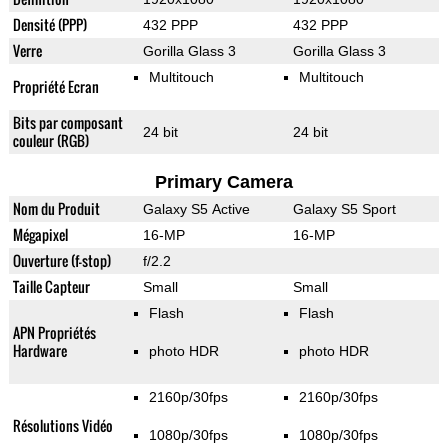
Densité (PPP)
432 PPP
432 PPP
Verre
Gorilla Glass 3
Gorilla Glass 3
Multitouch
Multitouch
Propriété Ecran
Bits par composant
24 bit
24 bit
couleur (RGB)
Primary Camera
Nom du Produit
Galaxy S5 Active
Galaxy S5 Sport
Mégapixel
16-MP
16-MP
Ouverture (f-stop)
f/2.2
Taille Capteur
Small
Small
Flash
Flash
APN Propriétés
Hardware
photo HDR
photo HDR
2160p/30fps
2160p/30fps
Résolutions Vidéo
1080p/30fps
1080p/30fps