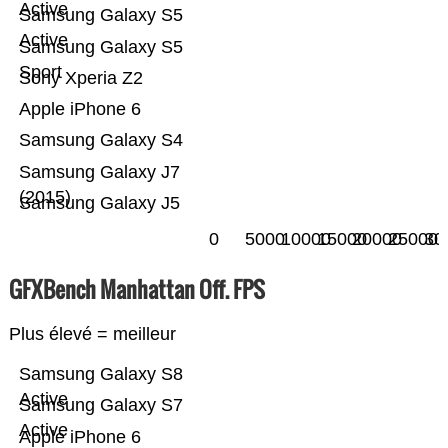
Active
Samsung Galaxy S5
Active
Samsung Galaxy S5
Sport
Sony Xperia Z2
Apple iPhone 6
Samsung Galaxy S4
Samsung Galaxy J7
(2015)
Samsung Galaxy J5
0
5000
10000
15000
20000
25000
30
GFXBench Manhattan Off. FPS
Plus élevé = meilleur
Samsung Galaxy S8
Active
Samsung Galaxy S7
Active
Apple iPhone 6