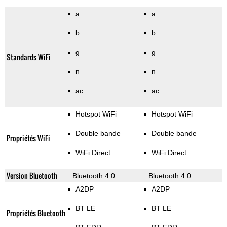
a
a
b
b
g
g
Standards WiFi
n
n
ac
ac
Hotspot WiFi
Hotspot WiFi
Double bande
Double bande
Propriétés WiFi
WiFi Direct
WiFi Direct
Version Bluetooth
Bluetooth 4.0
Bluetooth 4.0
A2DP
A2DP
BT LE
BT LE
Propriétés Bluetooth