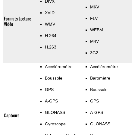
DIVX
MKV
XVID
Formats Lecture
FLV
Vidéo
WMV
WEBM
H.264
M4V
H.263
3G2
Accéléromètre
Accéléromètre
Boussole
Baromètre
GPS
Boussole
A-GPS
GPS
GLONASS
A-GPS
Capteurs
Gyroscope
GLONASS