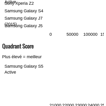
Active
Sony Xperia Z2
Samsung Galaxy S4
Samsung Galaxy J7
(2015)
Samsung Galaxy J5
0
50000
100000
15
Quadrant Score
Plus élevé = meilleur
Samsung Galaxy S5
Active
21000
22000
23000
24000
25