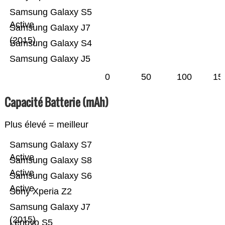
Samsung Galaxy S5
Active
Samsung Galaxy J7
(2015)
Samsung Galaxy S4
Samsung Galaxy J5
0
50
100
15
Capacité Batterie (mAh)
Plus élevé = meilleur
Samsung Galaxy S7
Active
Samsung Galaxy S8
Active
Samsung Galaxy S6
Active
Sony Xperia Z2
Samsung Galaxy J7
(2015)
Lenovo S5