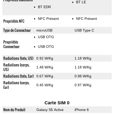
BT LE
BT EDR
NFC Présent
NFC Présent
Propriétés NFC
Type de Connecteur
microUSB
USB Type C
USB OTG
Propriétés
Connecteur
USB OTG
Radiations (tete, US)
0.92 W/Kg
1.18 W/Kg
Radiations (corps,
1.48 W/Kg
1.18 W/Kg
US)
Radiations (tete, Eur)
0.67 W/Kg
0.98 W/Kg
Radiations (corps,
0.45 W/Kg
0.97 W/Kg
Eur)
Carte SIM 0
Nom du Produit
Galaxy S5 Active
iPhone 6