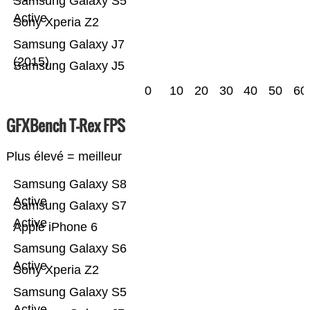
Samsung Galaxy S5
Active
Sony Xperia Z2
Samsung Galaxy J7
(2015)
Samsung Galaxy J5
0
10
20
30
40
50
60
GFXBench T-Rex FPS
Plus élevé = meilleur
Samsung Galaxy S8
Active
Samsung Galaxy S7
Active
Apple iPhone 6
Samsung Galaxy S6
Active
Sony Xperia Z2
Samsung Galaxy S5
Active