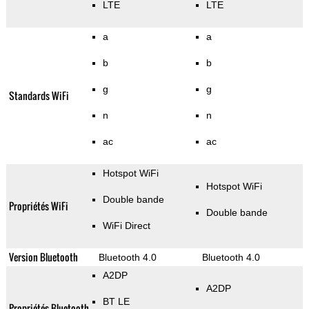
LTE
LTE
a
a
b
b
g
g
Standards WiFi
n
n
ac
ac
Hotspot WiFi
Hotspot WiFi
Double bande
Propriétés WiFi
Double bande
WiFi Direct
Version Bluetooth
Bluetooth 4.0
Bluetooth 4.0
A2DP
A2DP
BT LE
Propriétés Bluetooth