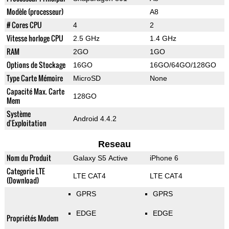
Modèle (processeur)
A8
# Cores CPU
4
2
Vitesse horloge CPU
2.5 GHz
1.4 GHz
RAM
2GO
1GO
Options de Stockage
16GO
16GO/64GO/128GO
Type Carte Mémoire
MicroSD
None
Capacité Max. Carte
128GO
Mem
Système
Android 4.4.2
d'Exploitation
Reseau
Nom du Produit
Galaxy S5 Active
iPhone 6
Categorie LTE
LTE CAT4
LTE CAT4
(Download)
GPRS
GPRS
EDGE
EDGE
Propriétés Modem