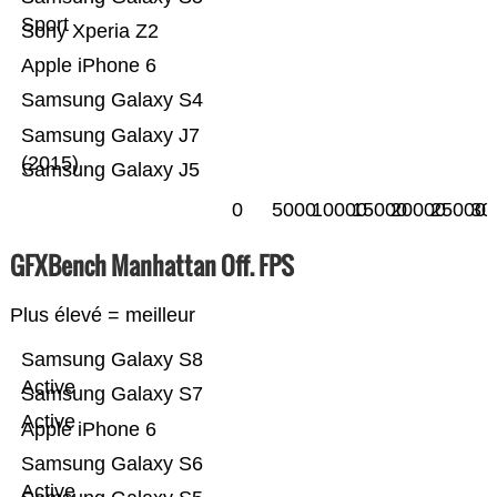
Sport
Sony Xperia Z2
Apple iPhone 6
Samsung Galaxy S4
Samsung Galaxy J7
(2015)
Samsung Galaxy J5
0
5000
10000
15000
20000
25000
30
GFXBench Manhattan Off. FPS
Plus élevé = meilleur
Samsung Galaxy S8
Active
Samsung Galaxy S7
Active
Apple iPhone 6
Samsung Galaxy S6
Active