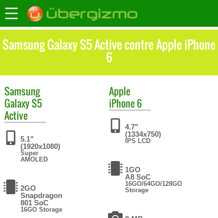
Samsung Galaxy S5 Active contre Apple iPhone
6
Samsung
Apple
Galaxy S5
iPhone 6
Active
4.7"
(1334x750)
5.1"
IPS LCD
(1920x1080)
Super
AMOLED
1GO
A8 SoC
16GO/64GO/128GO
2GO
Storage
Snapdragon
801 SoC
16GO Storage