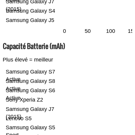
Samsung Galaxy J7
(2015)
Samsung Galaxy S4
Samsung Galaxy J5
0
50
100
15
Capacité Batterie (mAh)
Plus élevé = meilleur
Samsung Galaxy S7
Active
Samsung Galaxy S8
Active
Samsung Galaxy S6
Active
Sony Xperia Z2
Samsung Galaxy J7
(2015)
Lenovo S5
Samsung Galaxy S5