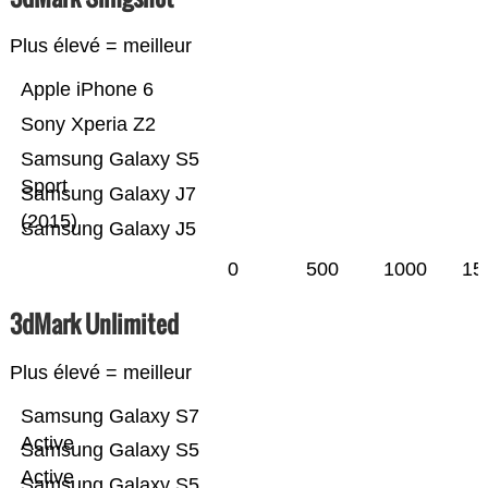
Plus élevé = meilleur
Apple iPhone 6
Sony Xperia Z2
Samsung Galaxy S5
Sport
Samsung Galaxy J7
(2015)
Samsung Galaxy J5
0
500
1000
15
3dMark Unlimited
Plus élevé = meilleur
Samsung Galaxy S7
Active
Samsung Galaxy S5
Active
Samsung Galaxy S5