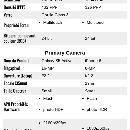
Densité (PPP)
432 PPP
326 PPP
Verre
Gorilla Glass 3
Multitouch
Multitouch
Propriété Ecran
Bits par composant
24 bit
24 bit
couleur (RGB)
Primary Camera
Nom du Produit
Galaxy S5 Active
iPhone 6
Mégapixel
16-MP
8-MP
Ouverture (f-stop)
f/2.2
f/2.2
Focale (35mm)
29mm
Taille Capteur
Small
Small
Flash
Flash
APN Propriétés
Hardware
photo HDR
photo HDR
2160p/30fps
1080p/60fps