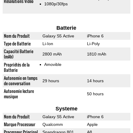
Résolutions Vidéo
1080p/30fps
Batterie
Nom du Produit
Galaxy S5 Active
iPhone 6
Type de Batterie
Li-Ion
Li-Poly
Capacité Batterie
2800 mAh
1810 mAh
(mAh)
Propriétés de la
Amovible
Batterie
Autonomie en temps
29 hours
14 hours
de conversation
Autonomie lecture
50 hours
musique
Systeme
Nom du Produit
Galaxy S5 Active
iPhone 6
Marque Processeur
Qualcomm
Apple
Processeur Principal
Snapdragon 801
A8