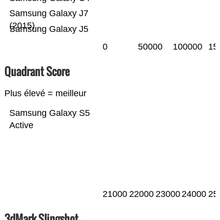
Samsung Galaxy J7
(2015)
Samsung Galaxy J5
0
50000
100000
15
Quadrant Score
Plus élevé = meilleur
Samsung Galaxy S5
Active
21000
22000
23000
24000
25
3dMark Slingshot