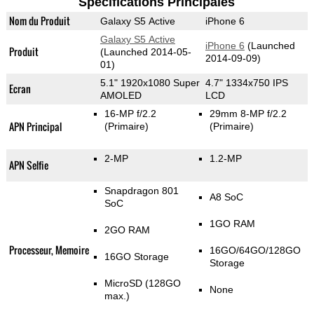
Spécifications Principales
Nom du Produit
Galaxy S5 Active
iPhone 6
Galaxy S5 Active
iPhone 6
(Launched
Produit
(Launched 2014-05-
2014-09-09)
01)
5.1" 1920x1080 Super
4.7" 1334x750 IPS
Ecran
AMOLED
LCD
16-MP f/2.2
29mm 8-MP f/2.2
APN Principal
(Primaire)
(Primaire)
2-MP
1.2-MP
APN Selfie
Snapdragon 801
A8 SoC
SoC
1GO RAM
2GO RAM
Processeur, Memoire
16GO/64GO/128GO
16GO Storage
Storage
MicroSD (128GO
None
max.)