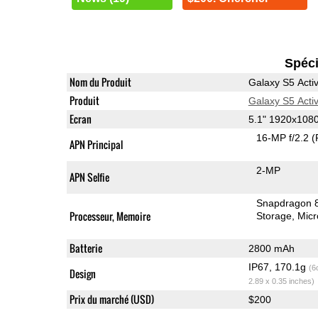
Spéci
Nom du Produit
Galaxy S5 Acti
Produit
Galaxy S5 Acti
Ecran
5.1" 1920x10
16-MP f/2.2
(
APN Principal
2-MP
APN Selfie
Snapdragon 
Processeur, Memoire
Storage
Mic
Batterie
2800 mAh
IP67, 170.1g
(6
Design
2.89 x 0.35 inches)
Prix du marché (USD)
$200