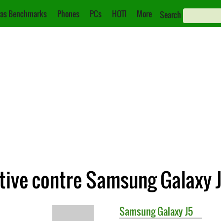
as Benchmarks
Phones
PCs
HOT!
More
Search
ive contre Samsung Galaxy 
Samsung
Galaxy J5