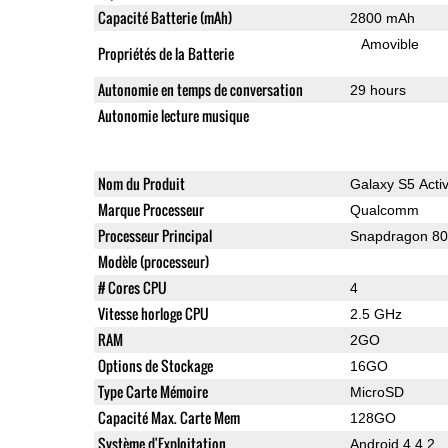
Capacité Batterie (mAh)
2800 mAh
Amovible
Propriétés de la Batterie
Autonomie en temps de conversation
29 hours
Autonomie lecture musique
Nom du Produit
Galaxy S5 Acti
Marque Processeur
Qualcomm
Processeur Principal
Snapdragon 8
Modèle (processeur)
# Cores CPU
4
Vitesse horloge CPU
2.5 GHz
RAM
2GO
Options de Stockage
16GO
Type Carte Mémoire
MicroSD
Capacité Max. Carte Mem
128GO
Système d'Exploitation
Android 4.4.2