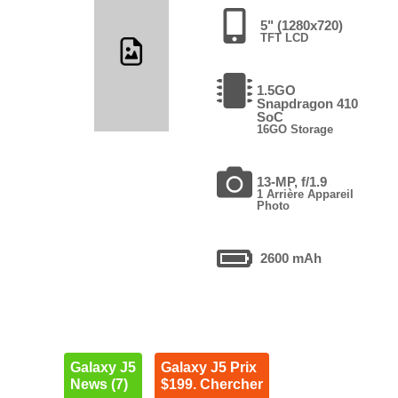
5" (1280x720)
TFT LCD
1.5GO
Snapdragon 410
SoC
16GO Storage
13-MP, f/1.9
1 Arrière Appareil
Photo
2600 mAh
Galaxy J5
Galaxy J5 Prix
News (7)
$199. Chercher