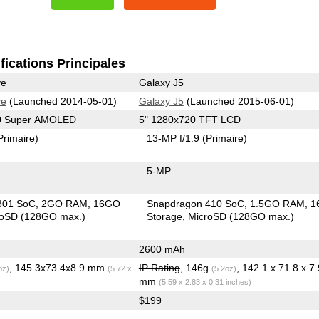
fications Principales
ve
Galaxy J5
ve
(Launched 2014-05-01)
Galaxy J5
(Launched 2015-06-01)
80 Super AMOLED
5" 1280x720 TFT LCD
Primaire)
13-MP f/1.9
(Primaire)
5-MP
801 SoC
2GO RAM
16GO
Snapdragon 410 SoC
1.5GO RAM
1
roSD (128GO max.)
Storage
MicroSD (128GO max.)
2600 mAh
, 145.3x73.4x8.9 mm
IP Rating
, 146g
, 142.1 x 71.8 x 7.
oz)
(5.72 x
(5.2oz)
mm
(5.59 x 2.83 x 0.31 inches)
$199