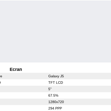
Ecran
ve
Galaxy J5
D
TFT LCD
5"
67.5%
1280x720
294 PPP