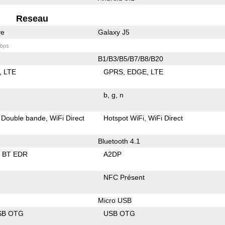
Reseau
ve
Galaxy J5
bps
B1/B3/B5/B7/B8/B20
LTE
GPRS
EDGE
LTE
b
g
n
Double bande
WiFi Direct
Hotspot WiFi
WiFi Direct
Bluetooth 4.1
BT EDR
A2DP
NFC Présent
Micro USB
SB OTG
USB OTG