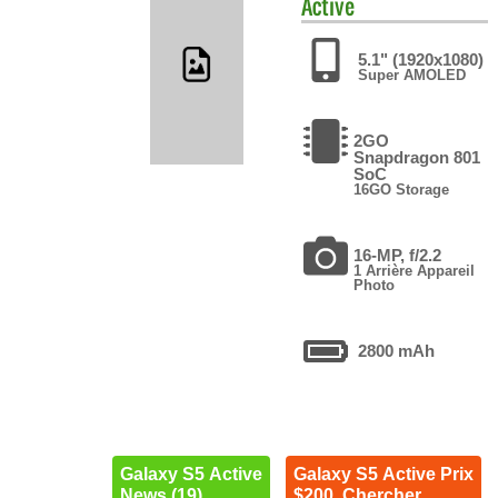
Active
5.1" (1920x1080)
Super AMOLED
2GO
Snapdragon 801
SoC
16GO Storage
16-MP, f/2.2
1 Arrière Appareil
Photo
2800 mAh
Galaxy S5 Active
Galaxy S5 Active Prix
News (19)
$200. Chercher