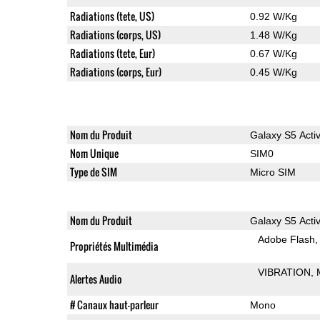
Radiations (tete, US)
0.92 W/Kg
Radiations (corps, US)
1.48 W/Kg
Radiations (tete, Eur)
0.67 W/Kg
Radiations (corps, Eur)
0.45 W/Kg
Nom du Produit
Galaxy S5 Acti
Nom Unique
SIM0
Type de SIM
Micro SIM
Nom du Produit
Galaxy S5 Acti
Adobe Flash
Propriétés Multimédia
VIBRATION
Alertes Audio
# Canaux haut-parleur
Mono