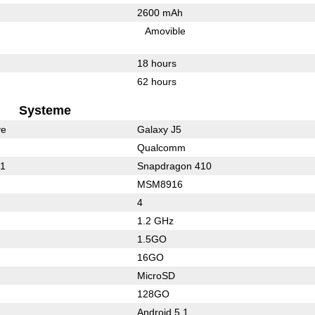
2600 mAh
Amovible
18 hours
62 hours
Systeme
ve
Galaxy J5
Qualcomm
01
Snapdragon 410
MSM8916
4
1.2 GHz
1.5GO
16GO
MicroSD
128GO
Android 5.1