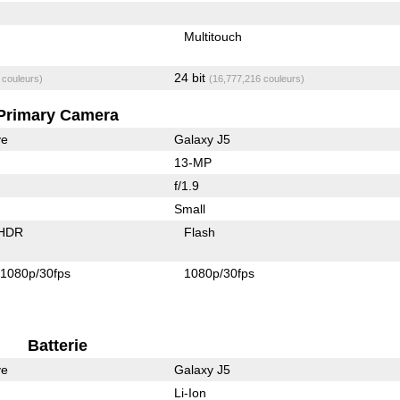
Multitouch
24 bit
 couleurs)
(16,777,216 couleurs)
Primary Camera
ve
Galaxy J5
13-MP
f/1.9
Small
 HDR
Flash
1080p/30fps
1080p/30fps
Batterie
ve
Galaxy J5
Li-Ion