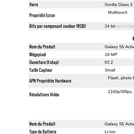
Verre
Gorilla Glass 3
Multitouch
Propriété Ecran
Bits par composant couleur (RGB)
24 bit
(16,777,216
Nom du Produit
Galaxy S5 Acti
Mégapixel
16-MP
Ouverture (f-stop)
f/2.2
Taille Capteur
Small
Flash
photo
APN Propriétés Hardware
2160p/30fps
Résolutions Vidéo
Nom du Produit
Galaxy S5 Acti
Type de Batterie
Li-Ion