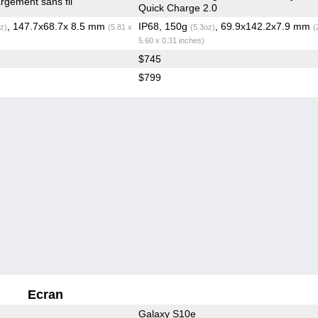
gement sans fil
Quick Charge 2.0
, 147.7x68.7x 8.5 mm
IP68, 150g
, 69.9x142.2x7.9 mm
z)
(5.81 x
(5.3oz)
(
5.60 x 0.31 inches)
$745
$799
Ecran
Galaxy S10e