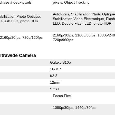
phase à deux pixels
pixels
Object Tracking
Autofocus
Stabilization Photo Optiqu
abilization Photo Optique
Stabilisation Video Electronique
Flas
 Flash LED
photo HDR
LED
Double Flash LED
photo HDR
2160p/30fps
2160p/60fps
1080p/240
2160p/30fps
720p/120fps
720p/960fps
ltrawide Camera
Galaxy S10e
16-MP
f/2.2
12mm
Small
Focus Fixe
1080p/30fps
1440p/30fps