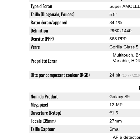
Type d'Ecran
Super AMOLE
Taille (Diagonale, Pouces)
5.8"
Ratio écran/appareil
84.1%
Définition
2960x1440
Densité (PPP)
568 PPP
Verre
Gorilla Glass 5
Multitouch
Br
Propriété Ecran
Variable
HDR
Bits par composant couleur (RGB)
24 bit
(16,777,216
Nom du Produit
Galaxy S9
Mégapixel
12-MP
Ouverture (f-stop)
f/1.5
Focale (35mm)
27mm
Taille Capteur
Small
AF à détecti