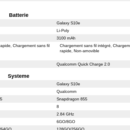
Batterie
Galaxy S10e
Li-Poly
3100 mAh
rapide
Chargement sans fil
Chargement sans fil intégré
Chargem
rapide
Non-amovible
Qualcomm Quick Charge 2.0
Systeme
Galaxy S10e
Qualcomm
45
Snapdragon 855
8
2.84 GHz
6GO/8GO
/64GO
128GO/256GO