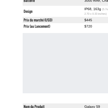
Batterie
3000 mAh, Char
IP68, 163g
(5.7o
Design
2.70 x 0.33 inches)
Prix du marché (USD)
$445
Prix (au Lancement)
$720
Nom du Produit
Galaxy S9