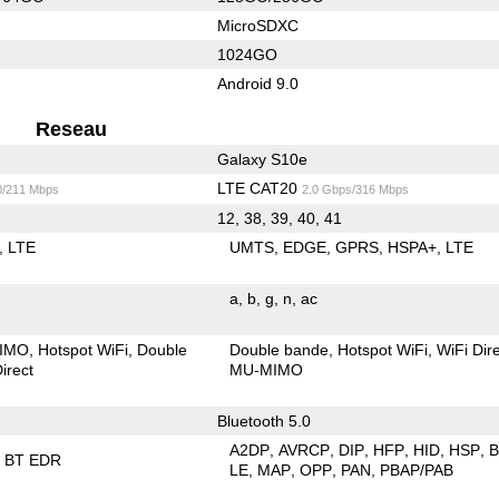
MicroSDXC
1024GO
Android 9.0
Reseau
Galaxy S10e
LTE CAT20
0/211 Mbps
2.0 Gbps/316 Mbps
12, 38, 39, 40, 41
LTE
UMTS
EDGE
GPRS
HSPA+
LTE
a
b
g
n
ac
IMO
Hotspot WiFi
Double
Double bande
Hotspot WiFi
WiFi Dir
irect
MU-MIMO
Bluetooth 5.0
A2DP
AVRCP
DIP
HFP
HID
HSP
BT EDR
LE
MAP
OPP
PAN
PBAP/PAB