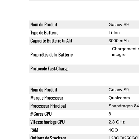
Nom du Produit
Galaxy S9
Type de Batterie
Li-Ion
Capacité Batterie (mAh)
3000 mAh
Chargement 
Propriétés de la Batterie
intégré
Protocole Fast-Charge
Nom du Produit
Galaxy S9
Marque Processeur
Qualcomm
Processeur Principal
Snapdragon 8
# Cores CPU
8
Vitesse horloge CPU
2.8 GHz
RAM
4GO
Options de Stockage
128GO/256GO