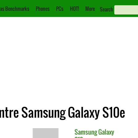
as Benchmarks
Phones
PCs
HOT!
More
Search
ntre Samsung Galaxy S10e
Samsung
Galaxy