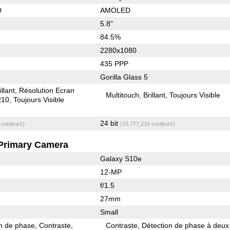
D
AMOLED
5.8"
84.5%
2280x1080
435 PPP
Gorilla Glass 5
illant
Résolution Ecran
Multitouch
Brillant
Toujours Visible
10
Toujours Visible
24 bit
 couleurs)
(16,777,216 couleurs)
Primary Camera
Galaxy S10e
12-MP
f/1.5
27mm
Small
on de phase
Contraste
Contraste
Détection de phase à deux