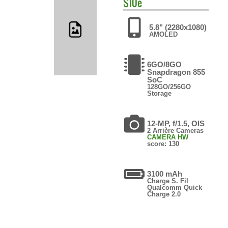
S10e
5.8" (2280x1080)
AMOLED
6GO/8GO
Snapdragon 855
SoC
128GO/256GO
Storage
12-MP, f/1.5, OIS
2 Arrière Cameras
CAMERA HW
score: 130
3100 mAh
Charge S. Fil
Qualcomm Quick
Charge 2.0