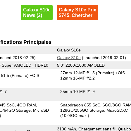
Galaxy S10e
Galaxy S10e Prix
News (2)
$745. Chercher
fications Principales
Galaxy S10e
nched 2018-02-25)
Galaxy S10e
(Launched 2019-02-01)
0 Super AMOLED , HDR10
5.8" 2280x1080 AMOLED
27mm 12-MP f/1.5
(Primaire)
+OIS
f/1.5
(Primaire)
+OIS
12mm 16-MP f/2.2
/1.7
25mm 10-MP f/1.9
845 SoC
4GO RAM
Snapdragon 855 SoC
6GO/8GO RA
O/64GO Storage
MicroSD
128GO/256GO Storage
MicroSDXC
)
(1024GO max.)
3100 mAh, Chargement sans fil, Qual