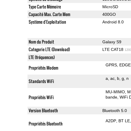
Type Carte Mémoire
MicroSD
Capacité Max. Carte Mem
400GO
Système d'Exploitation
Android 8.0
Nom du Produit
Galaxy S9
Categorie LTE (Download)
LTE CAT18
120
LTE (fréquences)
GPRS
EDGE
Propriétés Modem
a
ac
b
g
n
Standards WiFi
MU-MIMO
M
Propriétés WiFi
bande
WiFi D
Version Bluetooth
Bluetooth 5.0
A2DP
BT LE
Propriétés Bluetooth