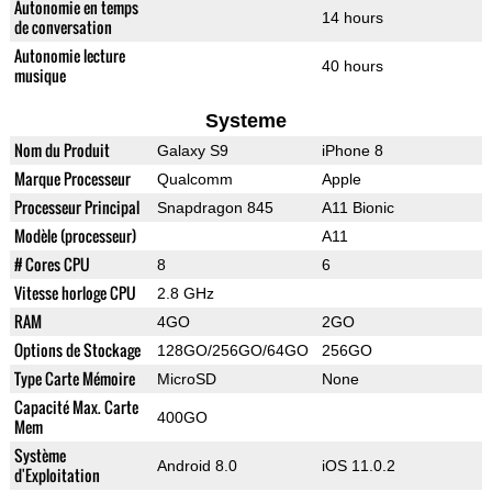
Autonomie en temps
14 hours
de conversation
Autonomie lecture
40 hours
musique
Systeme
Nom du Produit
Galaxy S9
iPhone 8
Marque Processeur
Qualcomm
Apple
Processeur Principal
Snapdragon 845
A11 Bionic
Modèle (processeur)
A11
# Cores CPU
8
6
Vitesse horloge CPU
2.8 GHz
RAM
4GO
2GO
Options de Stockage
128GO/256GO/64GO
256GO
Type Carte Mémoire
MicroSD
None
Capacité Max. Carte
400GO
Mem
Système
Android 8.0
iOS 11.0.2
d'Exploitation