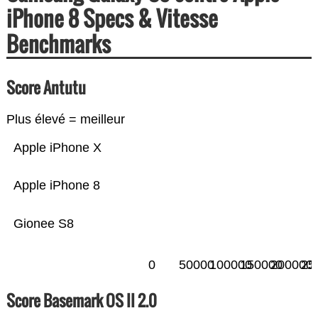
iPhone 8 Specs & Vitesse
Benchmarks
Score Antutu
Plus élevé = meilleur
Apple iPhone X
Apple iPhone 8
Gionee S8
0
50000
100000
150000
200000
25
Score Basemark OS II 2.0