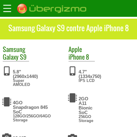
Samsung Galaxy S9 contre Apple iPhone 8
Samsung
Apple
Galaxy S9
iPhone 8
5.8"
4.7"
(2960x1440)
(1334x750)
Super
IPS LCD
AMOLED
2GO
4GO
A11
Snapdragon 845
Bionic
SoC
SoC
128GO/256GO/64GO
256GO
Storage
Storage