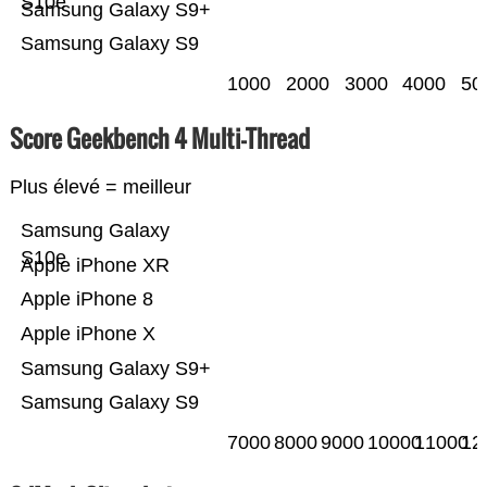
S10e
Samsung Galaxy S9+
Samsung Galaxy S9
1000
2000
3000
4000
50
Score Geekbench 4 Multi-Thread
Plus élevé = meilleur
Samsung Galaxy
S10e
Apple iPhone XR
Apple iPhone 8
Apple iPhone X
Samsung Galaxy S9+
Samsung Galaxy S9
7000
8000
9000
10000
11000
12