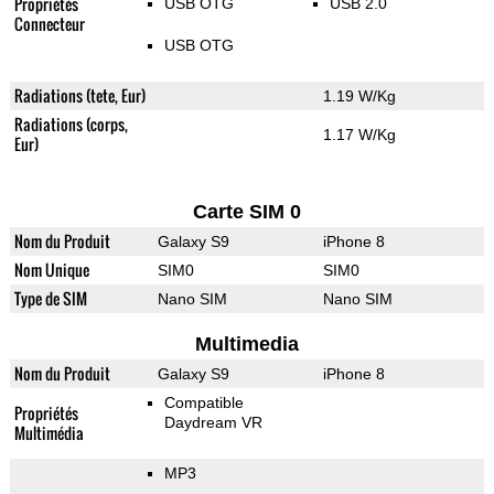
Propriétés
USB OTG
USB 2.0
Connecteur
USB OTG
Radiations (tete, Eur)
1.19 W/Kg
Radiations (corps,
1.17 W/Kg
Eur)
Carte SIM 0
Nom du Produit
Galaxy S9
iPhone 8
Nom Unique
SIM0
SIM0
Type de SIM
Nano SIM
Nano SIM
Multimedia
Nom du Produit
Galaxy S9
iPhone 8
Compatible
Propriétés
Daydream VR
Multimédia
MP3