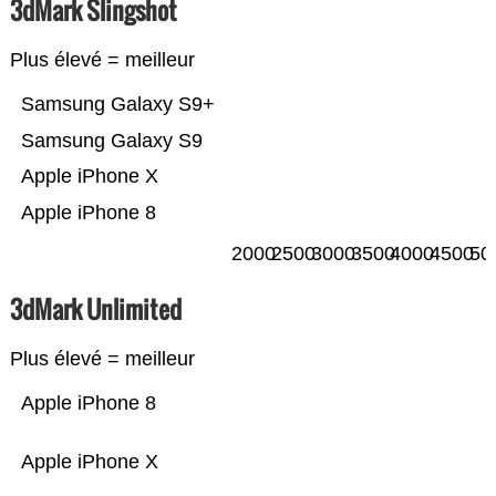
3dMark Slingshot
Plus élevé = meilleur
Samsung Galaxy S9+
Samsung Galaxy S9
Apple iPhone X
Apple iPhone 8
2000
2500
3000
3500
4000
4500
50
3dMark Unlimited
Plus élevé = meilleur
Apple iPhone 8
Apple iPhone X