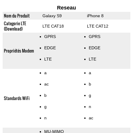
Reseau
Nom du Produit
Galaxy S9
iPhone 8
Categorie LTE
LTE CAT18
LTE CAT12
(Download)
GPRS
GPRS
EDGE
EDGE
Propriétés Modem
LTE
LTE
a
a
ac
b
b
g
Standards WiFi
g
n
n
ac
MU-MIMO