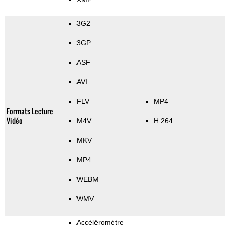
3G2
3GP
ASF
AVI
FLV
MP4
Formats Lecture
Vidéo
M4V
H.264
MKV
MP4
WEBM
WMV
Accéléromètre