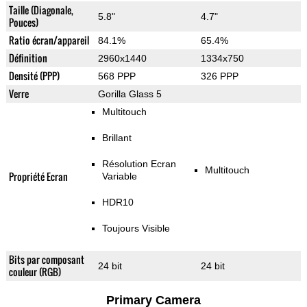
Taille (Diagonale,
5.8"
4.7"
Pouces)
Ratio écran/appareil
84.1%
65.4%
Définition
2960x1440
1334x750
Densité (PPP)
568 PPP
326 PPP
Verre
Gorilla Glass 5
Multitouch
Brillant
Résolution Ecran
Multitouch
Propriété Ecran
Variable
HDR10
Toujours Visible
Bits par composant
24 bit
24 bit
couleur (RGB)
Primary Camera