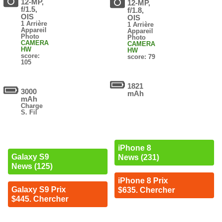
12-MP,
12-MP,
f/1.5,
f/1.8,
OIS
OIS
1 Arrière
1 Arrière
Appareil
Appareil
Photo
Photo
CAMERA
CAMERA
HW
HW
score:
score: 79
105
1821
3000
mAh
mAh
Charge
S. Fil
iPhone 8
Galaxy S9
News (231)
News (125)
iPhone 8 Prix
Galaxy S9 Prix
$635. Chercher
$445. Chercher