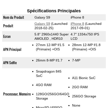
Spécifications Principales
Nom du Produit
Galaxy S9
iPhone 8
Galaxy S9
(Launched
iPhone 8
(Launched
Produit
2018-02-25)
2017-09-01)
5.8" 2960x1440 Super
4.7" 1334x750 IPS
Ecran
AMOLED , HDR10
LCD
27mm 12-MP f/1.5
28mm 12-MP f/1.8
APN Principal
(Primaire)
+OIS
(Primaire)
+OIS
26mm 8-MP f/1.7
7-MP
APN Selfie
Snapdragon 845
SoC
A11 Bionic SoC
4GO RAM
2GO RAM
Processeur, Memoire
128GO/256GO/64GO
256GO Storage
Storage
None
MicroSD (400GO