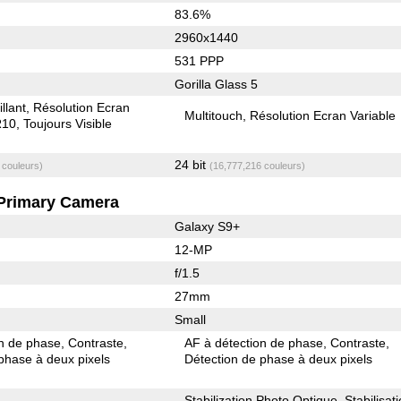
83.6%
2960x1440
531 PPP
Gorilla Glass 5
illant
Résolution Ecran
Multitouch
Résolution Ecran Variable
10
Toujours Visible
24 bit
 couleurs)
(16,777,216 couleurs)
Primary Camera
Galaxy S9+
12-MP
f/1.5
27mm
Small
on de phase
Contraste
AF à détection de phase
Contraste
phase à deux pixels
Détection de phase à deux pixels
Stabilization Photo Optique
Stabilisat