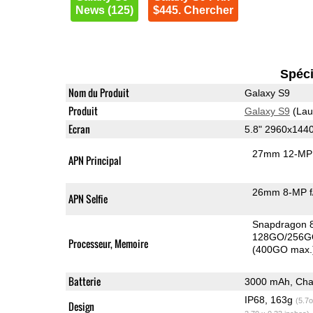
News (125)
$445. Chercher
Spéci
Nom du Produit
Galaxy S9
Produit
Galaxy S9
(Lau
Ecran
5.8" 2960x144
27mm 12-MP 
APN Principal
26mm 8-MP f
APN Selfie
Snapdragon 
128GO/256G
Processeur, Memoire
(400GO max.
Batterie
3000 mAh, Char
IP68, 163g
(5.7o
Design