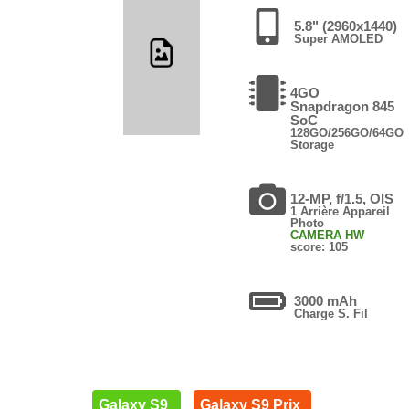
5.8" (2960x1440)
Super AMOLED
4GO
Snapdragon 845
SoC
128GO/256GO/64GO
Storage
12-MP, f/1.5, OIS
1 Arrière Appareil
Photo
CAMERA HW
score: 105
3000 mAh
Charge S. Fil
Galaxy S9
Galaxy S9 Prix