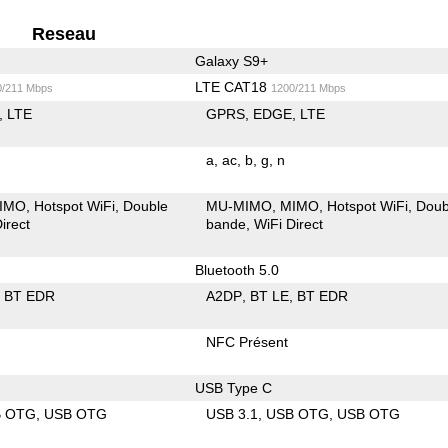
Reseau
Galaxy S9+
LTE CAT18
0/211 Mbps
1200/211 Mbps
LTE
GPRS
EDGE
LTE
a
ac
b
g
n
IMO
Hotspot WiFi
Double
MU-MIMO
MIMO
Hotspot WiFi
Doub
irect
bande
WiFi Direct
Bluetooth 5.0
BT EDR
A2DP
BT LE
BT EDR
NFC Présent
USB Type C
B OTG
USB OTG
USB 3.1
USB OTG
USB OTG