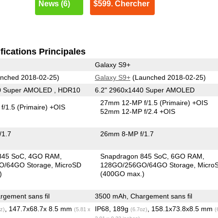
News (6)
$599. Chercher
fications Principales
Galaxy S9+
nched 2018-02-25)
Galaxy S9+
(Launched 2018-02-25)
0 Super AMOLED , HDR10
6.2" 2960x1440 Super AMOLED
27mm 12-MP f/1.5
(Primaire)
+OIS
f/1.5
(Primaire)
+OIS
52mm 12-MP f/2.4 +OIS
/1.7
26mm 8-MP f/1.7
845 SoC
4GO RAM
Snapdragon 845 SoC
6GO RAM
O/64GO Storage
MicroSD
128GO/256GO/64GO Storage
Micro
)
(400GO max.)
gement sans fil
3500 mAh, Chargement sans fil
, 147.7x68.7x 8.5 mm
IP68, 189g
, 158.1x73.8x8.5 mm
z)
(5.81 x
(6.7oz)
(