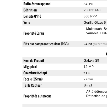
Ratio écran/appareil
84.1%
Définition
2960x1440
Densité (PPP)
568 PPP
Verre
Gorilla Glass 5
Multitouch
Br
Propriété Ecran
Variable
HDR
Bits par composant couleur (RGB)
24 bit
(16,777,216
Nom du Produit
Galaxy S9
Mégapixel
12-MP
Ouverture (f-stop)
f/1.5
Focale (35mm)
27mm
Taille Capteur
Small
AF à détecti
Propriétés autofocus
Détection de 