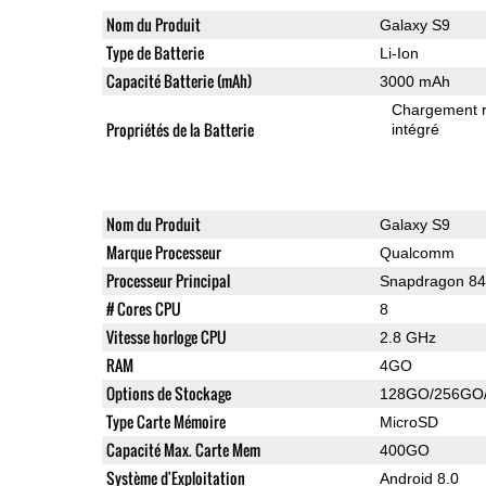
Nom du Produit
Galaxy S9
Type de Batterie
Li-Ion
Capacité Batterie (mAh)
3000 mAh
Chargement 
Propriétés de la Batterie
intégré
Nom du Produit
Galaxy S9
Marque Processeur
Qualcomm
Processeur Principal
Snapdragon 8
# Cores CPU
8
Vitesse horloge CPU
2.8 GHz
RAM
4GO
Options de Stockage
128GO/256GO
Type Carte Mémoire
MicroSD
Capacité Max. Carte Mem
400GO
Système d'Exploitation
Android 8.0