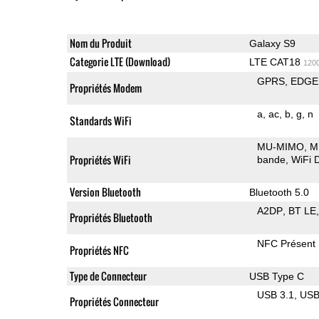
Nom du Produit
Galaxy S9
Categorie LTE (Download)
LTE CAT18
120
GPRS
EDGE
Propriétés Modem
a
ac
b
g
n
Standards WiFi
MU-MIMO
M
Propriétés WiFi
bande
WiFi D
Version Bluetooth
Bluetooth 5.0
A2DP
BT LE
Propriétés Bluetooth
NFC Présent
Propriétés NFC
Type de Connecteur
USB Type C
USB 3.1
US
Propriétés Connecteur