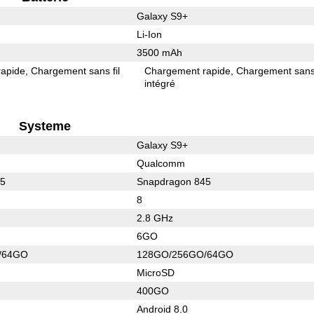
Galaxy S9+
Li-Ion
3500 mAh
rapide
Chargement sans fil
Chargement rapide
Chargement sans 
intégré
Systeme
Galaxy S9+
Qualcomm
45
Snapdragon 845
8
2.8 GHz
6GO
/64GO
128GO/256GO/64GO
MicroSD
400GO
Android 8.0