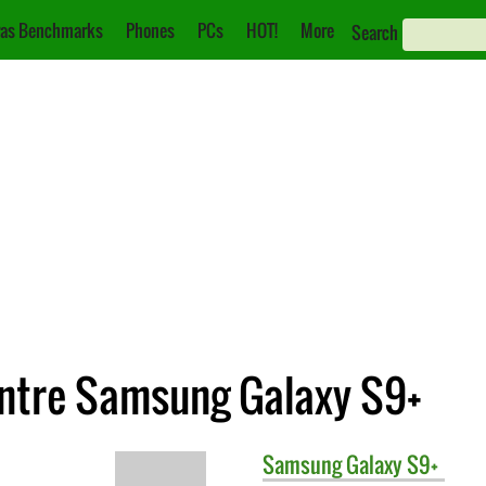
as Benchmarks
Phones
PCs
HOT!
More
Search
ntre Samsung Galaxy S9+
Samsung
Galaxy S9+