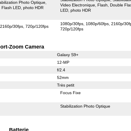
abilization Photo Optique
Video Electronique
Flash
Double Fla
 Flash LED
photo HDR
LED
photo HDR
1080p/30fps
1080p/60fps
2160p/30f
2160p/30fps
720p/120fps
720p/120fps
ort-Zoom Camera
Galaxy S9+
12-MP
f/2.4
52mm
Très petit
Focus Fixe
Stabilization Photo Optique
Batterie