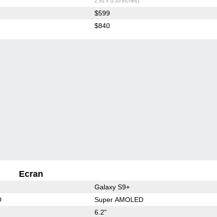
2.91 x 0.33 inches)
$599
$840
Ecran
Galaxy S9+
D
Super AMOLED
6.2"