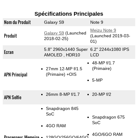
Spécifications Principales
Nom du Produit
Galaxy S9
Note 9
Meizu Note 9
Galaxy S9
(Launched
Produit
(Launched 2019-03-
2018-02-25)
01)
5.8" 2960x1440 Super
6.2" 2244x1080 IPS
Ecran
AMOLED , HDR10
LCD
48-MP f/1.7
(Primaire)
27mm 12-MP f/1.5
APN Principal
(Primaire)
+OIS
5-MP
26mm 8-MP f/1.7
20-MP f/2
APN Selfie
Snapdragon 845
SoC
Snapdragon 675
SoC
4GO RAM
4GO/6GO RAM
Processeur, Memoire
128GO/256GO/64GO