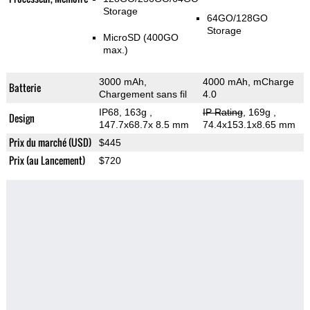
Storage
64GO/128GO
Storage
MicroSD (400GO
max.)
3000 mAh,
4000 mAh, mCharge
Batterie
Chargement sans fil
4.0
IP68, 163g
,
IP Rating
, 169g
,
Design
147.7x68.7x 8.5 mm
74.4x153.1x8.65 mm
Prix du marché (USD)
$445
Prix (au Lancement)
$720