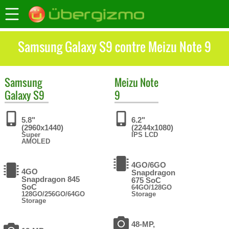
Samsung Galaxy S9 contre Meizu Note 9
Samsung
Meizu
Note
Galaxy S9
9
5.8"
6.2"
(2960x1440)
(2244x1080)
Super
IPS LCD
AMOLED
4GO/6GO
4GO
Snapdragon
Snapdragon 845
675 SoC
SoC
64GO/128GO
128GO/256GO/64GO
Storage
Storage
48-MP,