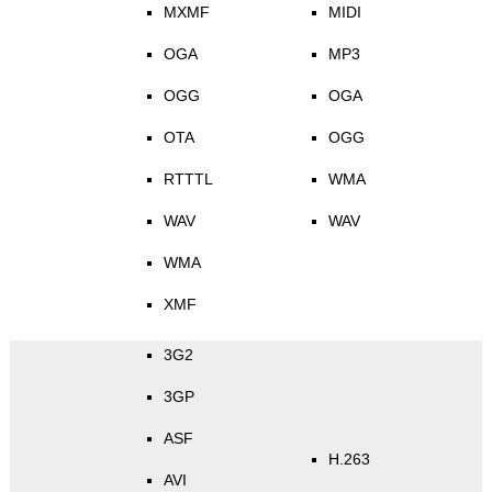
MXMF
MIDI
OGA
MP3
OGG
OGA
OTA
OGG
RTTTL
WMA
WAV
WAV
WMA
XMF
3G2
3GP
ASF
H.263
AVI