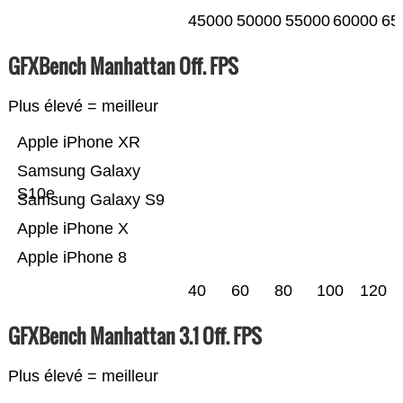
45000
50000
55000
60000
65
GFXBench Manhattan Off. FPS
Plus élevé = meilleur
Apple iPhone XR
Samsung Galaxy
S10e
Samsung Galaxy S9
Apple iPhone X
Apple iPhone 8
40
60
80
100
120
GFXBench Manhattan 3.1 Off. FPS
Plus élevé = meilleur