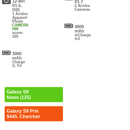
12-MP,
f/1.7
f/1.5,
2 Arrière
OIS
Cameras
1 Arrière
Appareil
Photo
CAMERA
4000
HW
mAh
score:
mCharge
105
4.0
3000
mAh
Charge
S. Fil
Galaxy S9
News (125)
Galaxy S9 Prix
$445. Chercher