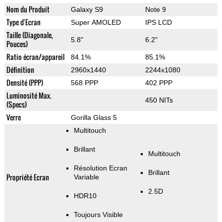
Nom du Produit
Galaxy S9
Note 9
Type d'Ecran
Super AMOLED
IPS LCD
Taille (Diagonale,
5.8"
6.2"
Pouces)
Ratio écran/appareil
84.1%
85.1%
Définition
2960x1440
2244x1080
Densité (PPP)
568 PPP
402 PPP
Luminosité Max.
450 NITs
(Specs)
Verre
Gorilla Glass 5
Multitouch
Brillant
Multitouch
Résolution Ecran
Brillant
Propriété Ecran
Variable
2.5D
HDR10
Toujours Visible