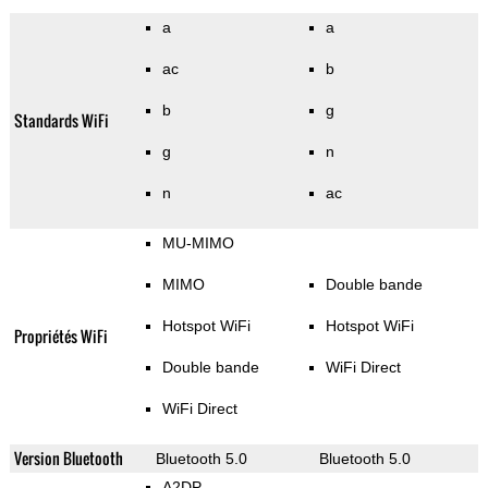
a
a
ac
b
b
g
Standards WiFi
g
n
n
ac
MU-MIMO
MIMO
Double bande
Hotspot WiFi
Hotspot WiFi
Propriétés WiFi
Double bande
WiFi Direct
WiFi Direct
Version Bluetooth
Bluetooth 5.0
Bluetooth 5.0
A2DP