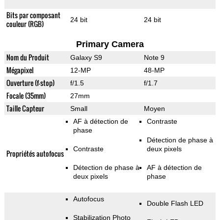
Bits par composant
24 bit
24 bit
couleur (RGB)
Primary Camera
Nom du Produit
Galaxy S9
Note 9
Mégapixel
12-MP
48-MP
Ouverture (f-stop)
f/1.5
f/1.7
Focale (35mm)
27mm
Taille Capteur
Small
Moyen
AF à détection de
Contraste
phase
Détection de phase à
Contraste
deux pixels
Propriétés autofocus
Détection de phase à
AF à détection de
deux pixels
phase
Autofocus
Double Flash LED
Stabilization Photo