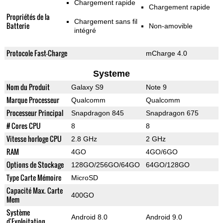
Chargement rapide
Chargement rapide
Propriétés de la
Chargement sans fil
Batterie
Non-amovible
intégré
Protocole Fast-Charge
mCharge 4.0
Systeme
Nom du Produit
Galaxy S9
Note 9
Marque Processeur
Qualcomm
Qualcomm
Processeur Principal
Snapdragon 845
Snapdragon 675
# Cores CPU
8
8
Vitesse horloge CPU
2.8 GHz
2 GHz
RAM
4GO
4GO/6GO
Options de Stockage
128GO/256GO/64GO
64GO/128GO
Type Carte Mémoire
MicroSD
Capacité Max. Carte
400GO
Mem
Système
Android 8.0
Android 9.0
d'Exploitation