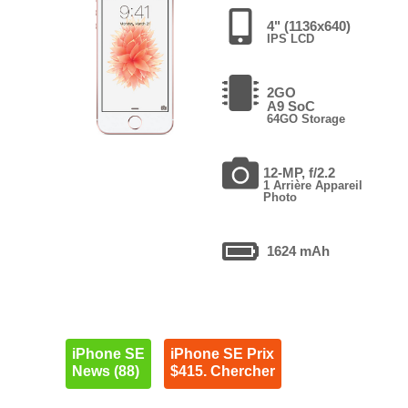
4" (1136x640)
IPS LCD
2GO
A9 SoC
64GO Storage
12-MP, f/2.2
1 Arrière Appareil
Photo
1624 mAh
iPhone SE
iPhone SE Prix
News (88)
$415. Chercher