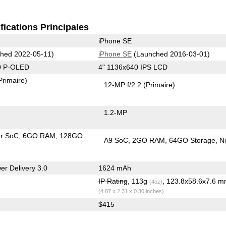
fications Principales
iPhone SE
hed 2022-05-11)
iPhone SE
(Launched 2016-03-01)
0 P-OLED
4" 1136x640 IPS LCD
Primaire)
12-MP f/2.2
(Primaire)
1.2-MP
or SoC
6GO RAM
128GO
A9 SoC
2GO RAM
64GO Storage
N
r Delivery 3.0
1624 mAh
IP Rating
, 113g
, 123.8x58.6x7.6 
(4oz)
(4.87 x 2.31 x 0.30 inches)
$415