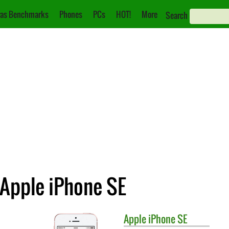
as Benchmarks
Phones
PCs
HOT!
More
Search
 Apple iPhone SE
Apple
iPhone SE