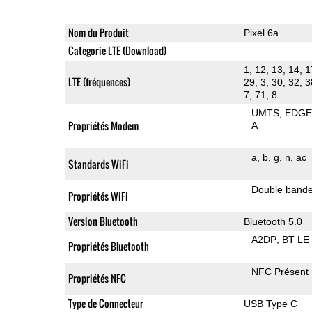
Nom du Produit
Pixel 6a
Categorie LTE (Download)
1, 12, 13, 14, 1
LTE (fréquences)
29, 3, 30, 32, 3
7, 71, 8
UMTS
EDG
Propriétés Modem
A
a
b
g
n
ac
Standards WiFi
Double band
Propriétés WiFi
Version Bluetooth
Bluetooth 5.0
A2DP
BT LE
Propriétés Bluetooth
NFC Présent
Propriétés NFC
Type de Connecteur
USB Type C