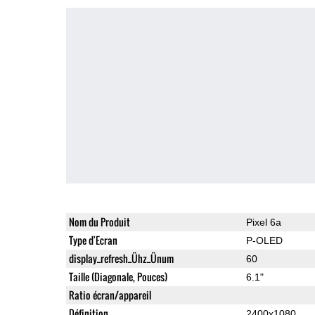
Nom du Produit
Pixel 6a
Type d'Ecran
P-OLED
display_refresh_Ühz_Ünum
60
Taille (Diagonale, Pouces)
6.1"
Ratio écran/appareil
Définition
2400x1080