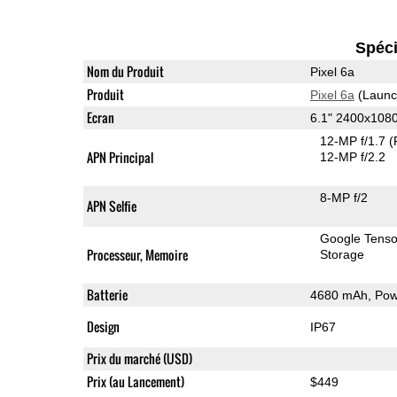
Spéci
Nom du Produit
Pixel 6a
Produit
Pixel 6a
(Launc
Ecran
6.1" 2400x108
12-MP f/1.7
(
APN Principal
12-MP f/2.2
8-MP f/2
APN Selfie
Google Tens
Processeur, Memoire
Storage
Batterie
4680 mAh, Powe
Design
IP67
Prix du marché (USD)
Prix (au Lancement)
$449