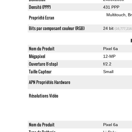
Densité (PPP)
431 PPP
Multitouch
Br
Propriété Ecran
Bits par composant couleur (RGB)
24 bit
(16,777,216
Nom du Produit
Pixel 6a
Mégapixel
12-MP
Ouverture (f-stop)
f/2.2
Taille Capteur
Small
APN Propriétés Hardware
Résolutions Vidéo
Nom du Produit
Pixel 6a