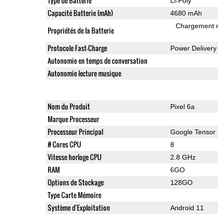
Type de Batterie
Li-Poly
Capacité Batterie (mAh)
4680 mAh
Chargement 
Propriétés de la Batterie
Protocole Fast-Charge
Power Delivery
Autonomie en temps de conversation
Autonomie lecture musique
Nom du Produit
Pixel 6a
Marque Processeur
Processeur Principal
Google Tensor
# Cores CPU
8
Vitesse horloge CPU
2.8 GHz
RAM
6GO
Options de Stockage
128GO
Type Carte Mémoire
Système d'Exploitation
Android 11