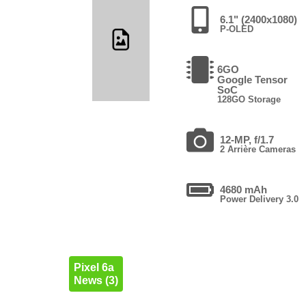
6.1" (2400x1080)
P-OLED
6GO
Google Tensor
SoC
128GO Storage
12-MP, f/1.7
2 Arrière Cameras
4680 mAh
Power Delivery 3.0
Pixel 6a
News (3)