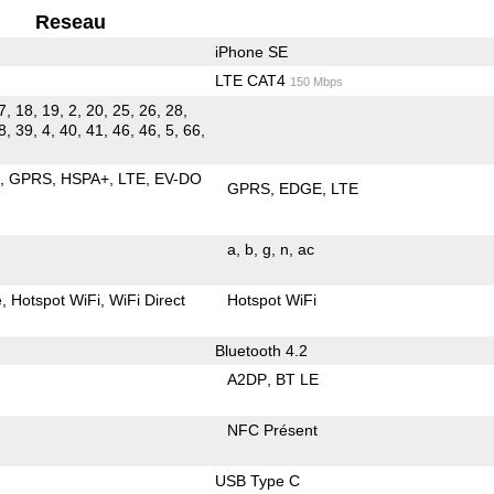
Reseau
iPhone SE
LTE CAT4
150 Mbps
7, 18, 19, 2, 20, 25, 26, 28,
8, 39, 4, 40, 41, 46, 46, 5, 66,
E
GPRS
HSPA+
LTE
EV-DO
GPRS
EDGE
LTE
a
b
g
n
ac
e
Hotspot WiFi
WiFi Direct
Hotspot WiFi
Bluetooth 4.2
A2DP
BT LE
NFC Présent
USB Type C