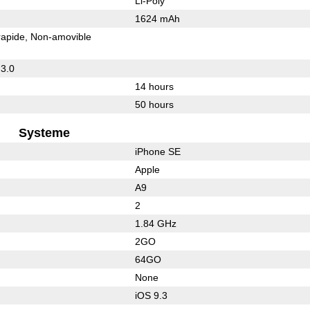
Li-Poly
1624 mAh
rapide
Non-amovible
 3.0
14 hours
50 hours
Systeme
iPhone SE
Apple
A9
2
1.84 GHz
2GO
64GO
None
iOS 9.3