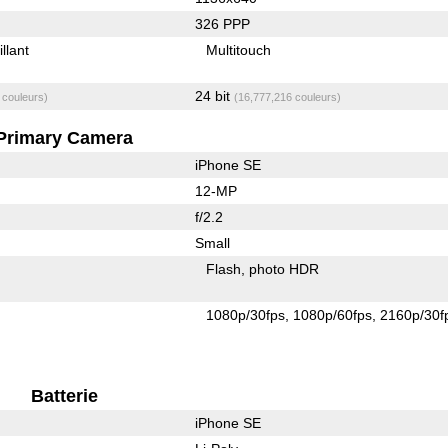
326 PPP
illant
Multitouch
24 bit
 couleurs)
(16,777,216 couleurs)
Primary Camera
iPhone SE
12-MP
f/2.2
Small
Flash
photo HDR
1080p/30fps
1080p/60fps
2160p/30f
Batterie
iPhone SE