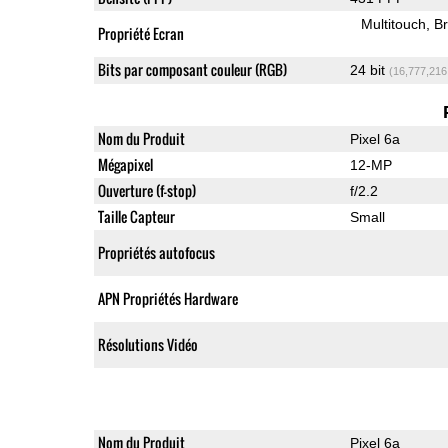
Multitouch
Br
Propriété Ecran
Bits par composant couleur (RGB)
24 bit
(16,777,216
Nom du Produit
Pixel 6a
Mégapixel
12-MP
Ouverture (f-stop)
f/2.2
Taille Capteur
Small
Propriétés autofocus
APN Propriétés Hardware
Résolutions Vidéo
Nom du Produit
Pixel 6a