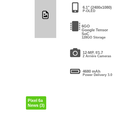
6.1" (2400x1080)
P-OLED
6GO
Google Tensor
SoC
128GO Storage
12-MP, f/1.7
2 Arrière Cameras
4680 mAh
Power Delivery 3.0
Pixel 6a
News (3)