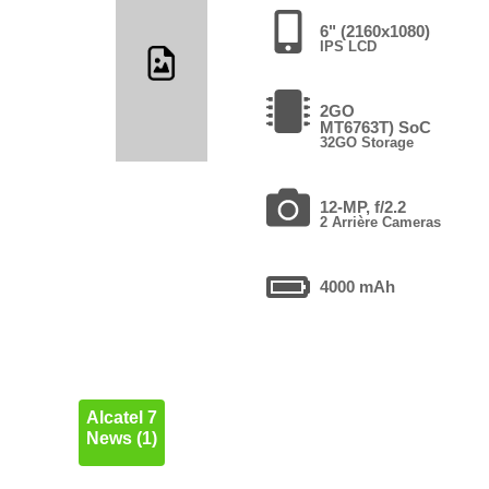
6" (2160x1080)
IPS LCD
2GO
MT6763T) SoC
32GO Storage
12-MP, f/2.2
2 Arrière Cameras
4000 mAh
Alcatel 7
News (1)