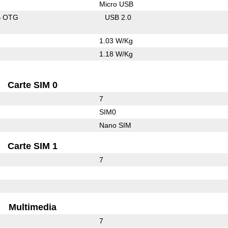
Micro USB
B OTG
USB 2.0
1.03 W/Kg
1.18 W/Kg
Carte SIM 0
7
SIM0
Nano SIM
Carte SIM 1
7
Multimedia
7