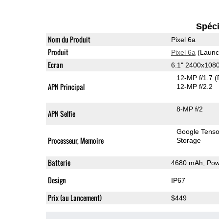
Spéci
Nom du Produit
Pixel 6a
Produit
Pixel 6a
(Launc
Ecran
6.1" 2400x108
12-MP f/1.7
(
APN Principal
12-MP f/2.2
8-MP f/2
APN Selfie
Google Tens
Processeur, Memoire
Storage
Batterie
4680 mAh, Powe
Design
IP67
Prix (au Lancement)
$449