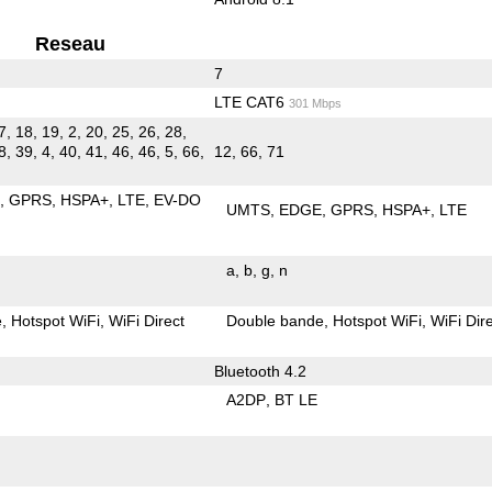
Reseau
7
LTE CAT6
301 Mbps
7, 18, 19, 2, 20, 25, 26, 28,
8, 39, 4, 40, 41, 46, 46, 5, 66,
12, 66, 71
E
GPRS
HSPA+
LTE
EV-DO
UMTS
EDGE
GPRS
HSPA+
LTE
a
b
g
n
e
Hotspot WiFi
WiFi Direct
Double bande
Hotspot WiFi
WiFi Dir
Bluetooth 4.2
A2DP
BT LE