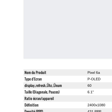
Nom du Produit
Pixel 6a
Type d'Ecran
P-OLED
display_refresh_Ühz_Ünum
60
Taille (Diagonale, Pouces)
6.1"
Ratio écran/appareil
Définition
2400x1080
Densité (PPP)
431 PPP