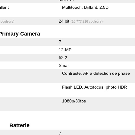
illant
Multitouch
Brillant
2.5D
24 bit
 couleurs)
(16,777,216 couleurs)
Primary Camera
7
12-MP
f/2.2
Small
Contraste
AF à détection de phase
Flash LED
Autofocus
photo HDR
1080p/30fps
Batterie
7