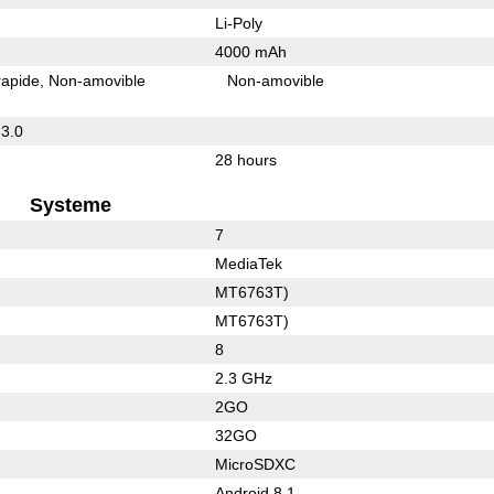
Li-Poly
4000 mAh
rapide
Non-amovible
Non-amovible
 3.0
28 hours
Systeme
7
MediaTek
MT6763T)
MT6763T)
8
2.3 GHz
2GO
32GO
MicroSDXC
Android 8.1