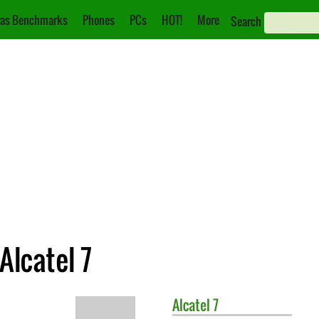
as Benchmarks
Phones
PCs
HOT!
More
Search
Alcatel 7
Alcatel
7