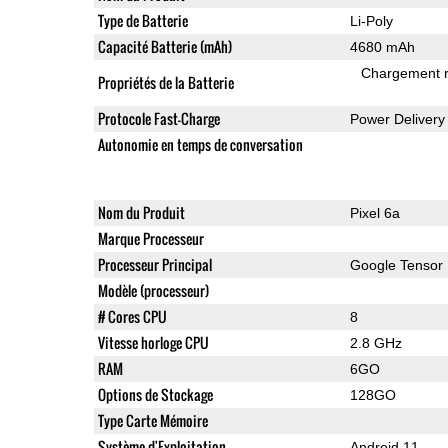
Type de Batterie
Li-Poly
Capacité Batterie (mAh)
4680 mAh
Chargement 
Propriétés de la Batterie
Protocole Fast-Charge
Power Delivery
Autonomie en temps de conversation
Nom du Produit
Pixel 6a
Marque Processeur
Processeur Principal
Google Tensor
Modèle (processeur)
# Cores CPU
8
Vitesse horloge CPU
2.8 GHz
RAM
6GO
Options de Stockage
128GO
Type Carte Mémoire
Système d'Exploitation
Android 11