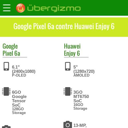
Google Pixel 6a contre Huawei Enjoy 6
Google
Huawei
Pixel 6a
Enjoy 6
6.1"
5"
(2400x1080)
(1280x720)
P-OLED
AMOLED
6GO
3GO
Google
MT6750
Tensor
SoC
SoC
16GO
Storage
128GO
Storage
13-MP,