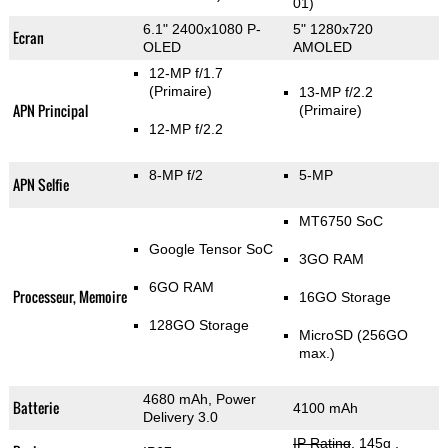
01)
6.1" 2400x1080 P-
5" 1280x720
Ecran
OLED
AMOLED
12-MP f/1.7
(Primaire)
13-MP f/2.2
APN Principal
(Primaire)
12-MP f/2.2
8-MP f/2
5-MP
APN Selfie
MT6750 SoC
Google Tensor SoC
3GO RAM
6GO RAM
Processeur, Memoire
16GO Storage
128GO Storage
MicroSD (256GO
max.)
4680 mAh, Power
Batterie
4100 mAh
Delivery 3.0
IP Rating
, 145g
,