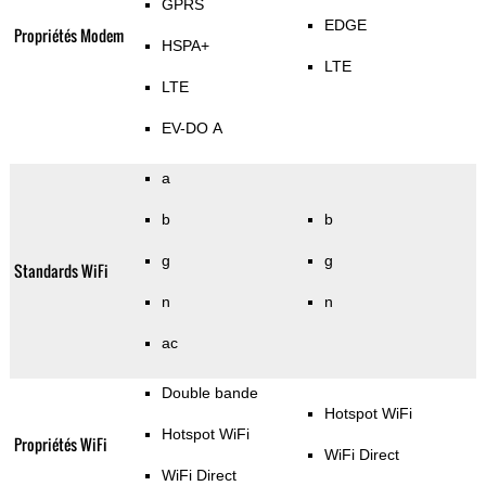
GPRS
EDGE
Propriétés Modem
HSPA+
LTE
LTE
EV-DO A
a
b
b
g
g
Standards WiFi
n
n
ac
Double bande
Hotspot WiFi
Hotspot WiFi
Propriétés WiFi
WiFi Direct
WiFi Direct