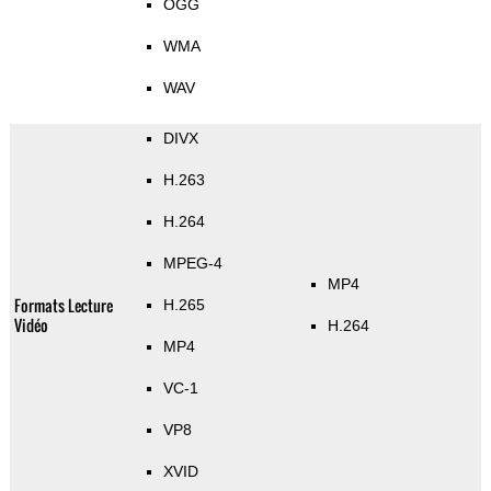
OGG
WMA
WAV
DIVX
H.263
H.264
MPEG-4
MP4
Formats Lecture
H.265
Vidéo
H.264
MP4
VC-1
VP8
XVID