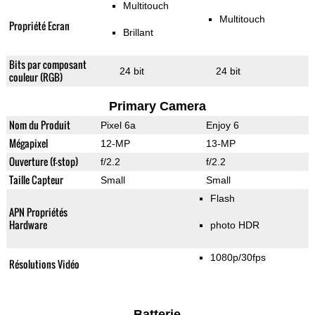
Multitouch
Multitouch
Propriété Ecran
Brillant
Bits par composant
24 bit
24 bit
couleur (RGB)
Primary Camera
Nom du Produit
Pixel 6a
Enjoy 6
Mégapixel
12-MP
13-MP
Ouverture (f-stop)
f/2.2
f/2.2
Taille Capteur
Small
Small
Flash
APN Propriétés
Hardware
photo HDR
1080p/30fps
Résolutions Vidéo
Batterie