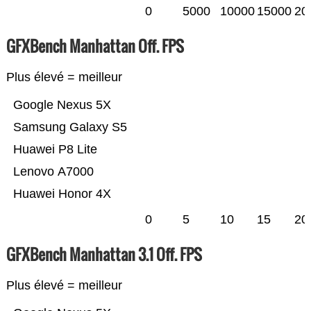
0
5000
10000
15000
20
GFXBench Manhattan Off. FPS
Plus élevé = meilleur
Google Nexus 5X
Samsung Galaxy S5
Huawei P8 Lite
Lenovo A7000
Huawei Honor 4X
0
5
10
15
20
GFXBench Manhattan 3.1 Off. FPS
Plus élevé = meilleur