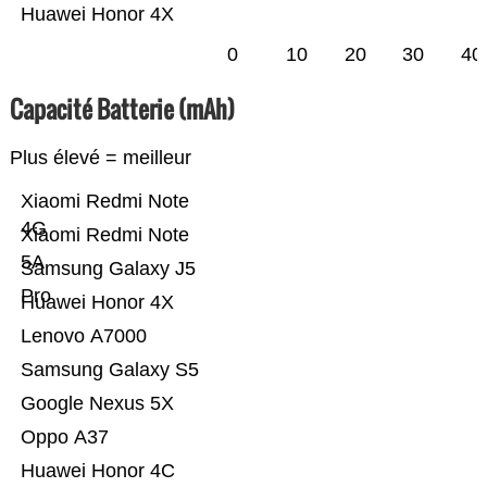
Huawei Honor 4X
0
10
20
30
40
Capacité Batterie (mAh)
Plus élevé = meilleur
Xiaomi Redmi Note
4G
Xiaomi Redmi Note
5A
Samsung Galaxy J5
Pro
Huawei Honor 4X
Lenovo A7000
Samsung Galaxy S5
Google Nexus 5X
Oppo A37
Huawei Honor 4C