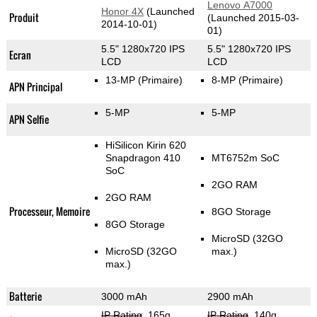
Lenovo A7000
Honor 4X
(Launched
Produit
(Launched 2015-03-
2014-10-01)
01)
5.5" 1280x720 IPS
5.5" 1280x720 IPS
Ecran
LCD
LCD
13-MP
(Primaire)
8-MP
(Primaire)
APN Principal
5-MP
5-MP
APN Selfie
HiSilicon Kirin 620
Snapdragon 410
MT6752m SoC
SoC
2GO RAM
2GO RAM
Processeur, Memoire
8GO Storage
8GO Storage
MicroSD (32GO
MicroSD (32GO
max.)
max.)
Batterie
3000 mAh
2900 mAh
IP Rating
, 165g
,
IP Rating
, 140g
,