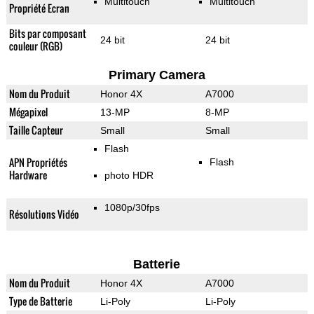
Multitouch
Multitouch
Propriété Ecran
Bits par composant
24 bit
24 bit
couleur (RGB)
Primary Camera
Nom du Produit
Honor 4X
A7000
Mégapixel
13-MP
8-MP
Taille Capteur
Small
Small
Flash
APN Propriétés
Flash
Hardware
photo HDR
1080p/30fps
Résolutions Vidéo
Batterie
Nom du Produit
Honor 4X
A7000
Type de Batterie
Li-Poly
Li-Poly