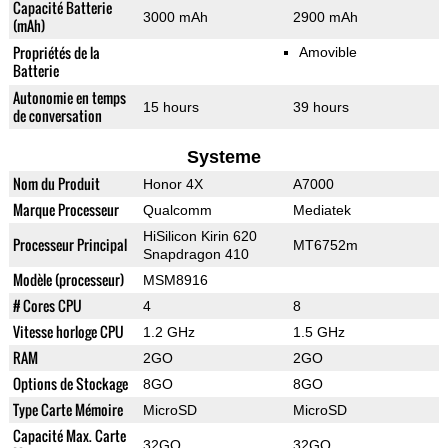
Capacité Batterie
3000 mAh
2900 mAh
(mAh)
Propriétés de la
Amovible
Batterie
Autonomie en temps
15 hours
39 hours
de conversation
Systeme
Nom du Produit
Honor 4X
A7000
Marque Processeur
Qualcomm
Mediatek
HiSilicon Kirin 620
Processeur Principal
MT6752m
Snapdragon 410
Modèle (processeur)
MSM8916
# Cores CPU
4
8
Vitesse horloge CPU
1.2 GHz
1.5 GHz
RAM
2GO
2GO
Options de Stockage
8GO
8GO
Type Carte Mémoire
MicroSD
MicroSD
Capacité Max. Carte
32GO
32GO