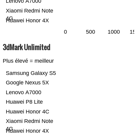
Lenovo A7000
Xiaomi Redmi Note
4G
Huawei Honor 4X
0
500
1000
15
3dMark Unlimited
Plus élevé = meilleur
Samsung Galaxy S5
Google Nexus 5X
Lenovo A7000
Huawei P8 Lite
Huawei Honor 4C
Xiaomi Redmi Note
4G
Huawei Honor 4X