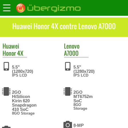
Huawei Honor 4X contre Lenovo A7000
Huawei
Lenovo
Honor 4X
A7000
5.5"
5.5"
(1280x720)
(1280x720)
IPS LCD
IPS LCD
2GO
2GO
HiSilicon
MT6752m
Kirin 620
SoC
Snapdragon
8GO
Storage
410 SoC
8GO Storage
8-MP