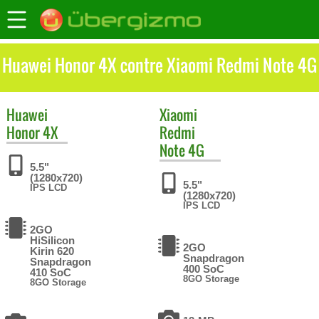
Huawei Honor 4X contre Xiaomi Redmi Note 4G
Huawei
Xiaomi
Honor 4X
Redmi
Note 4G
5.5"
(1280x720)
5.5"
IPS LCD
(1280x720)
IPS LCD
2GO
HiSilicon
2GO
Kirin 620
Snapdragon
Snapdragon
400 SoC
410 SoC
8GO Storage
8GO Storage