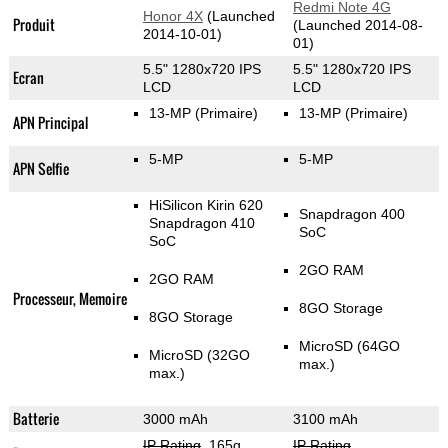
Redmi Note 4G
Honor 4X
(Launched
Produit
(Launched 2014-08-
2014-10-01)
01)
5.5" 1280x720 IPS
5.5" 1280x720 IPS
Ecran
LCD
LCD
13-MP
(Primaire)
13-MP
(Primaire)
APN Principal
5-MP
5-MP
APN Selfie
HiSilicon Kirin 620
Snapdragon 400
Snapdragon 410
SoC
SoC
2GO RAM
2GO RAM
Processeur, Memoire
8GO Storage
8GO Storage
MicroSD (64GO
MicroSD (32GO
max.)
max.)
Batterie
3000 mAh
3100 mAh
IP Rating
, 165g
,
IP Rating
,