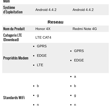
Mem
Système
Android 4.4.2
Android 4.4.2
d'Exploitation
Reseau
Nom du Produit
Honor 4X
Redmi Note 4G
Categorie LTE
LTE CAT4
(Download)
GPRS
GPRS
EDGE
Propriétés Modem
EDGE
LTE
a
b
b
g
g
Standards WiFi
n
n