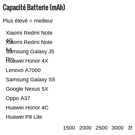
Capacité Batterie (mAh)
Plus élevé = meilleur
Xiaomi Redmi Note
4G
Xiaomi Redmi Note
5A
Samsung Galaxy J5
Pro
Huawei Honor 4X
Lenovo A7000
Samsung Galaxy S5
Google Nexus 5X
Oppo A37
Huawei Honor 4C
Huawei P8 Lite
1500
2000
2500
3000
35