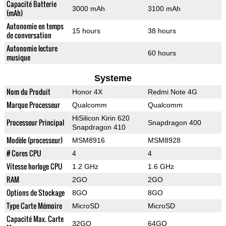
Capacité Batterie
3000 mAh
3100 mAh
(mAh)
Autonomie en temps
15 hours
38 hours
de conversation
Autonomie lecture
60 hours
musique
Systeme
Nom du Produit
Honor 4X
Redmi Note 4G
Marque Processeur
Qualcomm
Qualcomm
HiSilicon Kirin 620
Processeur Principal
Snapdragon 400
Snapdragon 410
Modèle (processeur)
MSM8916
MSM8928
# Cores CPU
4
4
Vitesse horloge CPU
1.2 GHz
1.6 GHz
RAM
2GO
2GO
Options de Stockage
8GO
8GO
Type Carte Mémoire
MicroSD
MicroSD
Capacité Max. Carte
32GO
64GO