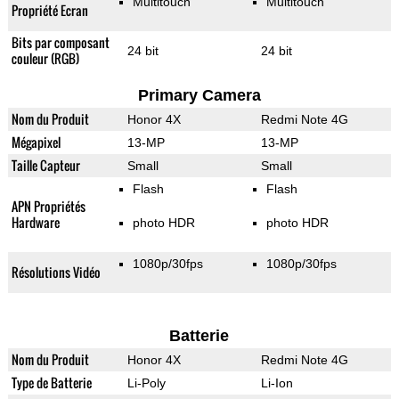
Multitouch
Multitouch
Propriété Ecran
Bits par composant
24 bit
24 bit
couleur (RGB)
Primary Camera
Nom du Produit
Honor 4X
Redmi Note 4G
Mégapixel
13-MP
13-MP
Taille Capteur
Small
Small
Flash
Flash
APN Propriétés
Hardware
photo HDR
photo HDR
1080p/30fps
1080p/30fps
Résolutions Vidéo
Batterie
Nom du Produit
Honor 4X
Redmi Note 4G
Type de Batterie
Li-Poly
Li-Ion