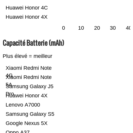
Huawei Honor 4C
Huawei Honor 4X
0
10
20
30
40
Capacité Batterie (mAh)
Plus élevé = meilleur
Xiaomi Redmi Note
4G
Xiaomi Redmi Note
5A
Samsung Galaxy J5
Pro
Huawei Honor 4X
Lenovo A7000
Samsung Galaxy S5
Google Nexus 5X
Oppo A37