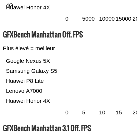
4G
Huawei Honor 4X
0
5000
10000
15000
20
GFXBench Manhattan Off. FPS
Plus élevé = meilleur
Google Nexus 5X
Samsung Galaxy S5
Huawei P8 Lite
Lenovo A7000
Huawei Honor 4X
0
5
10
15
20
GFXBench Manhattan 3.1 Off. FPS