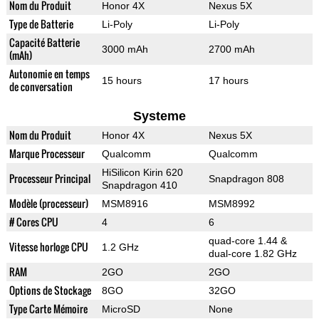
Nom du Produit
Honor 4X
Nexus 5X
Type de Batterie
Li-Poly
Li-Poly
Capacité Batterie
3000 mAh
2700 mAh
(mAh)
Autonomie en temps
15 hours
17 hours
de conversation
Systeme
Nom du Produit
Honor 4X
Nexus 5X
Marque Processeur
Qualcomm
Qualcomm
HiSilicon Kirin 620
Processeur Principal
Snapdragon 808
Snapdragon 410
Modèle (processeur)
MSM8916
MSM8992
# Cores CPU
4
6
quad-core 1.44 &
Vitesse horloge CPU
1.2 GHz
dual-core 1.82 GHz
RAM
2GO
2GO
Options de Stockage
8GO
32GO
Type Carte Mémoire
MicroSD
None