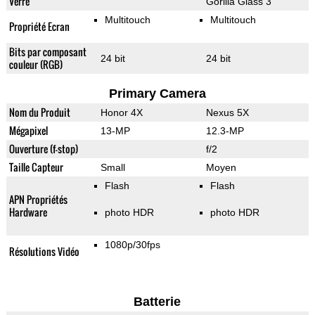
Verre
Gorilla Glass 3
Multitouch
Multitouch
Propriété Ecran
Bits par composant
24 bit
24 bit
couleur (RGB)
Primary Camera
Nom du Produit
Honor 4X
Nexus 5X
Mégapixel
13-MP
12.3-MP
Ouverture (f-stop)
f/2
Taille Capteur
Small
Moyen
Flash
Flash
APN Propriétés
Hardware
photo HDR
photo HDR
1080p/30fps
Résolutions Vidéo
Batterie