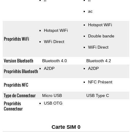
n
n
ac
Hotspot WiFi
Hotspot WiFi
Double bande
Propriétés WiFi
WiFi Direct
WiFi Direct
Version Bluetooth
Bluetooth 4.0
Bluetooth 4.2
A2DP
A2DP
Propriétés Bluetooth
NFC Présent
Propriétés NFC
Type de Connecteur
Micro USB
USB Type C
Propriétés
USB OTG
Connecteur
Carte SIM 0