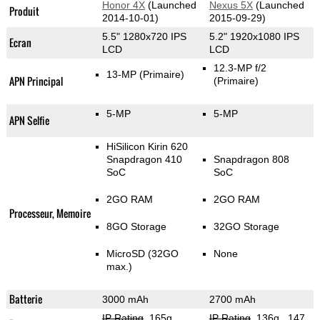
Honor 4X
(Launched
Nexus 5X
(Launched
Produit
2014-10-01)
2015-09-29)
5.5" 1280x720 IPS
5.2" 1920x1080 IPS
Ecran
LCD
LCD
12.3-MP f/2
13-MP
(Primaire)
APN Principal
(Primaire)
5-MP
5-MP
APN Selfie
HiSilicon Kirin 620
Snapdragon 410
Snapdragon 808
SoC
SoC
2GO RAM
2GO RAM
Processeur, Memoire
8GO Storage
32GO Storage
MicroSD (32GO
None
max.)
Batterie
3000 mAh
2700 mAh
IP Rating
, 165g
,
IP Rating
, 136g
, 147