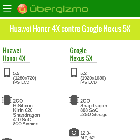
Huawei Honor 4X contre Google Nexus 5X
Huawei
Google
Honor 4X
Nexus 5X
5.5"
5.2"
(1280x720)
(1920x1080)
IPS LCD
IPS LCD
2GO
2GO
HiSilicon
Snapdragon
Kirin 620
808 SoC
Snapdragon
32GO Storage
410 SoC
8GO Storage
12.3-
MP, f/2