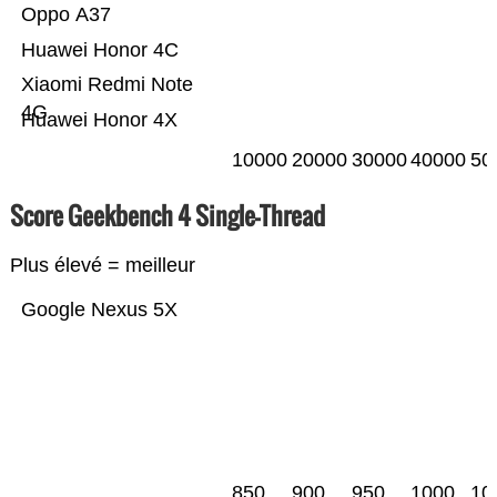
Oppo A37
Huawei Honor 4C
Xiaomi Redmi Note
4G
Huawei Honor 4X
10000
20000
30000
40000
50
Score Geekbench 4 Single-Thread
Plus élevé = meilleur
Google Nexus 5X
850
900
950
1000
10