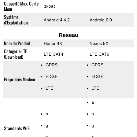
Capacité Max. Carte
32GO
Mem
Système
Android 4.4.2
Android 6.0
d'Exploitation
Reseau
Nom du Produit
Honor 4X
Nexus 5X
Categorie LTE
LTE CAT4
LTE CAT6
(Download)
GPRS
GPRS
EDGE
EDGE
Propriétés Modem
LTE
LTE
a
b
b
g
g
Standards WiFi