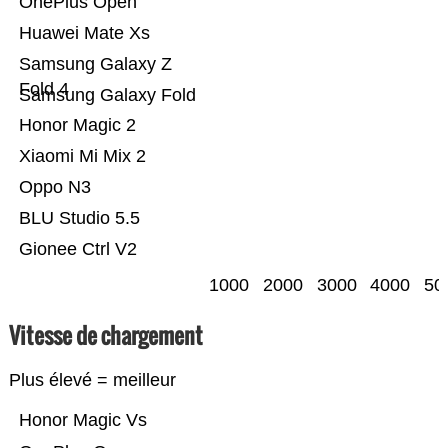
OnePlus Open
Huawei Mate Xs
Samsung Galaxy Z
Fold 4
Samsung Galaxy Fold
Honor Magic 2
Xiaomi Mi Mix 2
Oppo N3
BLU Studio 5.5
Gionee Ctrl V2
1000
2000
3000
4000
50
Vitesse de chargement
Plus élevé = meilleur
Honor Magic Vs