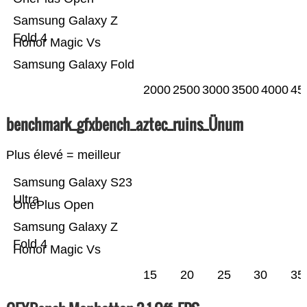
Samsung Galaxy Z
Fold 4
Honor Magic Vs
Samsung Galaxy Fold
2000
2500
3000
3500
4000
45
benchmark_gfxbench_aztec_ruins_Ünum
Plus élevé = meilleur
Samsung Galaxy S23
Ultra
OnePlus Open
Samsung Galaxy Z
Fold 4
Honor Magic Vs
15
20
25
30
35