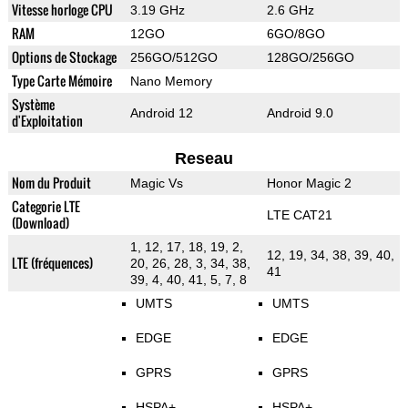
Vitesse horloge CPU
3.19 GHz
2.6 GHz
RAM
12GO
6GO/8GO
Options de Stockage
256GO/512GO
128GO/256GO
Type Carte Mémoire
Nano Memory
Système
Android 12
Android 9.0
d'Exploitation
Reseau
Nom du Produit
Magic Vs
Honor Magic 2
Categorie LTE
LTE CAT21
(Download)
1, 12, 17, 18, 19, 2,
12, 19, 34, 38, 39, 40,
LTE (fréquences)
20, 26, 28, 3, 34, 38,
41
39, 4, 40, 41, 5, 7, 8
UMTS
UMTS
EDGE
EDGE
GPRS
GPRS
HSPA+
HSPA+