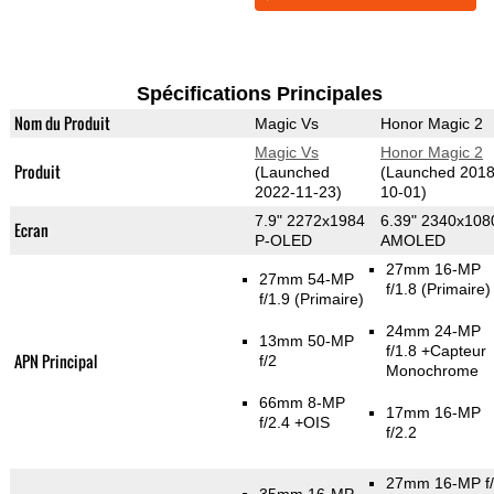
Spécifications Principales
Nom du Produit
Magic Vs
Honor Magic 2
Magic Vs
Honor Magic 2
Produit
(Launched
(Launched 2018
2022-11-23)
10-01)
7.9" 2272x1984
6.39" 2340x108
Ecran
P-OLED
AMOLED
27mm 16-MP
27mm 54-MP
f/1.8
(Primaire)
f/1.9
(Primaire)
24mm 24-MP
13mm 50-MP
f/1.8
+Capteur
APN Principal
f/2
Monochrome
66mm 8-MP
17mm 16-MP
f/2.4 +OIS
f/2.2
27mm 16-MP f/