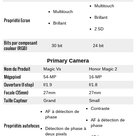
Multitouch
Multitouch
Brillant
Propriété Ecran
Brillant
2.5D
Bits par composant
30 bit
24 bit
couleur (RGB)
Primary Camera
Nom du Produit
Magic Vs
Honor Magic 2
Mégapixel
54-MP
16-MP
Ouverture (f-stop)
f/1.9
f/1.8
Focale (35mm)
27mm
27mm
Taille Capteur
Grand
Small
Contraste
AF à détection de
phase
AF à détection de
Propriétés autofocus
phase
Détection de phase à
deux pixels