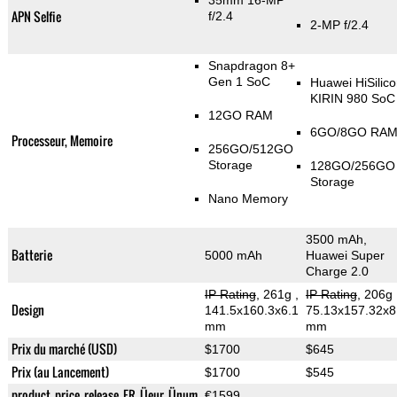
35mm 16-MP
APN Selfie
f/2.4
2-MP f/2.4
Snapdragon 8+
Gen 1 SoC
Huawei HiSilico
KIRIN 980 SoC
12GO RAM
6GO/8GO RA
Processeur, Memoire
256GO/512GO
Storage
128GO/256GO
Storage
Nano Memory
3500 mAh,
Batterie
5000 mAh
Huawei Super
Charge 2.0
IP Rating
, 261g
,
IP Rating
, 206g
Design
141.5x160.3x6.1
75.13x157.32x8
mm
mm
Prix du marché (USD)
$1700
$645
Prix (au Lancement)
$1700
$545
product_price_release_FR_Üeur_Ünum
€1599