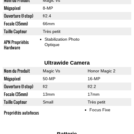
Nom du Produit
Magic Vs
Mégapixel
8-MP
Ouverture (f-stop)
f/2.4
Focale (35mm)
66mm
Taille Capteur
Très petit
Stabilization Photo
APN Propriétés
Optique
Hardware
Ultrawide Camera
Nom du Produit
Magic Vs
Honor Magic 2
Mégapixel
50-MP
16-MP
Ouverture (f-stop)
f/2
f/2.2
Focale (35mm)
13mm
17mm
Taille Capteur
Small
Très petit
Focus Fixe
Propriétés autofocus