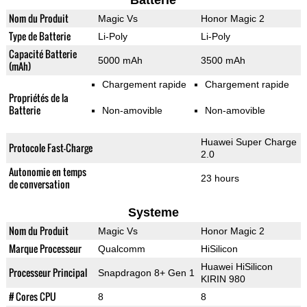
Batterie
Nom du Produit
Magic Vs
Honor Magic 2
Type de Batterie
Li-Poly
Li-Poly
Capacité Batterie
5000 mAh
3500 mAh
(mAh)
Chargement rapide
Chargement rapide
Propriétés de la
Batterie
Non-amovible
Non-amovible
Huawei Super Charge
Protocole Fast-Charge
2.0
Autonomie en temps
23 hours
de conversation
Systeme
Nom du Produit
Magic Vs
Honor Magic 2
Marque Processeur
Qualcomm
HiSilicon
Huawei HiSilicon
Processeur Principal
Snapdragon 8+ Gen 1
KIRIN 980
# Cores CPU
8
8