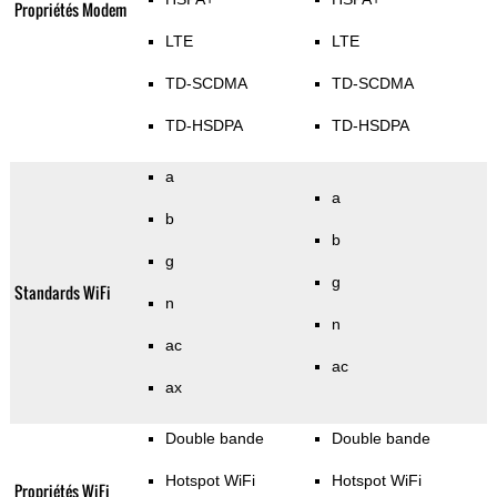
Propriétés Modem
LTE
LTE
TD-SCDMA
TD-SCDMA
TD-HSDPA
TD-HSDPA
a
a
b
b
g
g
Standards WiFi
n
n
ac
ac
ax
Double bande
Double bande
Hotspot WiFi
Hotspot WiFi
Propriétés WiFi