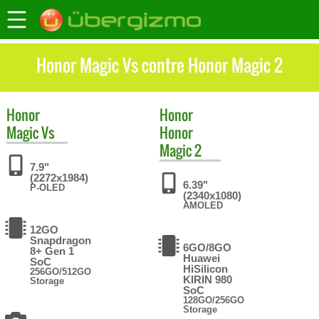
Honor Magic Vs contre Honor Magic 2
Honor
Honor
Magic Vs
Honor
Magic 2
7.9"
(2272x1984)
6.39"
P-OLED
(2340x1080)
AMOLED
12GO
Snapdragon
6GO/8GO
8+ Gen 1
Huawei
SoC
HiSilicon
256GO/512GO
KIRIN 980
Storage
SoC
128GO/256GO
Storage