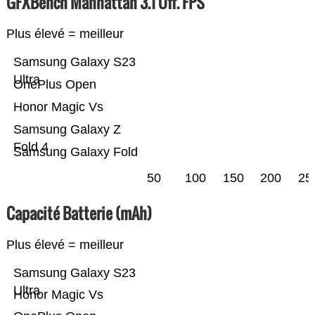
GFXBench Manhattan 3.1 Off. FPS
Plus élevé = meilleur
Samsung Galaxy S23
Ultra
OnePlus Open
Honor Magic Vs
Samsung Galaxy Z
Fold 4
Samsung Galaxy Fold
50
100
150
200
25
Capacité Batterie (mAh)
Plus élevé = meilleur
Samsung Galaxy S23
Ultra
Honor Magic Vs