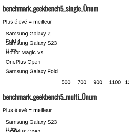
benchmark_geekbench5_single_Ünum
Plus élevé = meilleur
Samsung Galaxy Z
Fold 4
Samsung Galaxy S23
Ultra
Honor Magic Vs
OnePlus Open
Samsung Galaxy Fold
500
700
900
1100
13
benchmark_geekbench5_multi_Ünum
Plus élevé = meilleur
Samsung Galaxy S23
Ultra
OnePlus Open