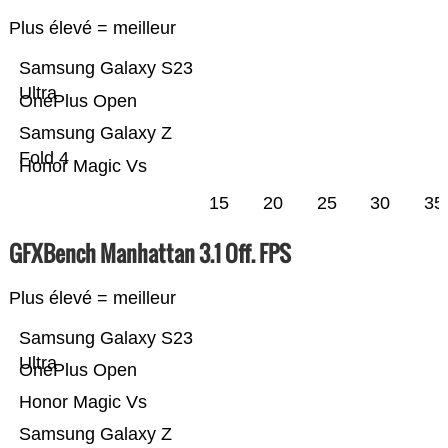
Plus élevé = meilleur
Samsung Galaxy S23
Ultra
OnePlus Open
Samsung Galaxy Z
Fold 4
Honor Magic Vs
15
20
25
30
35
GFXBench Manhattan 3.1 Off. FPS
Plus élevé = meilleur
Samsung Galaxy S23
Ultra
OnePlus Open
Honor Magic Vs
Samsung Galaxy Z