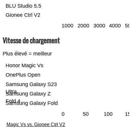
BLU Studio 5.5
Gionee Ctrl V2
1000
2000
3000
4000
50
Vitesse de chargement
Plus élevé = meilleur
Honor Magic Vs
OnePlus Open
Samsung Galaxy S23
Ultra
Samsung Galaxy Z
Fold 4
Samsung Galaxy Fold
0
50
100
15
Magic Vs vs. Gionee Ctrl V2