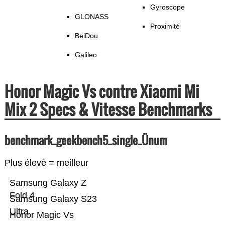
Gyroscope
GLONASS
Proximité
BeiDou
Galileo
Honor Magic Vs contre Xiaomi Mi
Mix 2 Specs & Vitesse Benchmarks
benchmark_geekbench5_single_Ünum
Plus élevé = meilleur
Samsung Galaxy Z
Fold 4
Samsung Galaxy S23
Ultra
Honor Magic Vs