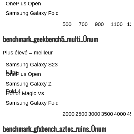
OnePlus Open
Samsung Galaxy Fold
500
700
900
1100
13
benchmark_geekbench5_multi_Ünum
Plus élevé = meilleur
Samsung Galaxy S23
Ultra
OnePlus Open
Samsung Galaxy Z
Fold 4
Honor Magic Vs
Samsung Galaxy Fold
2000
2500
3000
3500
4000
45
benchmark_gfxbench_aztec_ruins_Ünum