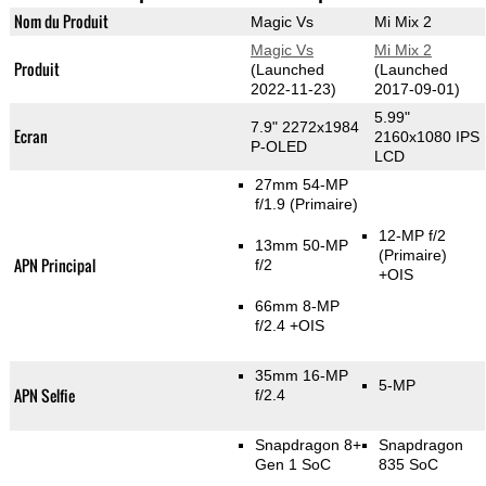
Nom du Produit
Magic Vs
Mi Mix 2
Magic Vs
Mi Mix 2
Produit
(Launched
(Launched
2022-11-23)
2017-09-01)
5.99"
7.9" 2272x1984
Ecran
2160x1080 IPS
P-OLED
LCD
27mm 54-MP
f/1.9
(Primaire)
12-MP f/2
13mm 50-MP
(Primaire)
APN Principal
f/2
+OIS
66mm 8-MP
f/2.4 +OIS
35mm 16-MP
5-MP
APN Selfie
f/2.4
Snapdragon 8+
Snapdragon
Gen 1 SoC
835 SoC