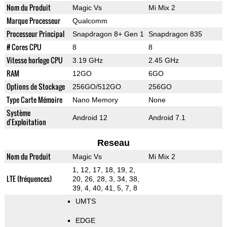
Nom du Produit
Magic Vs
Mi Mix 2
Marque Processeur
Qualcomm
Processeur Principal
Snapdragon 8+ Gen 1
Snapdragon 835
# Cores CPU
8
8
Vitesse horloge CPU
3.19 GHz
2.45 GHz
RAM
12GO
6GO
Options de Stockage
256GO/512GO
256GO
Type Carte Mémoire
Nano Memory
None
Système
Android 12
Android 7.1
d'Exploitation
Reseau
Nom du Produit
Magic Vs
Mi Mix 2
1, 12, 17, 18, 19, 2,
LTE (fréquences)
20, 26, 28, 3, 34, 38,
39, 4, 40, 41, 5, 7, 8
UMTS
EDGE