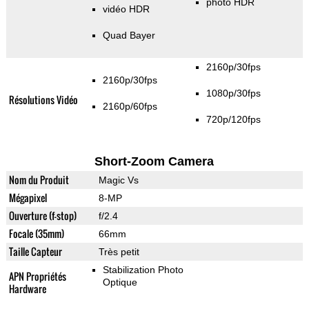
photo HDR
vidéo HDR
Quad Bayer
2160p/30fps
2160p/30fps
1080p/30fps
Résolutions Vidéo
2160p/60fps
720p/120fps
Short-Zoom Camera
Nom du Produit
Magic Vs
Mégapixel
8-MP
Ouverture (f-stop)
f/2.4
Focale (35mm)
66mm
Taille Capteur
Très petit
Stabilization Photo
APN Propriétés
Optique
Hardware