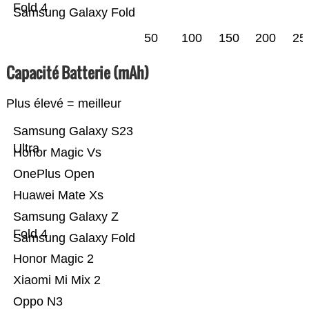
Fold 4
Samsung Galaxy Fold
50
100
150
200
25
Capacité Batterie (mAh)
Plus élevé = meilleur
Samsung Galaxy S23
Ultra
Honor Magic Vs
OnePlus Open
Huawei Mate Xs
Samsung Galaxy Z
Fold 4
Samsung Galaxy Fold
Honor Magic 2
Xiaomi Mi Mix 2
Oppo N3