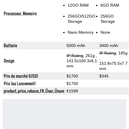
12GO RAM
6GO RAM
Processeur, Memoire
256GO/512GO
256GO
Storage
Storage
Nano Memory
None
Batterie
5000 mAh
3400 mAh
IP Rating
, 185g
IP Rating
, 261g
,
,
Design
141.5x160.3x6.1
151.8x75.5x7.7
mm
mm
Prix du marché (USD)
$1700
$345
Prix (au Lancement)
$1700
product_price_release_FR_Üeur_Ünum
€1599