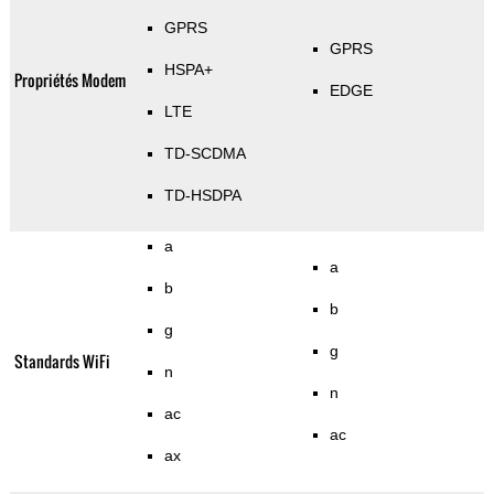
GPRS
GPRS
HSPA+
Propriétés Modem
EDGE
LTE
TD-SCDMA
TD-HSDPA
a
a
b
b
g
g
Standards WiFi
n
n
ac
ac
ax