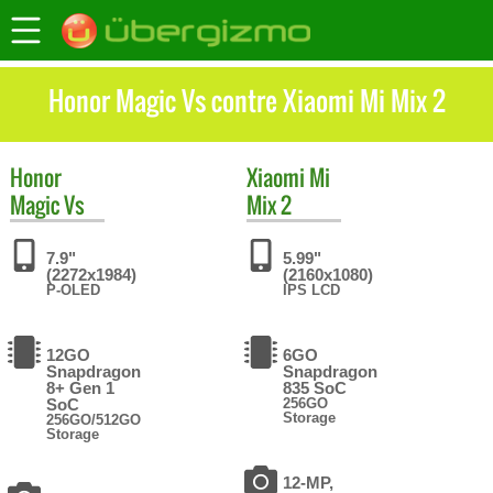
Honor Magic Vs contre Xiaomi Mi Mix 2
Honor
Xiaomi
Mi
Magic Vs
Mix 2
7.9"
5.99"
(2272x1984)
(2160x1080)
P-OLED
IPS LCD
12GO
6GO
Snapdragon
Snapdragon
8+ Gen 1
835 SoC
SoC
256GO
Storage
256GO/512GO
Storage
12-MP,