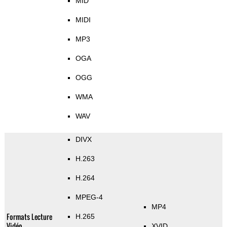
MID
MIDI
MP3
OGA
OGG
WMA
WAV
DIVX
H.263
H.264
MPEG-4
MP4
Formats Lecture
H.265
Vidéo
XVID