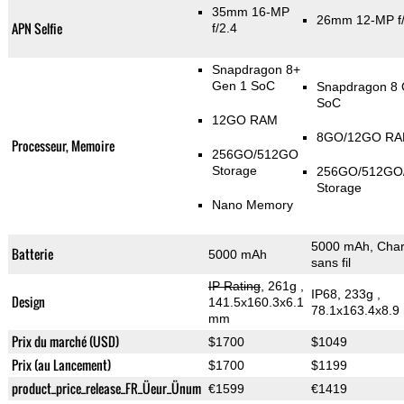
35mm 16-MP
26mm 12-MP f/
APN Selfie
f/2.4
Snapdragon 8+
Gen 1 SoC
Snapdragon 8 
SoC
12GO RAM
8GO/12GO R
Processeur, Memoire
256GO/512GO
Storage
256GO/512GO
Storage
Nano Memory
5000 mAh, Cha
Batterie
5000 mAh
sans fil
IP Rating
, 261g
,
IP68, 233g
,
Design
141.5x160.3x6.1
78.1x163.4x8.
mm
Prix du marché (USD)
$1700
$1049
Prix (au Lancement)
$1700
$1199
product_price_release_FR_Üeur_Ünum
€1599
€1419