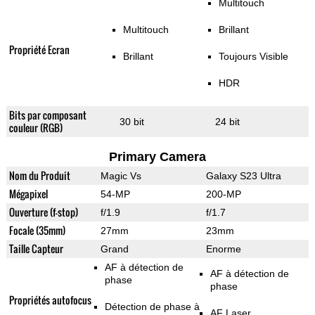
Multitouch
Multitouch
Brillant
Propriété Ecran
Brillant
Toujours Visible
HDR
Bits par composant
30 bit
24 bit
couleur (RGB)
Primary Camera
Nom du Produit
Magic Vs
Galaxy S23 Ultra
Mégapixel
54-MP
200-MP
Ouverture (f-stop)
f/1.9
f/1.7
Focale (35mm)
27mm
23mm
Taille Capteur
Grand
Enorme
AF à détection de
AF à détection de
phase
phase
Propriétés autofocus
Détection de phase à
AF Laser