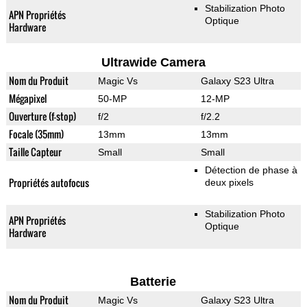
Stabilization Photo
APN Propriétés
Optique
Hardware
Ultrawide Camera
Nom du Produit
Magic Vs
Galaxy S23 Ultra
Mégapixel
50-MP
12-MP
Ouverture (f-stop)
f/2
f/2.2
Focale (35mm)
13mm
13mm
Taille Capteur
Small
Small
Détection de phase à
Propriétés autofocus
deux pixels
Stabilization Photo
APN Propriétés
Optique
Hardware
Batterie
Nom du Produit
Magic Vs
Galaxy S23 Ultra