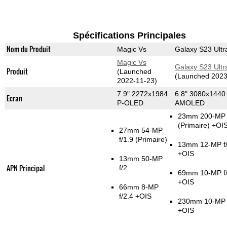
Spécifications Principales
Nom du Produit
Magic Vs
Galaxy S23 Ultr
Magic Vs
Galaxy S23 Ultr
Produit
(Launched
(Launched 2023
2022-11-23)
7.9" 2272x1984
6.8" 3080x1440
Ecran
P-OLED
AMOLED
23mm 200-MP f
(Primaire)
+OI
27mm 54-MP
f/1.9
(Primaire)
13mm 12-MP f/
+OIS
13mm 50-MP
APN Principal
f/2
69mm 10-MP f/
+OIS
66mm 8-MP
f/2.4 +OIS
230mm 10-MP f
+OIS