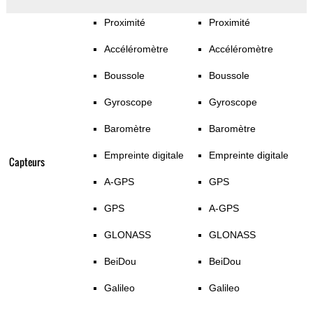
Proximité
Proximité
Accéléromètre
Accéléromètre
Boussole
Boussole
Gyroscope
Gyroscope
Baromètre
Baromètre
Empreinte digitale
Empreinte digitale
Capteurs
A-GPS
GPS
GPS
A-GPS
GLONASS
GLONASS
BeiDou
BeiDou
Galileo
Galileo