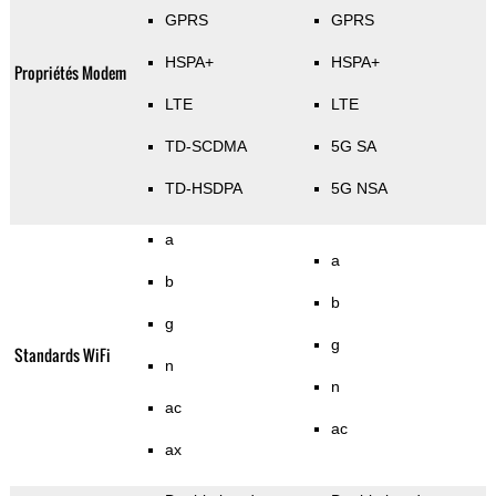
GPRS
GPRS
HSPA+
HSPA+
Propriétés Modem
LTE
LTE
TD-SCDMA
5G SA
TD-HSDPA
5G NSA
a
a
b
b
g
g
Standards WiFi
n
n
ac
ac
ax