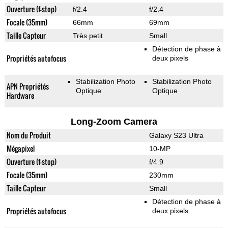
Ouverture (f-stop)
f/2.4
f/2.4
Focale (35mm)
66mm
69mm
Taille Capteur
Très petit
Small
Détection de phase à
Propriétés autofocus
deux pixels
Stabilization Photo
Stabilization Photo
APN Propriétés
Optique
Optique
Hardware
Long-Zoom Camera
Nom du Produit
Galaxy S23 Ultra
Mégapixel
10-MP
Ouverture (f-stop)
f/4.9
Focale (35mm)
230mm
Taille Capteur
Small
Détection de phase à
Propriétés autofocus
deux pixels