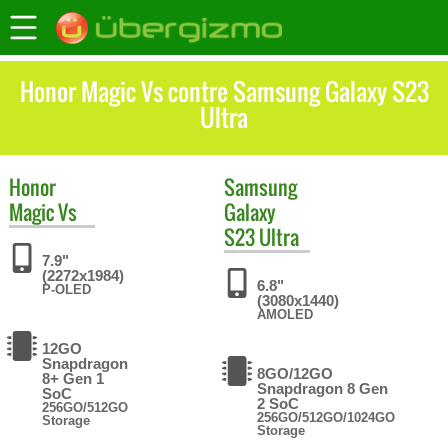
Honor Magic Vs contre Samsung Galaxy S23
Ultra
Honor
Samsung
Magic Vs
Galaxy
S23 Ultra
7.9"
(2272x1984)
6.8"
P-OLED
(3080x1440)
AMOLED
12GO
Snapdragon
8GO/12GO
8+ Gen 1
Snapdragon 8 Gen
SoC
2 SoC
256GO/512GO
256GO/512GO/1024GO
Storage
Storage