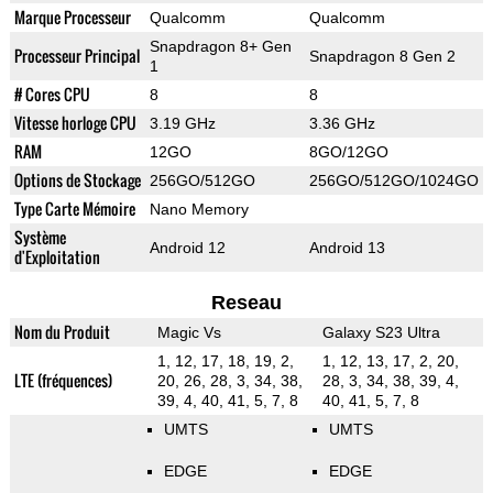
Marque Processeur
Qualcomm
Qualcomm
Snapdragon 8+ Gen
Processeur Principal
Snapdragon 8 Gen 2
1
# Cores CPU
8
8
Vitesse horloge CPU
3.19 GHz
3.36 GHz
RAM
12GO
8GO/12GO
Options de Stockage
256GO/512GO
256GO/512GO/1024GO
Type Carte Mémoire
Nano Memory
Système
Android 12
Android 13
d'Exploitation
Reseau
Nom du Produit
Magic Vs
Galaxy S23 Ultra
1, 12, 17, 18, 19, 2,
1, 12, 13, 17, 2, 20,
LTE (fréquences)
20, 26, 28, 3, 34, 38,
28, 3, 34, 38, 39, 4,
39, 4, 40, 41, 5, 7, 8
40, 41, 5, 7, 8
UMTS
UMTS
EDGE
EDGE