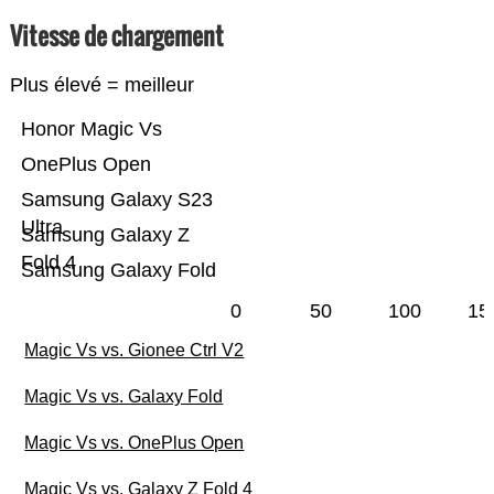
Vitesse de chargement
Plus élevé = meilleur
Honor Magic Vs
OnePlus Open
Samsung Galaxy S23
Ultra
Samsung Galaxy Z
Fold 4
Samsung Galaxy Fold
0
50
100
15
Magic Vs vs. Gionee Ctrl V2
Magic Vs vs. Galaxy Fold
Magic Vs vs. OnePlus Open
Magic Vs vs. Galaxy Z Fold 4