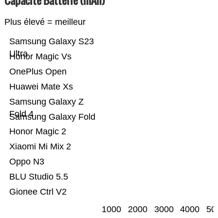
Capacité Batterie (mAh)
Plus élevé = meilleur
Samsung Galaxy S23
Ultra
Honor Magic Vs
OnePlus Open
Huawei Mate Xs
Samsung Galaxy Z
Fold 4
Samsung Galaxy Fold
Honor Magic 2
Xiaomi Mi Mix 2
Oppo N3
BLU Studio 5.5
Gionee Ctrl V2
1000
2000
3000
4000
50