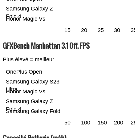
Samsung Galaxy Z
Fold 4
Honor Magic Vs
15
20
25
30
35
GFXBench Manhattan 3.1 Off. FPS
Plus élevé = meilleur
OnePlus Open
Samsung Galaxy S23
Ultra
Honor Magic Vs
Samsung Galaxy Z
Fold 4
Samsung Galaxy Fold
50
100
150
200
25