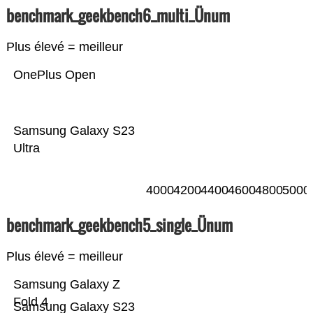
benchmark_geekbench6_multi_Ünum
Plus élevé = meilleur
OnePlus Open
Samsung Galaxy S23
Ultra
4000
4200
4400
4600
4800
5000
benchmark_geekbench5_single_Ünum
Plus élevé = meilleur
Samsung Galaxy Z
Fold 4
Samsung Galaxy S23