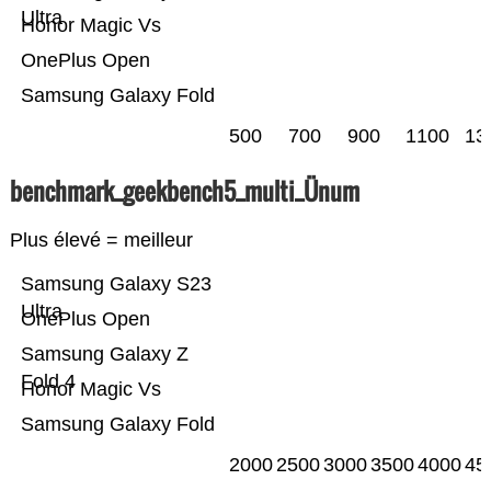
Ultra
Honor Magic Vs
OnePlus Open
Samsung Galaxy Fold
500
700
900
1100
13
benchmark_geekbench5_multi_Ünum
Plus élevé = meilleur
Samsung Galaxy S23
Ultra
OnePlus Open
Samsung Galaxy Z
Fold 4
Honor Magic Vs
Samsung Galaxy Fold
2000
2500
3000
3500
4000
45