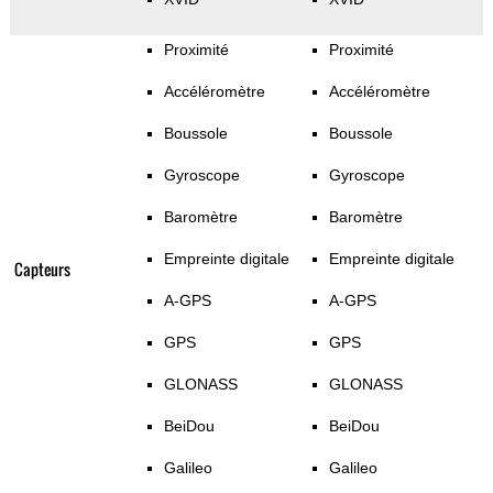
Proximité
Proximité
Accéléromètre
Accéléromètre
Boussole
Boussole
Gyroscope
Gyroscope
Baromètre
Baromètre
Empreinte digitale
Empreinte digitale
Capteurs
A-GPS
A-GPS
GPS
GPS
GLONASS
GLONASS
BeiDou
BeiDou
Galileo
Galileo