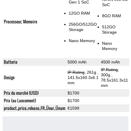
Gen 1 SoC
SoC
12GO RAM
8GO RAM
Processeur, Memoire
256GO/512GO
512GO
Storage
Storage
Nano Memory
Nano
Memory
Batterie
5000 mAh
4500 mAh
IP Rating
,
IP Rating
, 261g
,
300g
,
Design
141.5x160.3x6.1
78.5x161.3x11
mm
mm
Prix du marché (USD)
$1700
Prix (au Lancement)
$1700
product_price_release_FR_Üeur_Ünum
€1599