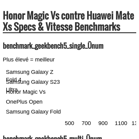
Honor Magic Vs contre Huawei Mate
Xs Specs & Vitesse Benchmarks
benchmark_geekbench5_single_Ünum
Plus élevé = meilleur
Samsung Galaxy Z
Fold 4
Samsung Galaxy S23
Ultra
Honor Magic Vs
OnePlus Open
Samsung Galaxy Fold
500
700
900
1100
13
benchmark_geekbench5_multi_Ünum