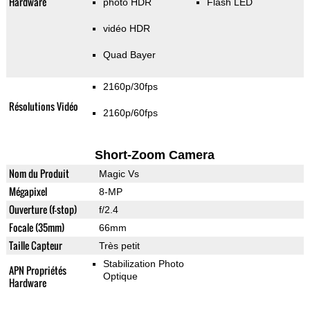
Hardware
photo HDR
Flash LED
vidéo HDR
Quad Bayer
2160p/30fps
Résolutions Vidéo
2160p/60fps
Short-Zoom Camera
Nom du Produit
Magic Vs
Mégapixel
8-MP
Ouverture (f-stop)
f/2.4
Focale (35mm)
66mm
Taille Capteur
Très petit
Stabilization Photo
APN Propriétés
Optique
Hardware