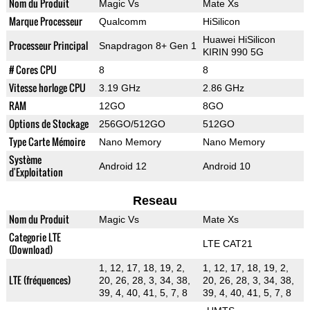
Nom du Produit
Magic Vs
Mate Xs
Marque Processeur
Qualcomm
HiSilicon
Huawei HiSilicon
Processeur Principal
Snapdragon 8+ Gen 1
KIRIN 990 5G
# Cores CPU
8
8
Vitesse horloge CPU
3.19 GHz
2.86 GHz
RAM
12GO
8GO
Options de Stockage
256GO/512GO
512GO
Type Carte Mémoire
Nano Memory
Nano Memory
Système
Android 12
Android 10
d'Exploitation
Reseau
Nom du Produit
Magic Vs
Mate Xs
Categorie LTE
LTE CAT21
(Download)
1, 12, 17, 18, 19, 2,
1, 12, 17, 18, 19, 2,
LTE (fréquences)
20, 26, 28, 3, 34, 38,
20, 26, 28, 3, 34, 38,
39, 4, 40, 41, 5, 7, 8
39, 4, 40, 41, 5, 7, 8