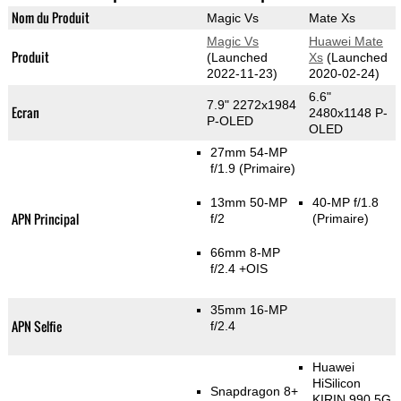
Nom du Produit
Magic Vs
Mate Xs
Magic Vs
Huawei Mate
Produit
(Launched
Xs
(Launched
2022-11-23)
2020-02-24)
6.6"
7.9" 2272x1984
Ecran
2480x1148 P-
P-OLED
OLED
27mm 54-MP
f/1.9
(Primaire)
13mm 50-MP
40-MP f/1.8
APN Principal
f/2
(Primaire)
66mm 8-MP
f/2.4 +OIS
35mm 16-MP
APN Selfie
f/2.4
Huawei
HiSilicon
Snapdragon 8+
KIRIN 990 5G