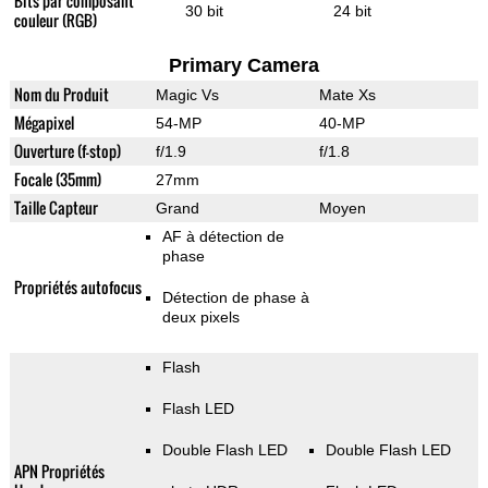
Bits par composant
30 bit
24 bit
couleur (RGB)
Primary Camera
Nom du Produit
Magic Vs
Mate Xs
Mégapixel
54-MP
40-MP
Ouverture (f-stop)
f/1.9
f/1.8
Focale (35mm)
27mm
Taille Capteur
Grand
Moyen
AF à détection de
phase
Propriétés autofocus
Détection de phase à
deux pixels
Flash
Flash LED
Double Flash LED
Double Flash LED
APN Propriétés