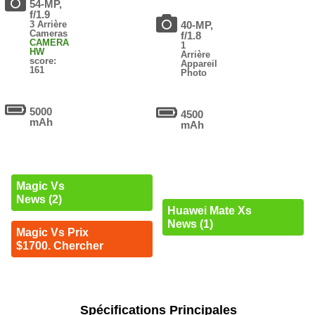
54-MP,
f/1.9
3 Arrière
40-MP,
Cameras
f/1.8
CAMERA
1
HW
Arrière
score:
Appareil
161
Photo
5000
4500
mAh
mAh
Magic Vs
News (2)
Huawei Mate Xs
News (1)
Magic Vs Prix
$1700. Chercher
Spécifications Principales