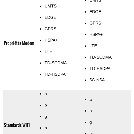
UMTS
UMTS
EDGE
EDGE
GPRS
GPRS
HSPA+
HSPA+
Propriétés Modem
LTE
LTE
TD-SCDMA
TD-SCDMA
TD-HSDPA
TD-HSDPA
5G NSA
a
a
b
b
g
g
Standards WiFi
n
n