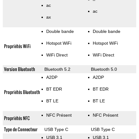
ac
ac
ax
Double bande
Double bande
Hotspot WiFi
Hotspot WiFi
Propriétés WiFi
WiFi Direct
WiFi Direct
Version Bluetooth
Bluetooth 5.2
Bluetooth 5.0
A2DP
A2DP
BT EDR
BT EDR
Propriétés Bluetooth
BT LE
BT LE
NFC Présent
NFC Présent
Propriétés NFC
Type de Connecteur
USB Type C
USB Type C
USB 3.1
USB 3.1