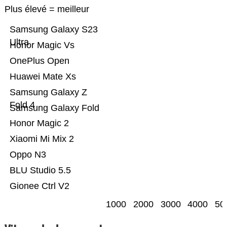
Plus élevé = meilleur
Samsung Galaxy S23
Ultra
Honor Magic Vs
OnePlus Open
Huawei Mate Xs
Samsung Galaxy Z
Fold 4
Samsung Galaxy Fold
Honor Magic 2
Xiaomi Mi Mix 2
Oppo N3
BLU Studio 5.5
Gionee Ctrl V2
1000
2000
3000
4000
50