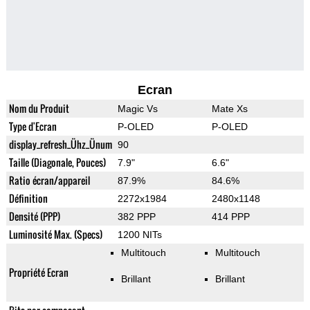
Ecran
Nom du Produit
Magic Vs
Mate Xs
Type d'Ecran
P-OLED
P-OLED
display_refresh_Ühz_Ünum
90
Taille (Diagonale, Pouces)
7.9"
6.6"
Ratio écran/appareil
87.9%
84.6%
Définition
2272x1984
2480x1148
Densité (PPP)
382 PPP
414 PPP
Luminosité Max. (Specs)
1200 NITs
Multitouch
Multitouch
Propriété Ecran
Brillant
Brillant