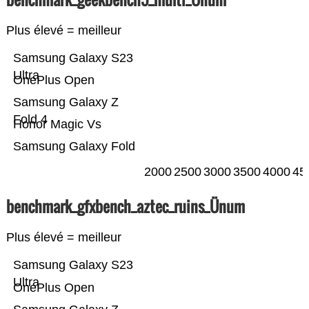
Plus élevé = meilleur
Samsung Galaxy S23
Ultra
OnePlus Open
Samsung Galaxy Z
Fold 4
Honor Magic Vs
Samsung Galaxy Fold
2000
2500
3000
3500
4000
45
benchmark_gfxbench_aztec_ruins_Ünum
Plus élevé = meilleur
Samsung Galaxy S23
Ultra
OnePlus Open