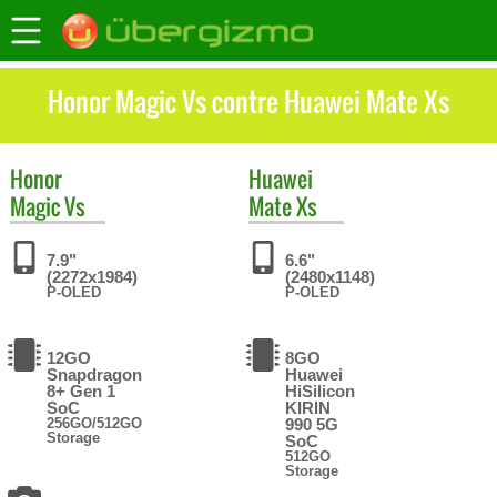
Honor Magic Vs contre Huawei Mate Xs
Honor
Huawei
Magic Vs
Mate Xs
7.9"
6.6"
(2272x1984)
(2480x1148)
P-OLED
P-OLED
12GO
8GO
Snapdragon
Huawei
8+ Gen 1
HiSilicon
SoC
KIRIN
256GO/512GO
990 5G
Storage
SoC
512GO
Storage