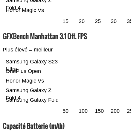
Samsung Galaxy Z
Fold 4
Honor Magic Vs
15
20
25
30
35
GFXBench Manhattan 3.1 Off. FPS
Plus élevé = meilleur
Samsung Galaxy S23
Ultra
OnePlus Open
Honor Magic Vs
Samsung Galaxy Z
Fold 4
Samsung Galaxy Fold
50
100
150
200
25
Capacité Batterie (mAh)