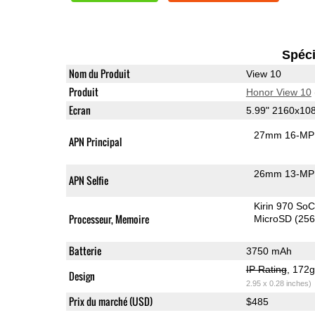
Spéci
Nom du Produit
View 10
Produit
Honor View 10
Ecran
5.99" 2160x10
27mm 16-MP 
APN Principal
26mm 13-MP 
APN Selfie
Kirin 970 So
Processeur, Memoire
MicroSD (25
Batterie
3750 mAh
IP Rating
, 172
Design
2.95 x 0.28 inches)
Prix du marché (USD)
$485