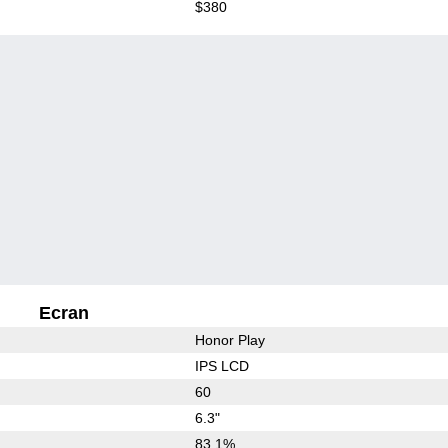
$380
Ecran
Honor Play
IPS LCD
60
6.3"
83.1%