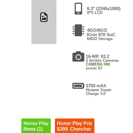
6.3" (2340x1080)
IPS LCD
4GO/6GO
Kirin 970 SoC
64GO Storage
16-MP, f/2.2
2 Arrière Cameras
CAMERA HW
score: 67
3750 mAh
Huawei Super
Charge 3.0
Honor Play
Honor Play Prix
News (1)
$399. Chercher