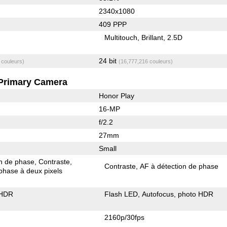
2340x1080
409 PPP
Multitouch
Brillant
2.5D
24 bit
 couleurs)
(16,777,216 couleurs)
Primary Camera
Honor Play
16-MP
f/2.2
27mm
Small
on de phase
Contraste
Contraste
AF à détection de phase
phase à deux pixels
 HDR
Flash LED
Autofocus
photo HDR
2160p/30fps