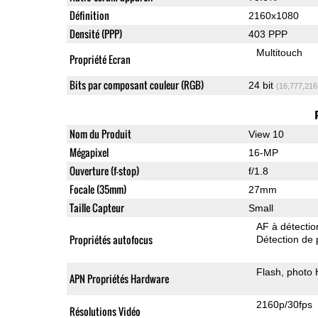
Définition
2160x1080
Densité (PPP)
403 PPP
Multitouch
Propriété Ecran
Bits par composant couleur (RGB)
24 bit
(16,777,216
Nom du Produit
View 10
Mégapixel
16-MP
Ouverture (f-stop)
f/1.8
Focale (35mm)
27mm
Taille Capteur
Small
AF à détecti
Propriétés autofocus
Détection de 
Flash
photo
APN Propriétés Hardware
2160p/30fps
Résolutions Vidéo