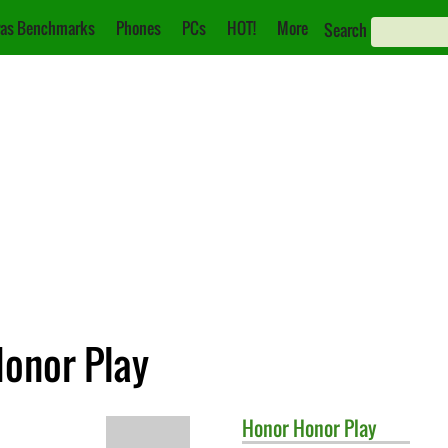
as Benchmarks
Phones
PCs
HOT!
More
Search
Honor Play
Honor
Honor Play