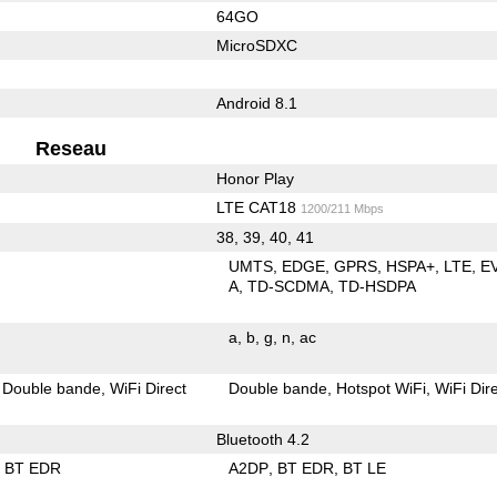
64GO
MicroSDXC
Android 8.1
Reseau
Honor Play
LTE CAT18
1200/211 Mbps
38, 39, 40, 41
UMTS
EDGE
GPRS
HSPA+
LTE
E
A
TD-SCDMA
TD-HSDPA
a
b
g
n
ac
Double bande
WiFi Direct
Double bande
Hotspot WiFi
WiFi Dir
Bluetooth 4.2
BT EDR
A2DP
BT EDR
BT LE