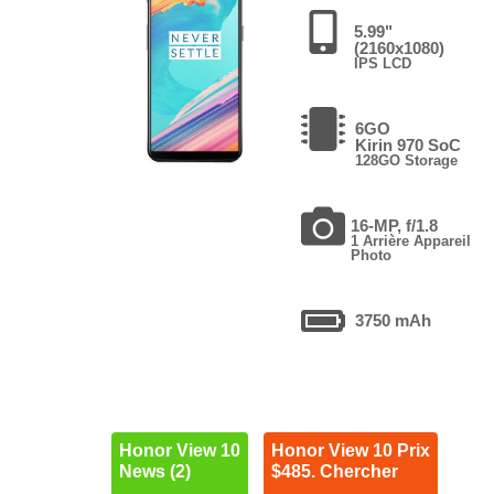
5.99"
(2160x1080)
IPS LCD
6GO
Kirin 970 SoC
128GO Storage
16-MP, f/1.8
1 Arrière Appareil
Photo
3750 mAh
Honor View 10
Honor View 10 Prix
News (2)
$485. Chercher