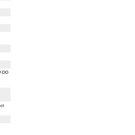
V-DO
ect