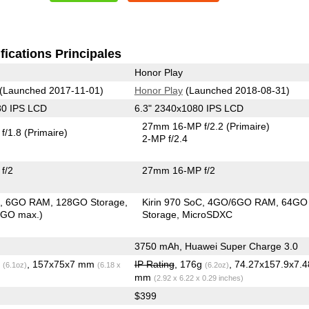
fications Principales
Honor Play
(Launched 2017-11-01)
Honor Play
(Launched 2018-08-31)
80 IPS LCD
6.3" 2340x1080 IPS LCD
27mm 16-MP f/2.2
(Primaire)
f/1.8
(Primaire)
2-MP f/2.4
f/2
27mm 16-MP f/2
C
6GO RAM
128GO Storage
Kirin 970 SoC
4GO/6GO RAM
64GO
6GO max.)
Storage
MicroSDXC
3750 mAh, Huawei Super Charge 3.0
g
, 157x75x7 mm
IP Rating
, 176g
, 74.27x157.9x7.4
(6.1oz)
(6.18 x
(6.2oz)
mm
(2.92 x 6.22 x 0.29 inches)
$399