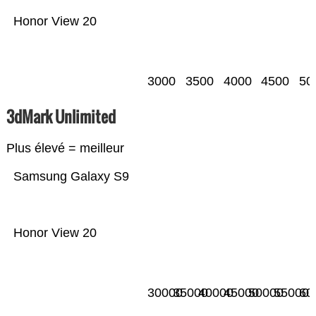
Honor View 20
3000
3500
4000
4500
50
3dMark Unlimited
Plus élevé = meilleur
Samsung Galaxy S9
Honor View 20
30000
35000
40000
45000
50000
55000
60