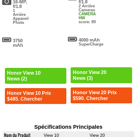
16-MP,
f/1.8
f/1.8
2 Arrière
Cameras
1
CAMERA
Arrière
HW
Appareil
score: 89
Photo
4000 mAh
3750
SuperCharge
mAh
Honor View 20
Honor View 10
News (3)
News (2)
Honor View 20 Prix
Honor View 10 Prix
$590. Chercher
$485. Chercher
Spécifications Principales
Nom du Produit
View 10
View 20