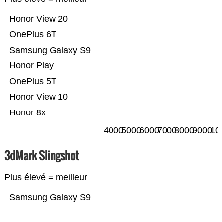
Honor View 20
OnePlus 6T
Samsung Galaxy S9
Honor Play
OnePlus 5T
Honor View 10
Honor 8x
4000
5000
6000
7000
8000
9000
10
3dMark Slingshot
Plus élevé = meilleur
Samsung Galaxy S9