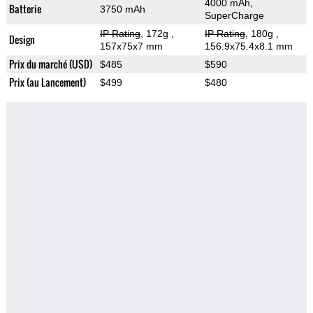
4000 mAh,
Batterie
3750 mAh
SuperCharge
IP Rating
, 172g
,
IP Rating
, 180g
,
Design
157x75x7 mm
156.9x75.4x8.1 mm
Prix du marché (USD)
$485
$590
Prix (au Lancement)
$499
$480