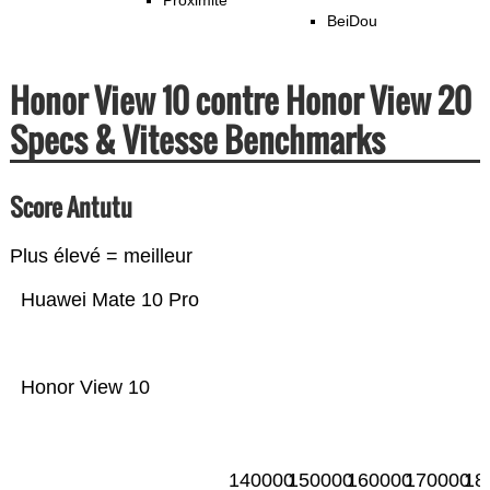
Proximité
BeiDou
Honor View 10 contre Honor View 20
Specs & Vitesse Benchmarks
Score Antutu
Plus élevé = meilleur
Huawei Mate 10 Pro
Honor View 10
140000
150000
160000
170000
18