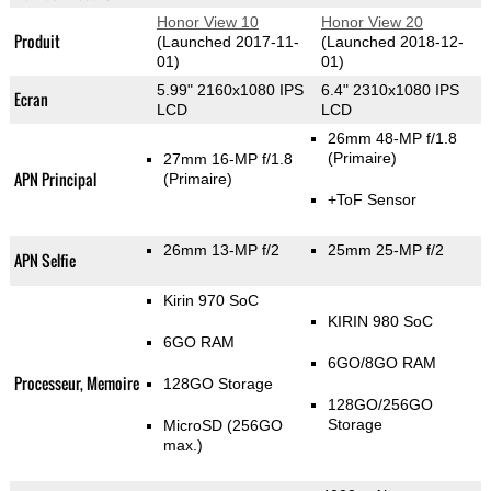
Honor View 10
Honor View 20
Produit
(Launched 2017-11-
(Launched 2018-12-
01)
01)
5.99" 2160x1080 IPS
6.4" 2310x1080 IPS
Ecran
LCD
LCD
26mm 48-MP f/1.8
(Primaire)
27mm 16-MP f/1.8
APN Principal
(Primaire)
+ToF Sensor
26mm 13-MP f/2
25mm 25-MP f/2
APN Selfie
Kirin 970 SoC
KIRIN 980 SoC
6GO RAM
6GO/8GO RAM
Processeur, Memoire
128GO Storage
128GO/256GO
Storage
MicroSD (256GO
max.)