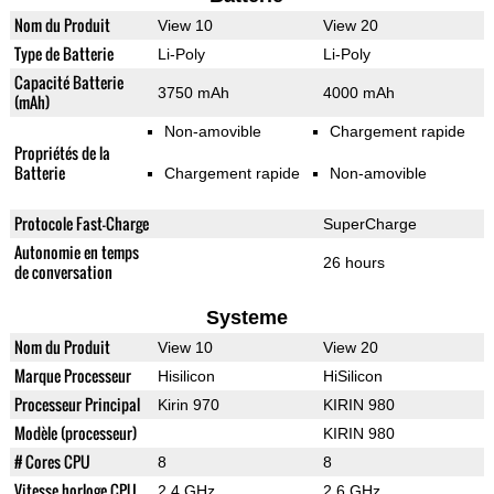
Nom du Produit
View 10
View 20
Type de Batterie
Li-Poly
Li-Poly
Capacité Batterie
3750 mAh
4000 mAh
(mAh)
Non-amovible
Chargement rapide
Propriétés de la
Batterie
Chargement rapide
Non-amovible
Protocole Fast-Charge
SuperCharge
Autonomie en temps
26 hours
de conversation
Systeme
Nom du Produit
View 10
View 20
Marque Processeur
Hisilicon
HiSilicon
Processeur Principal
Kirin 970
KIRIN 980
Modèle (processeur)
KIRIN 980
# Cores CPU
8
8
Vitesse horloge CPU
2.4 GHz
2.6 GHz