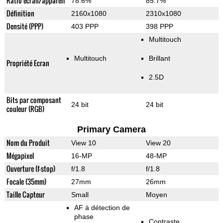
Ratio écran/appareil
78.6%
85.7%
Définition
2160x1080
2310x1080
Densité (PPP)
403 PPP
398 PPP
Multitouch
Multitouch
Brillant
Propriété Ecran
2.5D
Bits par composant
24 bit
24 bit
couleur (RGB)
Primary Camera
Nom du Produit
View 10
View 20
Mégapixel
16-MP
48-MP
Ouverture (f-stop)
f/1.8
f/1.8
Focale (35mm)
27mm
26mm
Taille Capteur
Small
Moyen
AF à détection de
phase
Contraste