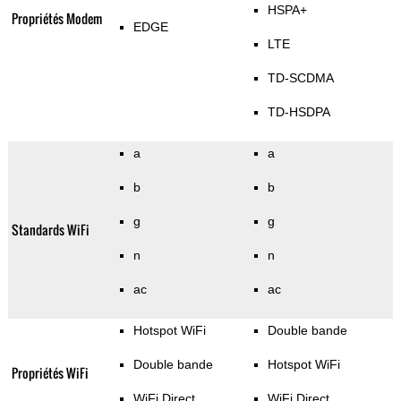
HSPA+
Propriétés Modem
EDGE
LTE
TD-SCDMA
TD-HSDPA
a
a
b
b
g
g
Standards WiFi
n
n
ac
ac
Hotspot WiFi
Double bande
Double bande
Hotspot WiFi
Propriétés WiFi
WiFi Direct
WiFi Direct