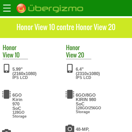
Honor View 10 contre Honor View 20
Honor
Honor
View 10
View 20
5.99"
6.4"
(2160x1080)
(2310x1080)
IPS LCD
IPS LCD
6GO
6GO/8GO
Kirin
KIRIN 980
970
SoC
SoC
128GO/256GO
Storage
128GO
Storage
48-MP,