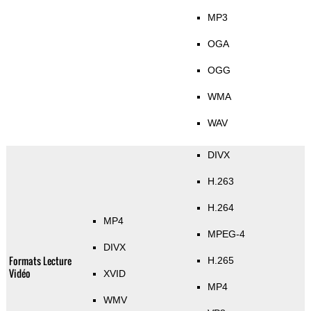
MP3
OGA
OGG
WMA
WAV
DIVX
H.263
H.264
MP4
MPEG-4
DIVX
Formats Lecture
H.265
Vidéo
XVID
MP4
WMV