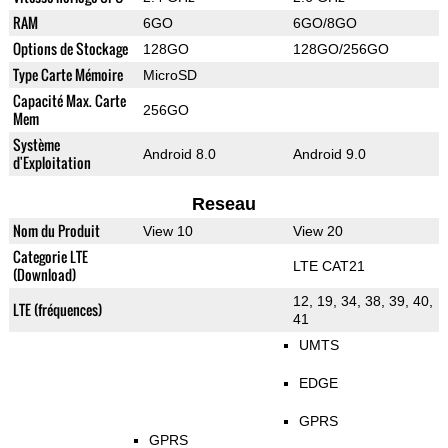
RAM
6GO
6GO/8GO
Options de Stockage
128GO
128GO/256GO
Type Carte Mémoire
MicroSD
Capacité Max. Carte
256GO
Mem
Système
Android 8.0
Android 9.0
d'Exploitation
Reseau
Nom du Produit
View 10
View 20
Categorie LTE
LTE CAT21
(Download)
12, 19, 34, 38, 39, 40,
LTE (fréquences)
41
UMTS
EDGE
GPRS
GPRS