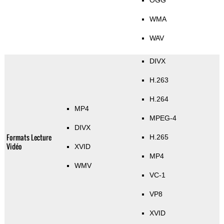
OGG
WMA
WAV
DIVX
H.263
H.264
MP4
MPEG-4
DIVX
Formats Lecture
H.265
Vidéo
XVID
MP4
WMV
VC-1
VP8
XVID