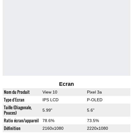
Ecran
Nom du Produit
View 10
Pixel 3a
Type d'Ecran
IPS LCD
P-OLED
Taille (Diagonale,
5.99"
5.6"
Pouces)
Ratio écran/appareil
78.6%
73.5%
Définition
2160x1080
2220x1080