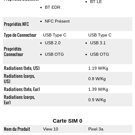
BT LE
BT EDR
NFC Présent
Propriétés NFC
Type de Connecteur
USB Type C
USB Type C
USB 2.0
USB 3.1
Propriétés
Connecteur
USB OTG
USB OTG
Radiations (tete, US)
1.19 W/Kg
Radiations (corps,
0.8 W/Kg
US)
Radiations (tete, Eur)
1.39 W/Kg
Radiations (corps,
0.9 W/Kg
Eur)
Carte SIM 0
Nom du Produit
View 10
Pixel 3a