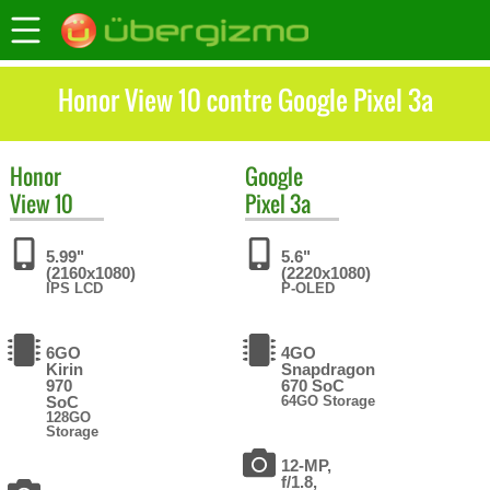
Honor View 10 contre Google Pixel 3a
Honor
Google
View 10
Pixel 3a
5.99"
5.6"
(2160x1080)
(2220x1080)
IPS LCD
P-OLED
6GO
4GO
Kirin
Snapdragon
970
670 SoC
SoC
64GO Storage
128GO
Storage
12-MP,
f/1.8,