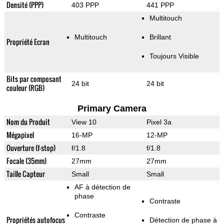
Densité (PPP)
403 PPP
441 PPP
Multitouch
Multitouch
Brillant
Propriété Ecran
Toujours Visible
Bits par composant
24 bit
24 bit
couleur (RGB)
Primary Camera
Nom du Produit
View 10
Pixel 3a
Mégapixel
16-MP
12-MP
Ouverture (f-stop)
f/1.8
f/1.8
Focale (35mm)
27mm
27mm
Taille Capteur
Small
Small
AF à détection de
phase
Contraste
Contraste
Propriétés autofocus
Détection de phase à