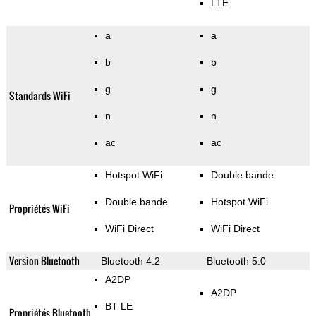
LTE
a
a
b
b
g
g
Standards WiFi
n
n
ac
ac
Hotspot WiFi
Double bande
Double bande
Hotspot WiFi
Propriétés WiFi
WiFi Direct
WiFi Direct
Version Bluetooth
Bluetooth 4.2
Bluetooth 5.0
A2DP
A2DP
BT LE
Propriétés Bluetooth