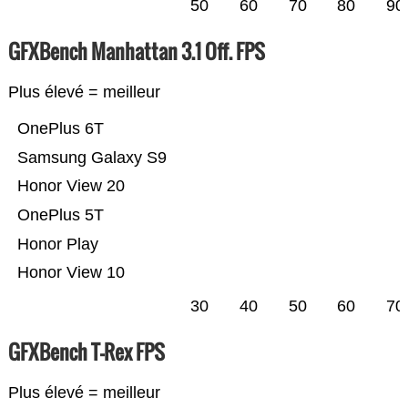
50
60
70
80
90
GFXBench Manhattan 3.1 Off. FPS
Plus élevé = meilleur
OnePlus 6T
Samsung Galaxy S9
Honor View 20
OnePlus 5T
Honor Play
Honor View 10
30
40
50
60
70
GFXBench T-Rex FPS
Plus élevé = meilleur