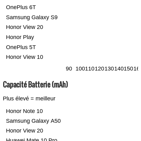
OnePlus 6T
Samsung Galaxy S9
Honor View 20
Honor Play
OnePlus 5T
Honor View 10
90
100
110
120
130
140
150
16
Capacité Batterie (mAh)
Plus élevé = meilleur
Honor Note 10
Samsung Galaxy A50
Honor View 20
Huawei Mate 10 Pro