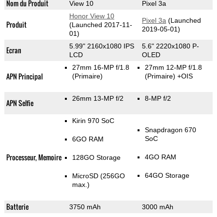
Nom du Produit
View 10
Pixel 3a
Honor View 10
Pixel 3a
(Launched
Produit
(Launched 2017-11-
2019-05-01)
01)
5.99" 2160x1080 IPS
5.6" 2220x1080 P-
Ecran
LCD
OLED
27mm 16-MP f/1.8
27mm 12-MP f/1.8
APN Principal
(Primaire)
(Primaire)
+OIS
26mm 13-MP f/2
8-MP f/2
APN Selfie
Kirin 970 SoC
Snapdragon 670
SoC
6GO RAM
Processeur, Memoire
4GO RAM
128GO Storage
64GO Storage
MicroSD (256GO
max.)
Batterie
3750 mAh
3000 mAh