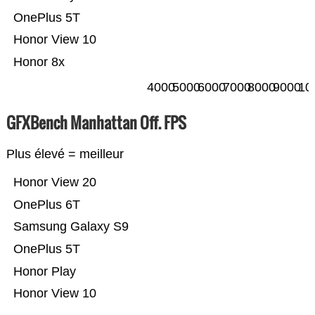
OnePlus 5T
Honor View 10
Honor 8x
4000
5000
6000
7000
8000
9000
10
GFXBench Manhattan Off. FPS
Plus élevé = meilleur
Honor View 20
OnePlus 6T
Samsung Galaxy S9
OnePlus 5T
Honor Play
Honor View 10