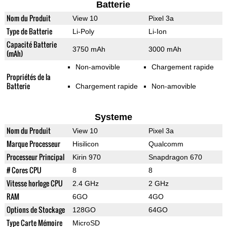
Batterie
Nom du Produit
View 10
Pixel 3a
Type de Batterie
Li-Poly
Li-Ion
Capacité Batterie
3750 mAh
3000 mAh
(mAh)
Non-amovible
Chargement rapide
Propriétés de la
Batterie
Chargement rapide
Non-amovible
Systeme
Nom du Produit
View 10
Pixel 3a
Marque Processeur
Hisilicon
Qualcomm
Processeur Principal
Kirin 970
Snapdragon 670
# Cores CPU
8
8
Vitesse horloge CPU
2.4 GHz
2 GHz
RAM
6GO
4GO
Options de Stockage
128GO
64GO
Type Carte Mémoire
MicroSD