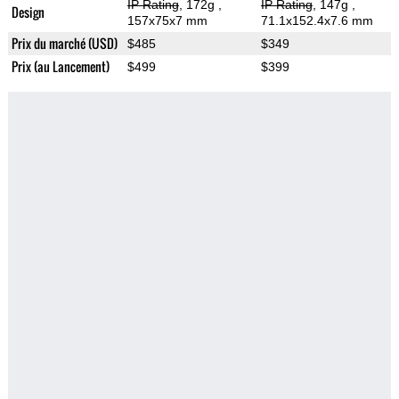
IP Rating
, 172g
,
IP Rating
, 147g
,
Design
157x75x7 mm
71.1x152.4x7.6 mm
Prix du marché (USD)
$485
$349
Prix (au Lancement)
$499
$399