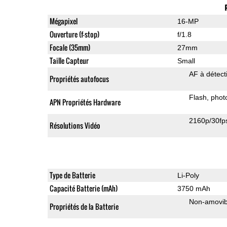
Mégapixel
16-MP
Ouverture (f-stop)
f/1.8
Focale (35mm)
27mm
Taille Capteur
Small
AF à détect
Propriétés autofocus
Flash
phot
APN Propriétés Hardware
2160p/30fp
Résolutions Vidéo
Type de Batterie
Li-Poly
Capacité Batterie (mAh)
3750 mAh
Non-amovib
Propriétés de la Batterie