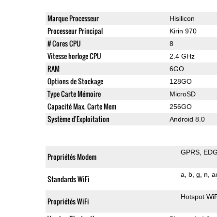
Marque Processeur
Hisilicon
Processeur Principal
Kirin 970
# Cores CPU
8
Vitesse horloge CPU
2.4 GHz
RAM
6GO
Options de Stockage
128GO
Type Carte Mémoire
MicroSD
Capacité Max. Carte Mem
256GO
Système d'Exploitation
Android 8.0
GPRS
ED
Propriétés Modem
a
b
g
n
a
Standards WiFi
Hotspot WiF
Propriétés WiFi