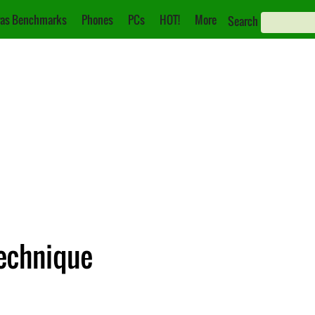
as Benchmarks
Phones
PCs
HOT!
More
Search
Technique