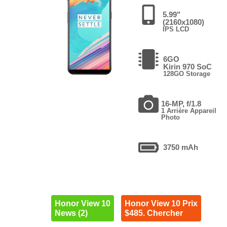
5.99"
(2160x1080)
IPS LCD
6GO
Kirin 970 SoC
128GO Storage
16-MP, f/1.8
1 Arrière Appareil
Photo
3750 mAh
Honor View 10
Honor View 10 Prix
News (2)
$485. Chercher