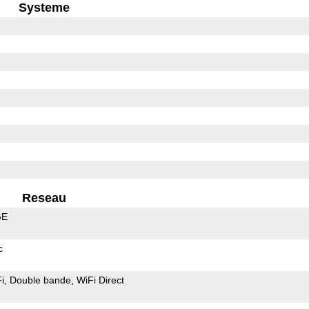
Systeme
Reseau
GE
c
i
Double bande
WiFi Direct