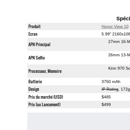
Spéci
Produit
Honor View 10
Ecran
5.99" 2160x10
27mm 16-M
APN Principal
26mm 13-M
APN Selfie
Kirin 970 S
Processeur, Memoire
Batterie
3750 mAh
Design
IP Rating
, 172
Prix du marché (USD)
$485
Prix (au Lancement)
$499