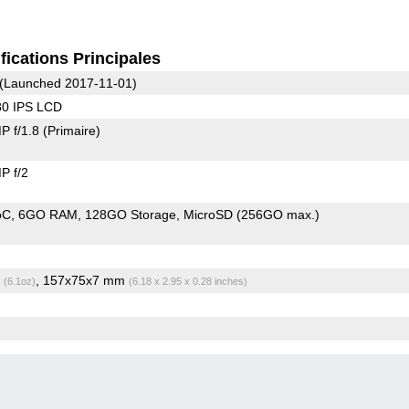
fications Principales
(Launched 2017-11-01)
80 IPS LCD
P f/1.8
(Primaire)
P f/2
oC
6GO RAM
128GO Storage
MicroSD (256GO max.)
g
, 157x75x7 mm
(6.1oz)
(6.18 x 2.95 x 0.28 inches)