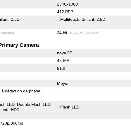
2340x1080
412 PPP
illant
2.5D
Multitouch
Brillant
2.5D
24 bit
 couleurs)
(16,777,216 couleurs)
Primary Camera
nova 5T
48-MP
f/1.8
Moyen
 à détection de phase
ash LED
Double Flash LED
Flash LED
photo HDR
720p/960fps