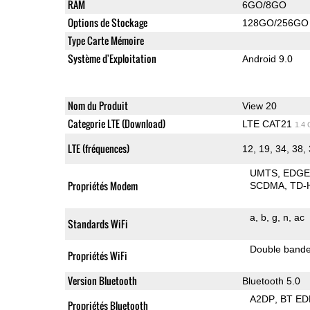
RAM
6GO/8GO
Options de Stockage
128GO/256GO
Type Carte Mémoire
Système d'Exploitation
Android 9.0
Nom du Produit
View 20
Categorie LTE (Download)
LTE CAT21
1.4
LTE (fréquences)
12, 19, 34, 38,
UMTS
EDG
Propriétés Modem
SCDMA
TD-
a
b
g
n
ac
Standards WiFi
Double band
Propriétés WiFi
Version Bluetooth
Bluetooth 5.0
A2DP
BT ED
Propriétés Bluetooth