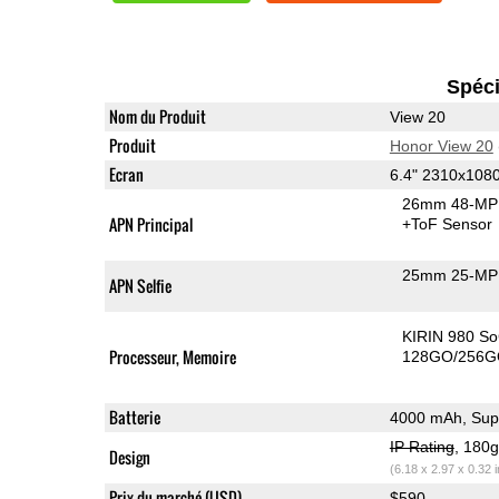
Spéci
Nom du Produit
View 20
Produit
Honor View 20
Ecran
6.4" 2310x108
26mm 48-MP 
APN Principal
+ToF Sensor
25mm 25-MP 
APN Selfie
KIRIN 980 S
Processeur, Memoire
128GO/256G
Batterie
4000 mAh, Sup
IP Rating
, 180
Design
(6.18 x 2.97 x 0.32 
Prix du marché (USD)
$590