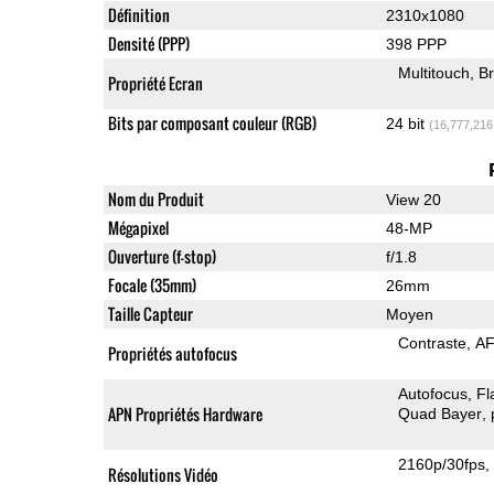
Définition
2310x1080
Densité (PPP)
398 PPP
Multitouch
Br
Propriété Ecran
Bits par composant couleur (RGB)
24 bit
(16,777,216
Nom du Produit
View 20
Mégapixel
48-MP
Ouverture (f-stop)
f/1.8
Focale (35mm)
26mm
Taille Capteur
Moyen
Contraste
AF
Propriétés autofocus
Autofocus
Fl
APN Propriétés Hardware
Quad Bayer
2160p/30fps
Résolutions Vidéo