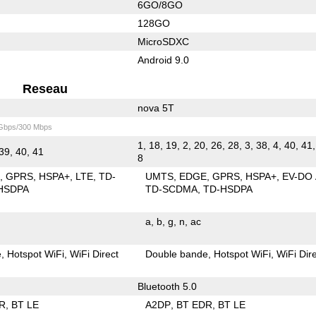
6GO/8GO
128GO
MicroSDXC
Android 9.0
Reseau
nova 5T
 Gbps/300 Mbps
1, 18, 19, 2, 20, 26, 28, 3, 38, 4, 40, 41,
 39, 40, 41
8
E
GPRS
HSPA+
LTE
TD-
UMTS
EDGE
GPRS
HSPA+
EV-DO
HSDPA
TD-SCDMA
TD-HSDPA
a
b
g
n
ac
e
Hotspot WiFi
WiFi Direct
Double bande
Hotspot WiFi
WiFi Dir
Bluetooth 5.0
R
BT LE
A2DP
BT EDR
BT LE