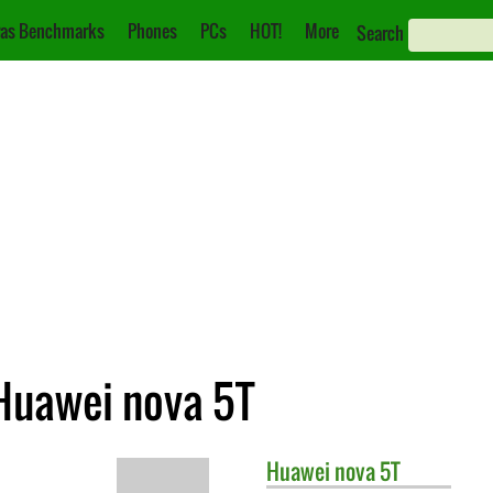
as Benchmarks
Phones
PCs
HOT!
More
Search
Huawei nova 5T
Huawei
nova 5T