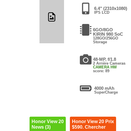
6.4" (2310x1080)
IPS LCD
6GO/8GO
KIRIN 980 SoC
128GO/256GO
Storage
48-MP, f/1.8
2 Arrière Cameras
CAMERA HW
score: 89
4000 mAh
SuperCharge
Honor View 20
Honor View 20 Prix
News (3)
$590. Chercher