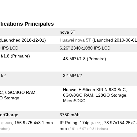
fications Principales
nova 5T
(Launched 2018-12-01)
Huawei nova 5T
(Launched 2019-08-01
0 IPS LCD
6.26" 2340x1080 IPS LCD
f/1.8
(Primaire)
48-MP f/1.8
(Primaire)
f/2
32-MP f/2
Huawei HiSilicon KIRIN 980 SoC
oC
6GO/8GO RAM
6GO/8GO RAM
128GO Storage
O Storage
MicroSDXC
erCharge
3750 mAh
g
, 156.9x75.4x8.1 mm
IP Rating
, 174g
, 73.97x154.25x7
(6.3oz)
(6.1oz)
mm
inches)
(2.91 x 6.07 x 0.31 inches)