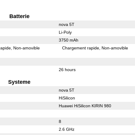
Batterie
nova 5T
Li-Poly
3750 mAh
rapide
Non-amovible
Chargement rapide
Non-amovible
26 hours
Systeme
nova 5T
HiSilicon
Huawei HiSilicon KIRIN 980
8
2.6 GHz