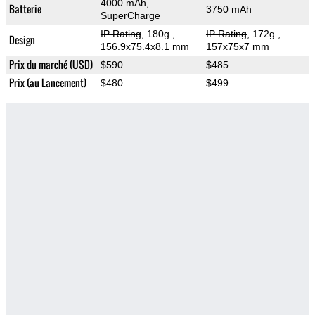
4000 mAh,
Batterie
3750 mAh
SuperCharge
IP Rating
, 180g
,
IP Rating
, 172g
,
Design
156.9x75.4x8.1 mm
157x75x7 mm
Prix du marché (USD)
$590
$485
Prix (au Lancement)
$480
$499