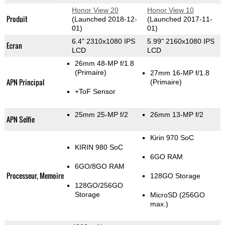
Honor View 20
Honor View 10
Produit
(Launched 2018-12-
(Launched 2017-11-
01)
01)
6.4" 2310x1080 IPS
5.99" 2160x1080 IPS
Ecran
LCD
LCD
26mm 48-MP f/1.8
(Primaire)
27mm 16-MP f/1.8
APN Principal
(Primaire)
+ToF Sensor
25mm 25-MP f/2
26mm 13-MP f/2
APN Selfie
Kirin 970 SoC
KIRIN 980 SoC
6GO RAM
6GO/8GO RAM
Processeur, Memoire
128GO Storage
128GO/256GO
Storage
MicroSD (256GO
max.)