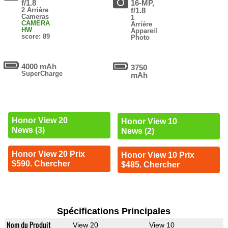
f/1.8
16-MP,
2 Arrière
f/1.8
Cameras
1
CAMERA
Arrière
HW
Appareil
score: 89
Photo
4000 mAh
3750
SuperCharge
mAh
Honor View 20
Honor View 10
News (3)
News (2)
Honor View 20 Prix
Honor View 10 Prix
$590. Chercher
$485. Chercher
Spécifications Principales
Nom du Produit
View 20
View 10