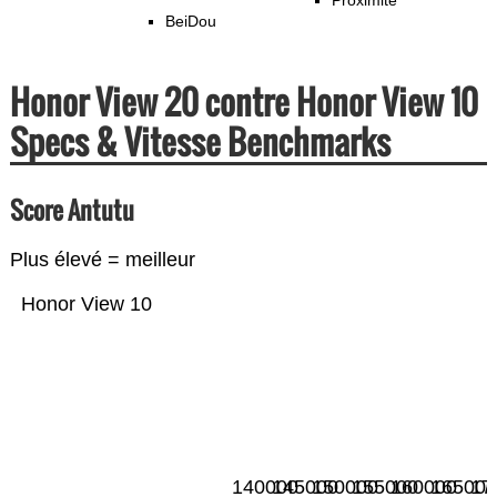
Proximité
BeiDou
Honor View 20 contre Honor View 10
Specs & Vitesse Benchmarks
Score Antutu
Plus élevé = meilleur
Honor View 10
140000
145000
150000
155000
160000
165000
17