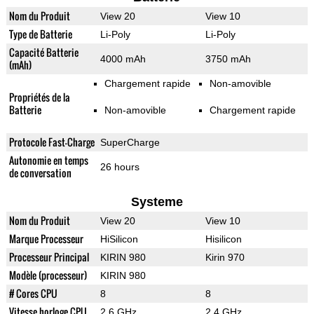
Nom du Produit
View 20
View 10
Type de Batterie
Li-Poly
Li-Poly
Capacité Batterie
4000 mAh
3750 mAh
(mAh)
Chargement rapide
Non-amovible
Propriétés de la
Batterie
Non-amovible
Chargement rapide
Protocole Fast-Charge
SuperCharge
Autonomie en temps
26 hours
de conversation
Systeme
Nom du Produit
View 20
View 10
Marque Processeur
HiSilicon
Hisilicon
Processeur Principal
KIRIN 980
Kirin 970
Modèle (processeur)
KIRIN 980
# Cores CPU
8
8
Vitesse horloge CPU
2.6 GHz
2.4 GHz