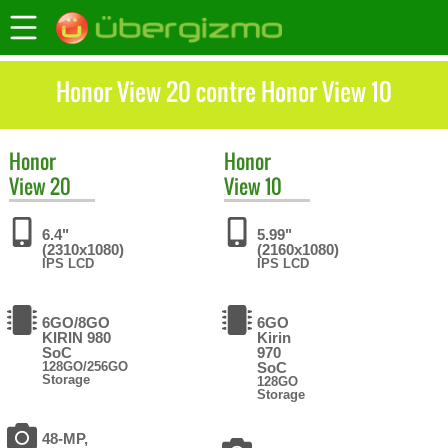
Honor View 20 contre Honor View 10
Honor
Honor
View 20
View 10
6.4"
5.99"
(2310x1080)
(2160x1080)
IPS LCD
IPS LCD
6GO/8GO
6GO
KIRIN 980
Kirin
SoC
970
128GO/256GO
SoC
Storage
128GO
Storage
48-MP,