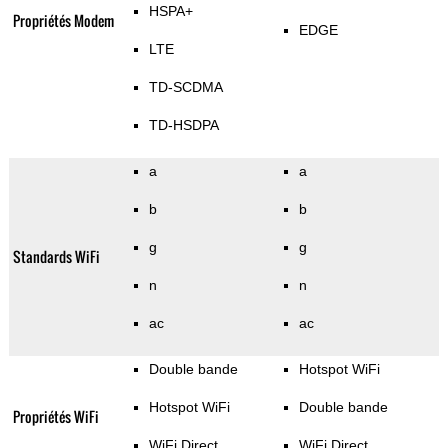
HSPA+
Propriétés Modem
EDGE
LTE
TD-SCDMA
TD-HSDPA
a
a
b
b
g
g
Standards WiFi
n
n
ac
ac
Double bande
Hotspot WiFi
Hotspot WiFi
Double bande
Propriétés WiFi
WiFi Direct
WiFi Direct