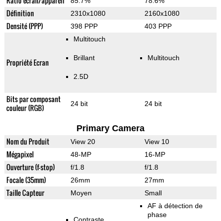
Ratio écran/appareil
85.7%
78.6%
Définition
2310x1080
2160x1080
Densité (PPP)
398 PPP
403 PPP
Multitouch
Brillant
Multitouch
Propriété Ecran
2.5D
Bits par composant
24 bit
24 bit
couleur (RGB)
Primary Camera
Nom du Produit
View 20
View 10
Mégapixel
48-MP
16-MP
Ouverture (f-stop)
f/1.8
f/1.8
Focale (35mm)
26mm
27mm
Taille Capteur
Moyen
Small
AF à détection de
phase
Contraste