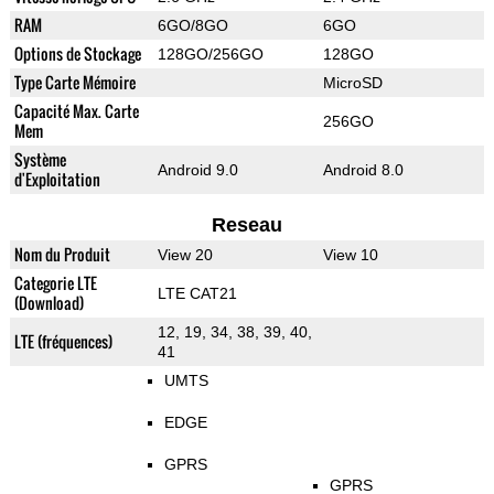
RAM
6GO/8GO
6GO
Options de Stockage
128GO/256GO
128GO
Type Carte Mémoire
MicroSD
Capacité Max. Carte
256GO
Mem
Système
Android 9.0
Android 8.0
d'Exploitation
Reseau
Nom du Produit
View 20
View 10
Categorie LTE
LTE CAT21
(Download)
12, 19, 34, 38, 39, 40,
LTE (fréquences)
41
UMTS
EDGE
GPRS
GPRS