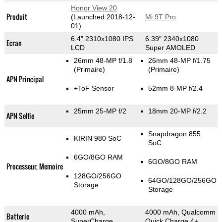
Honor View 20
Produit
(Launched 2018-12-
Mi 9T Pro
01)
6.4" 2310x1080 IPS
6.39" 2340x1080
Ecran
LCD
Super AMOLED
26mm 48-MP f/1.8
26mm 48-MP f/1.75
(Primaire)
(Primaire)
APN Principal
+ToF Sensor
52mm 8-MP f/2.4
25mm 25-MP f/2
18mm 20-MP f/2.2
APN Selfie
Snapdragon 855
KIRIN 980 SoC
SoC
6GO/8GO RAM
6GO/8GO RAM
Processeur, Memoire
128GO/256GO
64GO/128GO/256GO
Storage
Storage
4000 mAh,
4000 mAh, Qualcomm
Batterie
SuperCharge
Quick Charge 4+