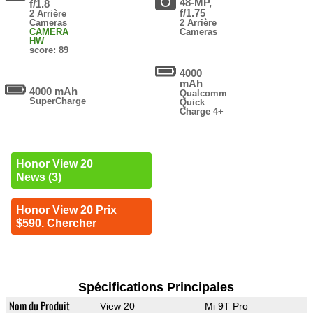
48-MP,
f/1.8
f/1.75
2 Arrière
Cameras
2 Arrière
CAMERA
Cameras
HW
score: 89
4000
mAh
4000 mAh
Qualcomm
SuperCharge
Quick
Charge 4+
Honor View 20
News (3)
Honor View 20 Prix
$590. Chercher
Spécifications Principales
Nom du Produit
View 20
Mi 9T Pro