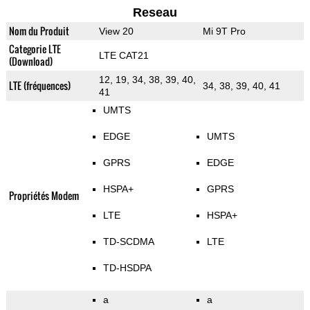
Reseau
Nom du Produit
View 20
Mi 9T Pro
Categorie LTE
LTE CAT21
(Download)
12, 19, 34, 38, 39, 40,
LTE (fréquences)
34, 38, 39, 40, 41
41
UMTS
EDGE
UMTS
GPRS
EDGE
HSPA+
GPRS
Propriétés Modem
LTE
HSPA+
TD-SCDMA
LTE
TD-HSDPA
a
a