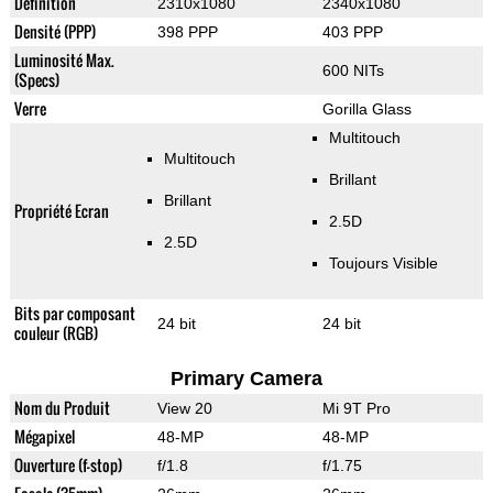
Définition
2310x1080
2340x1080
Densité (PPP)
398 PPP
403 PPP
Luminosité Max.
600 NITs
(Specs)
Verre
Gorilla Glass
Multitouch
Multitouch
Brillant
Brillant
Propriété Ecran
2.5D
2.5D
Toujours Visible
Bits par composant
24 bit
24 bit
couleur (RGB)
Primary Camera
Nom du Produit
View 20
Mi 9T Pro
Mégapixel
48-MP
48-MP
Ouverture (f-stop)
f/1.8
f/1.75