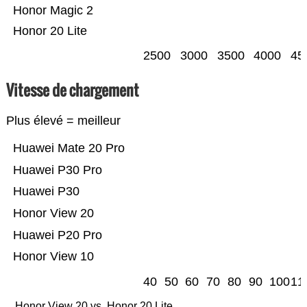
Honor Magic 2
Honor 20 Lite
2500
3000
3500
4000
45
Vitesse de chargement
Plus élevé = meilleur
Huawei Mate 20 Pro
Huawei P30 Pro
Huawei P30
Honor View 20
Huawei P20 Pro
Honor View 10
40
50
60
70
80
90
100
11
Honor View 20 vs. Honor 20 Lite