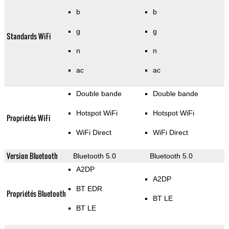
b
b
g
g
Standards WiFi
n
n
ac
ac
Double bande
Double bande
Hotspot WiFi
Hotspot WiFi
Propriétés WiFi
WiFi Direct
WiFi Direct
Version Bluetooth
Bluetooth 5.0
Bluetooth 5.0
A2DP
A2DP
BT EDR
Propriétés Bluetooth
BT LE
BT LE