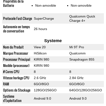
Propriétés de la
Batterie
Non-amovible
Non-amovible
Qualcomm Quick
Protocole Fast-Charge
SuperCharge
Charge 4+
Autonomie en temps
26 hours
de conversation
Systeme
Nom du Produit
View 20
Mi 9T Pro
Marque Processeur
HiSilicon
Qualcomm
Processeur Principal
KIRIN 980
Snapdragon 855
Modèle (processeur)
KIRIN 980
# Cores CPU
8
8
Vitesse horloge CPU
2.6 GHz
2.84 GHz
RAM
6GO/8GO
6GO/8GO
Options de Stockage
128GO/256GO
64GO/128GO/256GO
Système
Android 9.0
Android 9.0
d'Exploitation