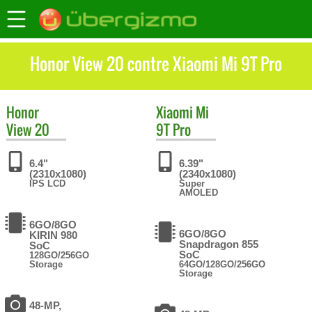
Honor View 20 contre Xiaomi Mi 9T Pro
Honor
Xiaomi
Mi
View 20
9T Pro
6.4"
6.39"
(2310x1080)
(2340x1080)
IPS LCD
Super
AMOLED
6GO/8GO
6GO/8GO
KIRIN 980
Snapdragon 855
SoC
SoC
128GO/256GO
Storage
64GO/128GO/256GO
Storage
48-MP,