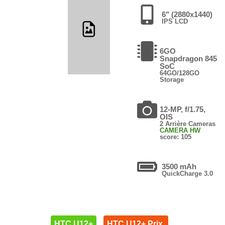
6" (2880x1440)
IPS LCD
6GO
Snapdragon 845
SoC
64GO/128GO
Storage
12-MP, f/1.75,
OIS
2 Arrière Cameras
CAMERA HW
score: 105
3500 mAh
QuickCharge 3.0
HTC U12+
HTC U12+ Prix