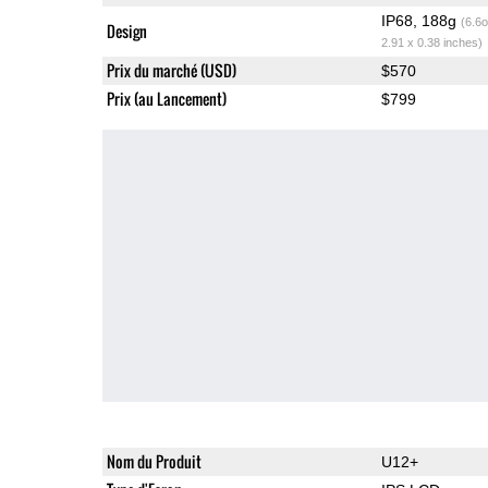
IP68, 188g
(6.6o
Design
2.91 x 0.38 inches)
Prix du marché (USD)
$570
Prix (au Lancement)
$799
Nom du Produit
U12+