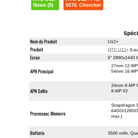
News (8)
$570. Chercher
Spéci
Nom du Produit
U12+
Produit
HTC U12+
(Lau
Ecran
6" 2880x1440 
27mm 12-MP 
APN Principal
54mm 16-MP 
24mm 8-MP f
APN Selfie
8-MP f/2
Snapdragon 
64GO/128GO 
Processeur, Memoire
max.)
Batterie
3500 mAh, Qui