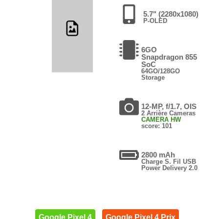
5.7" (2280x1080)
P-OLED
6GO
Snapdragon 855
SoC
64GO/128GO
Storage
12-MP, f/1.7, OIS
2 Arrière Cameras
CAMERA HW
score: 101
2800 mAh
Charge S. Fil USB
Power Delivery 2.0
Google Pixel 4
Google Pixel 4 Prix