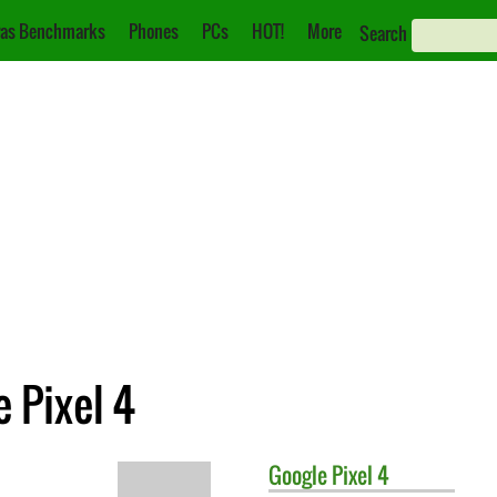
as Benchmarks
Phones
PCs
HOT!
More
Search
 Pixel 4
Google
Pixel 4