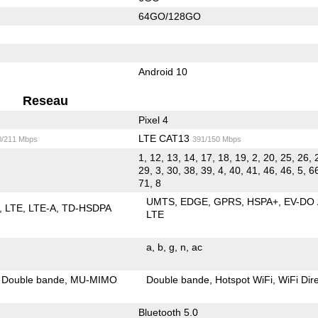
64GO/128GO
Android 10
Reseau
Pixel 4
LTE CAT13
0/211 Mbps
391/150 Mbps
1, 12, 13, 14, 17, 18, 19, 2, 20, 25, 26, 
29, 3, 30, 38, 39, 4, 40, 41, 46, 46, 5, 66
71, 8
UMTS
EDGE
GPRS
HSPA+
EV-DO
LTE
LTE-A
TD-HSDPA
LTE
a
b
g
n
ac
Double bande
MU-MIMO
Double bande
Hotspot WiFi
WiFi Dir
Bluetooth 5.0