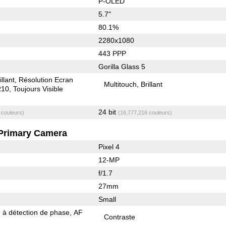
P-OLED
5.7"
80.1%
2280x1080
443 PPP
Gorilla Glass 5
illant
Résolution Ecran
Multitouch
Brillant
10
Toujours Visible
24 bit
 couleurs)
(16,777,216 couleurs)
Primary Camera
Pixel 4
12-MP
f/1.7
27mm
Small
 à détection de phase
AF
Contraste