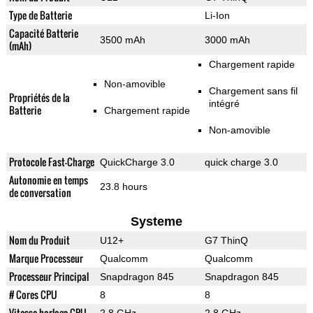
Type de Batterie
Li-Ion
Capacité Batterie
3500 mAh
3000 mAh
(mAh)
Chargement rapide
Non-amovible
Chargement sans fil
Propriétés de la
intégré
Batterie
Chargement rapide
Non-amovible
Protocole Fast-Charge
QuickCharge 3.0
quick charge 3.0
Autonomie en temps
23.8 hours
de conversation
Systeme
Nom du Produit
U12+
G7 ThinQ
Marque Processeur
Qualcomm
Qualcomm
Processeur Principal
Snapdragon 845
Snapdragon 845
# Cores CPU
8
8
Vitesse horloge CPU