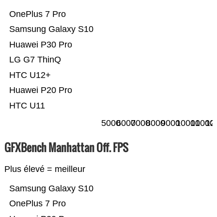
OnePlus 7 Pro
Samsung Galaxy S10
Huawei P30 Pro
LG G7 ThinQ
HTC U12+
Huawei P20 Pro
HTC U11
5000
6000
7000
8000
9000
10000
11000
12
GFXBench Manhattan Off. FPS
Plus élevé = meilleur
Samsung Galaxy S10
OnePlus 7 Pro