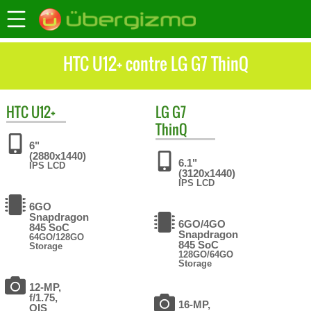
HTC U12+ contre LG G7 ThinQ
HTC
U12+
LG
G7
ThinQ
6"
(2880x1440)
6.1"
IPS LCD
(3120x1440)
IPS LCD
6GO
Snapdragon
6GO/4GO
845 SoC
Snapdragon
64GO/128GO
845 SoC
Storage
128GO/64GO
Storage
12-MP,
f/1.75,
16-MP,
OIS