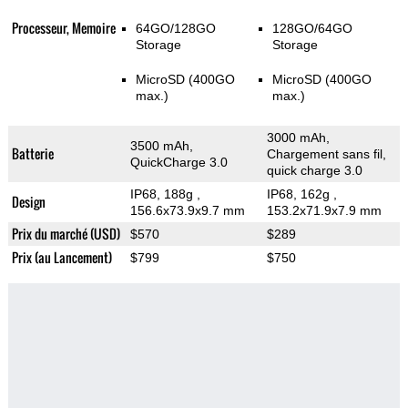
Processeur, Memoire
64GO/128GO
128GO/64GO
Storage
Storage
MicroSD (400GO
MicroSD (400GO
max.)
max.)
3000 mAh,
3500 mAh,
Batterie
Chargement sans fil,
QuickCharge 3.0
quick charge 3.0
IP68, 188g
,
IP68, 162g
,
Design
156.6x73.9x9.7 mm
153.2x71.9x7.9 mm
Prix du marché (USD)
$570
$289
Prix (au Lancement)
$799
$750