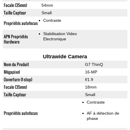
Focale (35mm)
54mm
Taille Capteur
Small
Contraste
Propriétés autofocus
Stabilisation Video
APN Propriétés
Electronique
Hardware
Ultrawide Camera
Nom du Produit
G7 ThinQ
Mégapixel
16-MP
Ouverture (f-stop)
f/1.9
Focale (35mm)
18mm
Taille Capteur
Small
Contraste
Propriétés autofocus
AF à détection de
phase