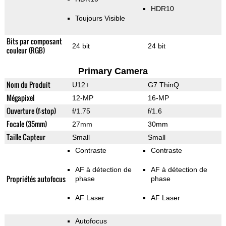
HDR10
Toujours Visible
Bits par composant
24 bit
24 bit
couleur (RGB)
Primary Camera
Nom du Produit
U12+
G7 ThinQ
Mégapixel
12-MP
16-MP
Ouverture (f-stop)
f/1.75
f/1.6
Focale (35mm)
27mm
30mm
Taille Capteur
Small
Small
Contraste
Contraste
AF à détection de
AF à détection de
Propriétés autofocus
phase
phase
AF Laser
AF Laser
Autofocus