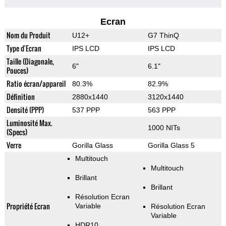
Ecran
Nom du Produit
U12+
G7 ThinQ
Type d'Ecran
IPS LCD
IPS LCD
Taille (Diagonale,
6"
6.1"
Pouces)
Ratio écran/appareil
80.3%
82.9%
Définition
2880x1440
3120x1440
Densité (PPP)
537 PPP
563 PPP
Luminosité Max.
1000 NITs
(Specs)
Verre
Gorilla Glass
Gorilla Glass 5
Multitouch
Multitouch
Brillant
Brillant
Résolution Ecran
Propriété Ecran
Variable
Résolution Ecran
Variable
HDR10