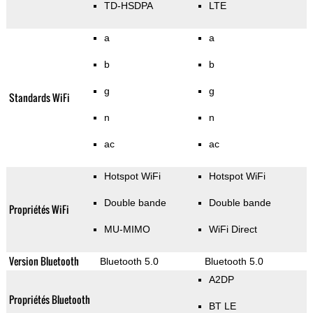
TD-HSDPA
LTE
a
a
b
b
g
g
Standards WiFi
n
n
ac
ac
Hotspot WiFi
Hotspot WiFi
Double bande
Double bande
Propriétés WiFi
MU-MIMO
WiFi Direct
Version Bluetooth
Bluetooth 5.0
Bluetooth 5.0
A2DP
Propriétés Bluetooth
BT LE