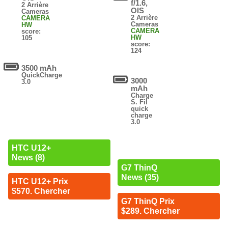
f/1.6,
2 Arrière
OIS
Cameras
2 Arrière
CAMERA
Cameras
HW
CAMERA
score:
HW
105
score:
124
3500 mAh
QuickCharge
3000
3.0
mAh
Charge
S. Fil
quick
charge
3.0
HTC U12+
News (8)
G7 ThinQ
News (35)
HTC U12+ Prix
$570. Chercher
G7 ThinQ Prix
$289. Chercher