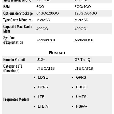
2.8 GHz
2.8 GHz
RAM
6GO
6GO/4GO
Options de Stockage
64GO/128GO
128GO/64GO
Type Carte Mémoire
MicroSD
MicroSD
Capacité Max. Carte
400GO
400GO
Mem
Système
Android 8.0
Android 8.0
d'Exploitation
Reseau
Nom du Produit
U12+
G7 ThinQ
Categorie LTE
LTE CAT18
LTE CAT18
(Download)
EDGE
GPRS
GPRS
EDGE
LTE
UMTS
Propriétés Modem
LTE-A
HSPA+