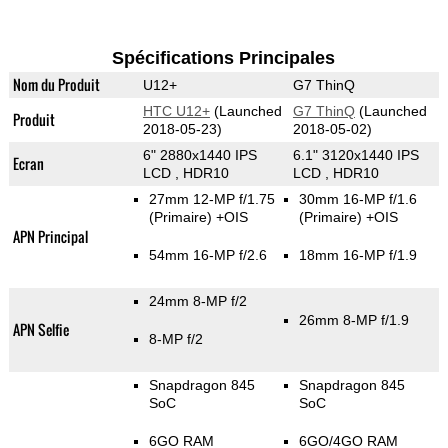
Spécifications Principales
Nom du Produit
U12+
G7 ThinQ
HTC U12+
(Launched
G7 ThinQ
(Launched
Produit
2018-05-23)
2018-05-02)
6" 2880x1440 IPS
6.1" 3120x1440 IPS
Ecran
LCD , HDR10
LCD , HDR10
27mm 12-MP f/1.75
30mm 16-MP f/1.6
(Primaire)
+OIS
(Primaire)
+OIS
APN Principal
54mm 16-MP f/2.6
18mm 16-MP f/1.9
24mm 8-MP f/2
26mm 8-MP f/1.9
APN Selfie
8-MP f/2
Snapdragon 845
Snapdragon 845
SoC
SoC
6GO RAM
6GO/4GO RAM